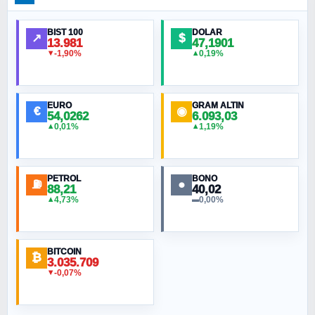
Ankara Zirvesi: NATO Toplantısı mı, Yeni
Ortadoğu Haritasının Provası mı?
BIST 100
DOLAR
↗
$
13.981
47,1901
-1,90%
0,19%
▼
▲
HÜSEYIN MÜMTAZ BAYAZITOĞLU
Hilâl Bıyık, Kara Kalpak
EURO
GRAM ALTIN
€
◉
54,0262
6.093,03
0,01%
1,19%
▲
▲
MURAT ÖZKAN
Toplumdaki Ur: Kesin İnançlılar
PETROL
BONO
⛽
●
88,21
40,02
NURETTIN BÖLÜK
4,73%
0,00%
▲
▬
Şura suresi 10. Ayet
BITCOIN
ORHAN KILIÇOĞLU
₿
3.035.709
Fahişeye beyinli bir müstevli alçağına
-0,07%
▼
cevabımdır