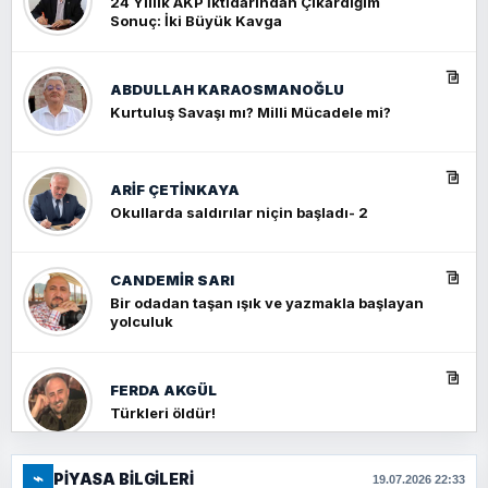
24 Yıllık AKP İktidarından Çıkardığım
Sonuç: İki Büyük Kavga
ABDULLAH KARAOSMANOĞLU
Kurtuluş Savaşı mı? Milli Mücadele mi?
ARIF ÇETİNKAYA
Okullarda saldırılar niçin başladı- 2
CANDEMIR SARI
Bir odadan taşan ışık ve yazmakla başlayan
yolculuk
FERDA AKGÜL
Türkleri öldür!
⌁
PIYASA BILGILERI
FERHAT BÜYÜKKALKAN
19.07.2026 22:33