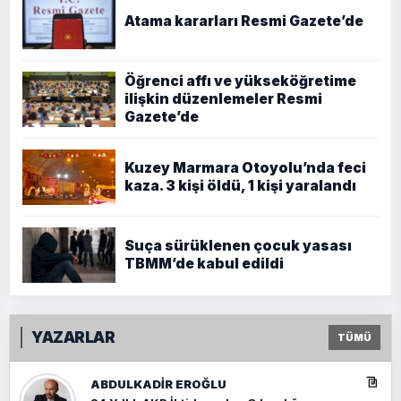
Atama kararları Resmi Gazete’de
Öğrenci affı ve yükseköğretime
ilişkin düzenlemeler Resmi
Gazete’de
Kuzey Marmara Otoyolu’nda feci
kaza. 3 kişi öldü, 1 kişi yaralandı
Suça sürüklenen çocuk yasası
TBMM’de kabul edildi
YAZARLAR
TÜMÜ
ABDULKADIR EROĞLU