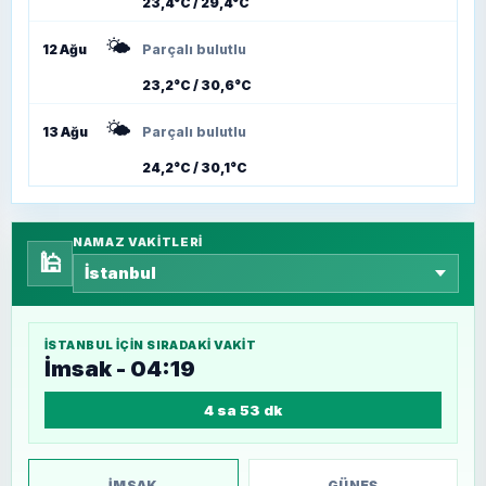
23,4°C / 29,4°C
🌤️
12 Ağu
Parçalı bulutlu
23,2°C / 30,6°C
🌤️
13 Ağu
Parçalı bulutlu
24,2°C / 30,1°C
NAMAZ VAKITLERI
🕌
İSTANBUL
IÇIN SIRADAKI VAKIT
İmsak - 04:19
4 sa 53 dk
İMSAK
GÜNEŞ