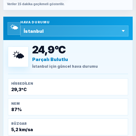
Veriler 15 dakika geçikmeli gösterilir.
SAVAŞ ŞAHİN
Yazara ait yazı bulunamadı
HAVA DURUMU
🌤️
SEYFULLAH ÇİÇEK
15 Temmuz’a giden yolun taşları nasıl
döşendi?
24,9°C
🌤️
Parçalı Bulutlu
TEOMAN ALPASLAN
Kütahya-Eskişehir Muharebeleri (10-24
İstanbul
için güncel hava durumu
Temmuz 1921)
HISSEDILEN
29,3°C
NEM
87%
RÜZGAR
5,2 km/sa