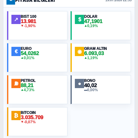
⌁
PIYASA BILGILERI
FERHAT BÜYÜKKALKAN
19.07.2026 22:33
Ankara Zirvesi: NATO Toplantısı mı, Yeni
Ortadoğu Haritasının Provası mı?
BIST 100
DOLAR
↗
$
13.981
47,1901
-1,90%
0,19%
▼
▲
HÜSEYIN MÜMTAZ BAYAZITOĞLU
Hilâl Bıyık, Kara Kalpak
EURO
GRAM ALTIN
€
◉
54,0262
6.093,03
0,01%
1,19%
▲
▲
MURAT ÖZKAN
Toplumdaki Ur: Kesin İnançlılar
PETROL
BONO
⛽
●
88,21
40,02
NURETTIN BÖLÜK
4,73%
0,00%
▲
▬
Şura suresi 10. Ayet
BITCOIN
ORHAN KILIÇOĞLU
₿
3.035.709
Fahişeye beyinli bir müstevli alçağına
-0,07%
▼
cevabımdır