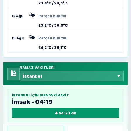
23,4°C / 29,4°C
🌤️
12 Ağu
Parçalı bulutlu
23,2°C / 30,6°C
🌤️
13 Ağu
Parçalı bulutlu
24,2°C / 30,1°C
NAMAZ VAKITLERI
🕌
İSTANBUL
IÇIN SIRADAKI VAKIT
İmsak - 04:19
4 sa 53 dk