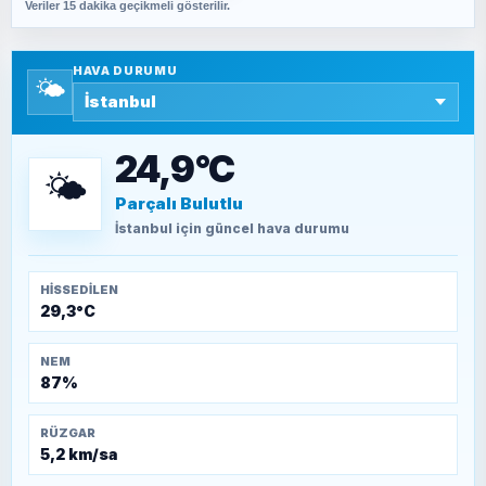
Veriler 15 dakika geçikmeli gösterilir.
SAVAŞ ŞAHİN
Yazara ait yazı bulunamadı
HAVA DURUMU
🌤️
SEYFULLAH ÇİÇEK
15 Temmuz’a giden yolun taşları nasıl
döşendi?
24,9°C
🌤️
Parçalı Bulutlu
TEOMAN ALPASLAN
Kütahya-Eskişehir Muharebeleri (10-24
İstanbul
için güncel hava durumu
Temmuz 1921)
HISSEDILEN
29,3°C
NEM
87%
RÜZGAR
5,2 km/sa