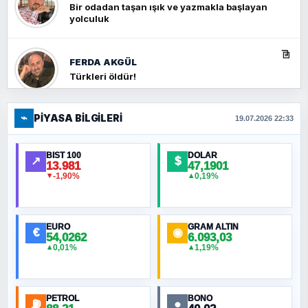
Bir odadan taşan ışık ve yazmakla başlayan
yolculuk
FERDA AKGÜL
Türkleri öldür!
⌁
PIYASA BILGILERI
FERHAT BÜYÜKKALKAN
19.07.2026 22:33
Ankara Zirvesi: NATO Toplantısı mı, Yeni
Ortadoğu Haritasının Provası mı?
BIST 100
DOLAR
↗
$
13.981
47,1901
-1,90%
0,19%
▼
▲
HÜSEYIN MÜMTAZ BAYAZITOĞLU
Hilâl Bıyık, Kara Kalpak
EURO
GRAM ALTIN
€
◉
54,0262
6.093,03
0,01%
1,19%
▲
▲
MURAT ÖZKAN
Toplumdaki Ur: Kesin İnançlılar
PETROL
BONO
⛽
●