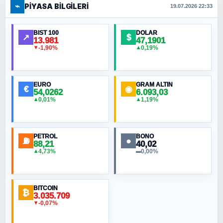
⌁
PIYASA BILGILERI
FERHAT BÜYÜKKALKAN
19.07.2026 22:33
Ankara Zirvesi: NATO Toplantısı mı, Yeni
Ortadoğu Haritasının Provası mı?
BIST 100
DOLAR
↗
$
13.981
47,1901
-1,90%
0,19%
▼
▲
HÜSEYIN MÜMTAZ BAYAZITOĞLU
Hilâl Bıyık, Kara Kalpak
EURO
GRAM ALTIN
€
◉
54,0262
6.093,03
0,01%
1,19%
▲
▲
MURAT ÖZKAN
Toplumdaki Ur: Kesin İnançlılar
PETROL
BONO
⛽
●
88,21
40,02
NURETTIN BÖLÜK
4,73%
0,00%
▲
▬
Şura suresi 10. Ayet
BITCOIN
ORHAN KILIÇOĞLU
₿
3.035.709
Fahişeye beyinli bir müstevli alçağına
-0,07%
▼
cevabımdır