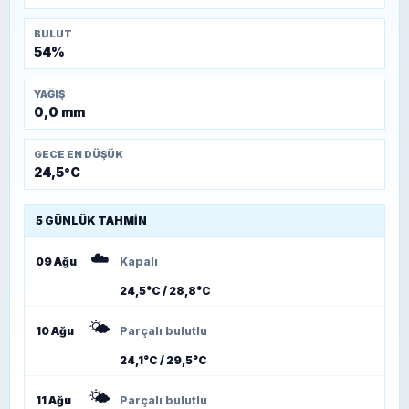
BULUT
54%
YAĞIŞ
0,0 mm
GECE EN DÜŞÜK
24,5°C
5 GÜNLÜK TAHMIN
☁️
09 Ağu
Kapalı
24,5°C / 28,8°C
🌤️
10 Ağu
Parçalı bulutlu
24,1°C / 29,5°C
🌤️
11 Ağu
Parçalı bulutlu