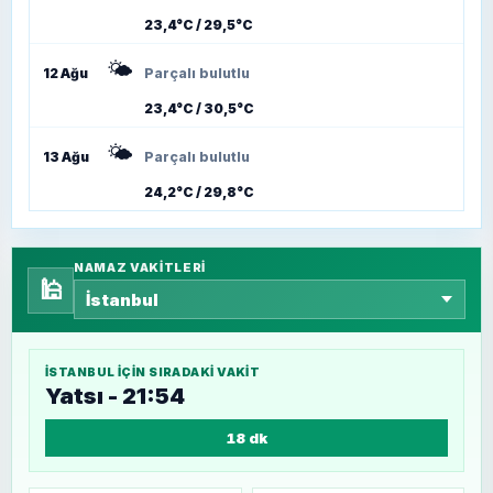
23,4°C / 29,5°C
🌤️
12 Ağu
Parçalı bulutlu
23,4°C / 30,5°C
🌤️
13 Ağu
Parçalı bulutlu
24,2°C / 29,8°C
NAMAZ VAKITLERI
🕌
İSTANBUL
IÇIN SIRADAKI VAKIT
Yatsı - 21:54
18 dk