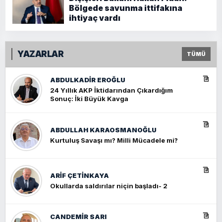
Bölgede savunma ittifakına
ihtiyaç vardı
YAZARLAR
TÜMÜ
ABDULKADIR EROĞLU
24 Yıllık AKP İktidarından Çıkardığım
Sonuç: İki Büyük Kavga
ABDULLAH KARAOSMANOĞLU
Kurtuluş Savaşı mı? Milli Mücadele mi?
ARIF ÇETİNKAYA
Okullarda saldırılar niçin başladı- 2
CANDEMIR SARI