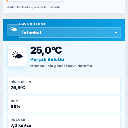
Veriler 15 dakika geçikmeli gösterilir.
SAVAŞ ŞAHİN
Yazara ait yazı bulunamadı
HAVA DURUMU
🌤️
SEYFULLAH ÇİÇEK
15 Temmuz’a giden yolun taşları nasıl
döşendi?
25,0°C
🌤️
Parçalı Bulutlu
TEOMAN ALPASLAN
Kütahya-Eskişehir Muharebeleri (10-24
İstanbul
için güncel hava durumu
Temmuz 1921)
HISSEDILEN
29,5°C
NEM
89%
RÜZGAR
7,0 km/sa