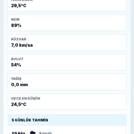
29,5°C
NEM
89%
RÜZGAR
7,0 km/sa
BULUT
54%
YAĞIŞ
0,0 mm
GECE EN DÜŞÜK
24,5°C
5 GÜNLÜK TAHMIN
☁️
09 Ağu
Kapalı