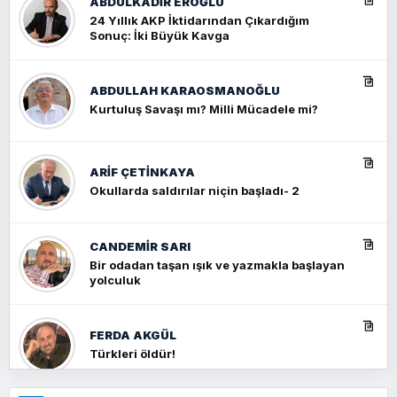
ABDULKADIR EROĞLU
24 Yıllık AKP İktidarından Çıkardığım
Sonuç: İki Büyük Kavga
ABDULLAH KARAOSMANOĞLU
Kurtuluş Savaşı mı? Milli Mücadele mi?
ARIF ÇETİNKAYA
Okullarda saldırılar niçin başladı- 2
CANDEMIR SARI
Bir odadan taşan ışık ve yazmakla başlayan
yolculuk
FERDA AKGÜL
Türkleri öldür!