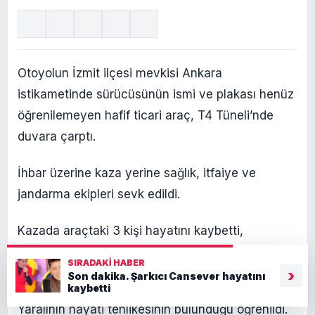
Otoyolun İzmit ilçesi mevkisi Ankara
istikametinde sürücüsünün ismi ve plakası henüz
öğrenilemeyen hafif ticari araç, T4 Tüneli’nde
duvara çarptı.
İhbar üzerine kaza yerine sağlık, itfaiye ve
jandarma ekipleri sevk edildi.
Kazada araçtaki 3 kişi hayatını kaybetti,
yaralanan 1 kişi sağlık ekiplerinin müdahalesinin
SIRADAKI HABER
ardından hastaneye kaldırıldı.
›
Son dakika. Şarkıcı Cansever hayatını
kaybetti
Yaralının hayati tehlikesinin bulunduğu öğrenildi.