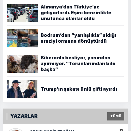
Almanya’dan Türkiye’ye
geliyorlardı. Eşini benzinlikte
unutunca olanlar oldu
Bodrum’dan “yanlışlıkla” aldığı
araziyi ormana dönüştürdü
Biberonla besliyor, yanından
ayırmıyor. “Torunlarımdan bile
başka”
Trump’ın şakası ünlü çifti ayırdı
YAZARLAR
TÜMÜ