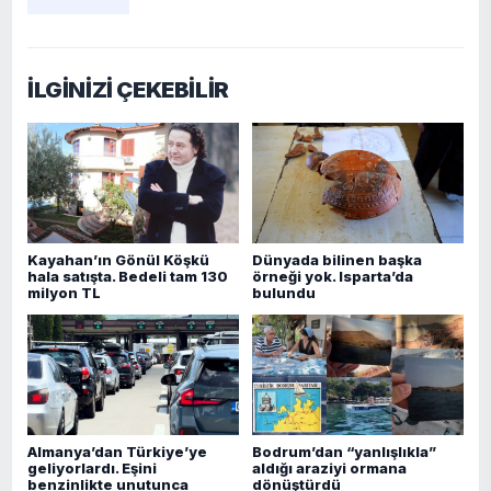
İLGİNİZİ ÇEKEBİLİR
Kayahan’ın Gönül Köşkü
Dünyada bilinen başka
hala satışta. Bedeli tam 130
örneği yok. Isparta’da
milyon TL
bulundu
Almanya’dan Türkiye’ye
Bodrum’dan “yanlışlıkla”
geliyorlardı. Eşini
aldığı araziyi ormana
benzinlikte unutunca
dönüştürdü