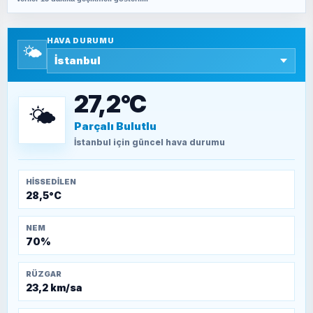
SAVAŞ ŞAHİN
Yazara ait yazı bulunamadı
HAVA DURUMU
🌤️
SEYFULLAH ÇİÇEK
15 Temmuz’a giden yolun taşları nasıl
döşendi?
27,2°C
🌤️
Parçalı Bulutlu
TEOMAN ALPASLAN
Kütahya-Eskişehir Muharebeleri (10-24
İstanbul
için güncel hava durumu
Temmuz 1921)
HISSEDILEN
28,5°C
NEM
70%
RÜZGAR
23,2 km/sa