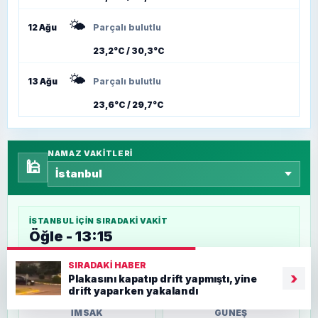
🌤️
12 Ağu
Parçalı bulutlu
23,2°C / 30,3°C
🌤️
13 Ağu
Parçalı bulutlu
23,6°C / 29,7°C
NAMAZ VAKITLERI
🕌
İSTANBUL
IÇIN SIRADAKI VAKIT
Öğle - 13:15
4 sa
SIRADAKI HABER
›
Plakasını kapatıp drift yapmıştı, yine
drift yaparken yakalandı
İMSAK
GÜNEŞ