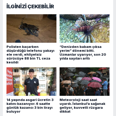
İLGİNİZİ ÇEKEBİLİR
Polisten kaçarken
“Denizden babam çıksa
düşürdüğü telefonu yakayı
yerim” dönemi bitti.
ele verdi, ehliyetsiz
Uzmanlar uyarıyor, son 20
sürücüye 88 bin TL ceza
yılda sayıları arttı
kesildi
14 yaşında asgari ücretin 3
Meteoroloji saat saat
katını kazanıyor. 6 saatte
uyardı. İstanbul’a sağanak
günlük kazancı 3 bin lirayı
geliyor, kuvvetli rüzgara
buluyor
dikkat