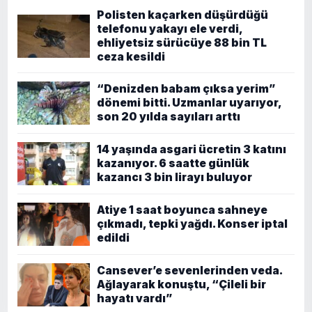
Polisten kaçarken düşürdüğü
telefonu yakayı ele verdi,
ehliyetsiz sürücüye 88 bin TL
ceza kesildi
“Denizden babam çıksa yerim”
dönemi bitti. Uzmanlar uyarıyor,
son 20 yılda sayıları arttı
14 yaşında asgari ücretin 3 katını
kazanıyor. 6 saatte günlük
kazancı 3 bin lirayı buluyor
Atiye 1 saat boyunca sahneye
çıkmadı, tepki yağdı. Konser iptal
edildi
Cansever’e sevenlerinden veda.
Ağlayarak konuştu, “Çileli bir
hayatı vardı”