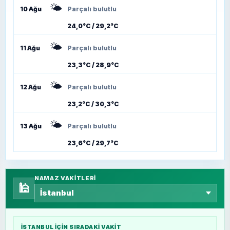
🌤️
10 Ağu
Parçalı bulutlu
24,0°C / 29,2°C
🌤️
11 Ağu
Parçalı bulutlu
23,3°C / 28,9°C
🌤️
12 Ağu
Parçalı bulutlu
23,2°C / 30,3°C
🌤️
13 Ağu
Parçalı bulutlu
23,6°C / 29,7°C
NAMAZ VAKITLERI
🕌
İSTANBUL
IÇIN SIRADAKI VAKIT