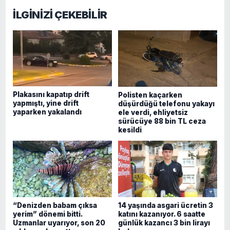
İLGİNİZİ ÇEKEBİLİR
Plakasını kapatıp drift
Polisten kaçarken
yapmıştı, yine drift
düşürdüğü telefonu yakayı
yaparken yakalandı
ele verdi, ehliyetsiz
sürücüye 88 bin TL ceza
kesildi
“Denizden babam çıksa
14 yaşında asgari ücretin 3
yerim” dönemi bitti.
katını kazanıyor. 6 saatte
Uzmanlar uyarıyor, son 20
günlük kazancı 3 bin lirayı