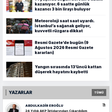
kazanıyor. 6 saatte günlük
kazancı 3 bin lirayı buluyor
Meteoroloji saat saat uyardı.
İstanbul’a sağanak geliyor,
kuvvetli rüzgara dikkat
Resmi Gazete’de bugün (9
Ağustos 2026 Resmi Gazete
kararları)
Yangın sırasında 13’üncü kattan
düşerek hayatını kaybetti
YAZARLAR
TÜMÜ
ABDULKADIR EROĞLU
24 Yıllık AKP İktidarından Çıkardığım