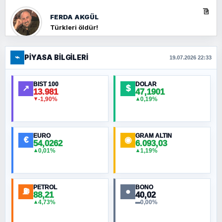
FERDA AKGÜL
Türkleri öldür!
⌁
PIYASA BILGILERI
FERHAT BÜYÜKKALKAN
19.07.2026 22:33
Ankara Zirvesi: NATO Toplantısı mı, Yeni
Ortadoğu Haritasının Provası mı?
BIST 100
DOLAR
↗
$
13.981
47,1901
-1,90%
0,19%
▼
▲
HÜSEYIN MÜMTAZ BAYAZITOĞLU
Hilâl Bıyık, Kara Kalpak
EURO
GRAM ALTIN
€
◉
54,0262
6.093,03
0,01%
1,19%
▲
▲
MURAT ÖZKAN
Toplumdaki Ur: Kesin İnançlılar
PETROL
BONO
⛽
●
88,21
40,02
NURETTIN BÖLÜK
4,73%
0,00%
▲
▬
Şura suresi 10. Ayet