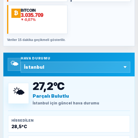
BITCOIN
ORHAN KILIÇOĞLU
₿
3.035.709
Fahişeye beyinli bir müstevli alçağına
-0,07%
▼
cevabımdır
Veriler 15 dakika geçikmeli gösterilir.
SAVAŞ ŞAHİN
Yazara ait yazı bulunamadı
HAVA DURUMU
🌤️
SEYFULLAH ÇİÇEK
15 Temmuz’a giden yolun taşları nasıl
döşendi?
27,2°C
🌤️
Parçalı Bulutlu
TEOMAN ALPASLAN
Kütahya-Eskişehir Muharebeleri (10-24
İstanbul
için güncel hava durumu
Temmuz 1921)
HISSEDILEN
28,5°C