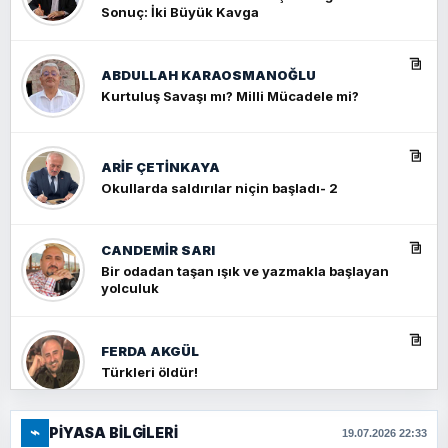
Sonuç: İki Büyük Kavga
ABDULLAH KARAOSMANOĞLU
Kurtuluş Savaşı mı? Milli Mücadele mi?
ARIF ÇETİNKAYA
Okullarda saldırılar niçin başladı- 2
CANDEMIR SARI
Bir odadan taşan ışık ve yazmakla başlayan
yolculuk
FERDA AKGÜL
Türkleri öldür!
⌁
PIYASA BILGILERI
FERHAT BÜYÜKKALKAN
19.07.2026 22:33