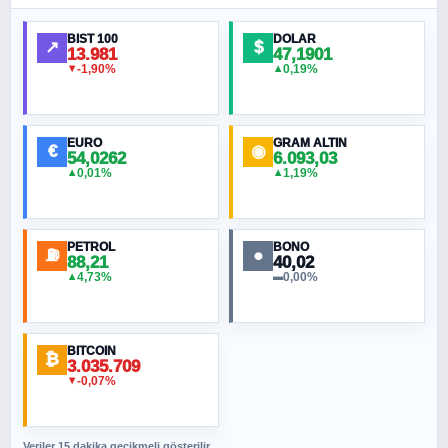
Ankara Zirvesi: NATO Toplantısı mı, Yeni
Ortadoğu Haritasının Provası mı?
BIST 100
DOLAR
↗
$
13.981
47,1901
-1,90%
0,19%
▼
▲
HÜSEYIN MÜMTAZ BAYAZITOĞLU
Hilâl Bıyık, Kara Kalpak
EURO
GRAM ALTIN
€
◉
54,0262
6.093,03
0,01%
1,19%
▲
▲
MURAT ÖZKAN
Toplumdaki Ur: Kesin İnançlılar
PETROL
BONO
⛽
●
88,21
40,02
NURETTIN BÖLÜK
4,73%
0,00%
▲
▬
Şura suresi 10. Ayet
BITCOIN
ORHAN KILIÇOĞLU
₿
3.035.709
Fahişeye beyinli bir müstevli alçağına
-0,07%
▼
cevabımdır
Veriler 15 dakika geçikmeli gösterilir.