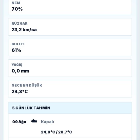
NEM
70%
RÜZGAR
23,2 km/sa
BULUT
61%
YAĞIŞ
0,0 mm
GECE EN DÜŞÜK
24,8°C
5 GÜNLÜK TAHMIN
☁️
09 Ağu
Kapalı
24,8°C / 28,7°C