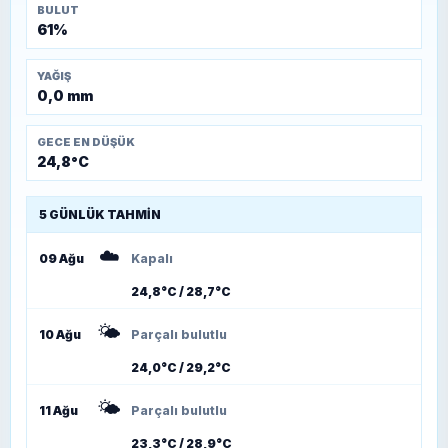
BULUT
61%
YAĞIŞ
0,0 mm
GECE EN DÜŞÜK
24,8°C
5 GÜNLÜK TAHMIN
☁️
09 Ağu
Kapalı
24,8°C / 28,7°C
🌤️
10 Ağu
Parçalı bulutlu
24,0°C / 29,2°C
🌤️
11 Ağu
Parçalı bulutlu
23,3°C / 28,9°C