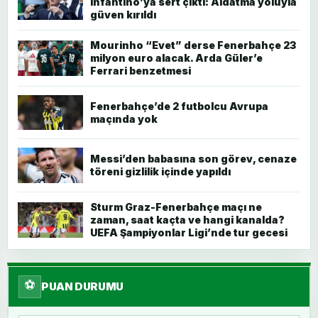
Infantino’ya sert çıktı: Aldatma yoluyla
güven kırıldı
Mourinho “Evet” derse Fenerbahçe 23
milyon euro alacak. Arda Güler’e
Ferrari benzetmesi
Fenerbahçe’de 2 futbolcu Avrupa
maçında yok
Messi’den babasına son görev, cenaze
töreni gizlilik içinde yapıldı
Sturm Graz-Fenerbahçe maçı ne
zaman, saat kaçta ve hangi kanalda?
UEFA Şampiyonlar Ligi’nde tur gecesi
⚽
PUAN DURUMU