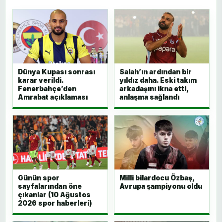
Dünya Kupası sonrası
Salah’ın ardından bir
karar verildi.
yıldız daha. Eski takım
Fenerbahçe’den
arkadaşını ikna etti,
Amrabat açıklaması
anlaşma sağlandı
Günün spor
Milli bilardocu Özbaş,
sayfalarından öne
Avrupa şampiyonu oldu
çıkanlar (10 Ağustos
2026 spor haberleri)