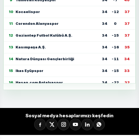
9
Tümosan Konyaspor
34
-7
40
10
Kocaelispor
34
-12
37
11
Corendon Alanyaspor
34
0
37
12
Gaziantep Futbol Kulübü A.Ş.
34
-15
37
13
Kasımpaşa A.Ş.
34
-16
35
14
Natura Dünyası Gençlerbirliği
34
-11
34
15
Ikas Eyüpspor
34
-15
33
16
Hesap.com Antalyaspor
34
-22
32
17
Zecorner Kayserispor
34
-35
30
18
Mısırlı.com.tr Fatih Karagümrük
34
-23
30
Sosyal medya hesaplarımızı keşfedin