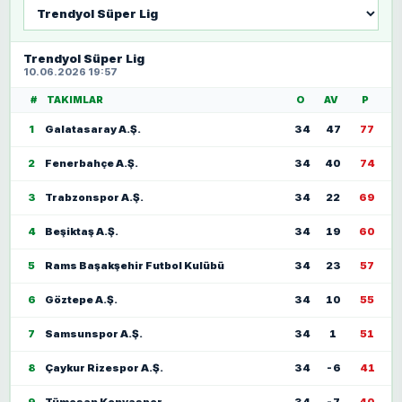
Lig
seç
Trendyol Süper Lig
10.06.2026 19:57
#
TAKIMLAR
O
AV
P
1
Galatasaray A.Ş.
34
47
77
2
Fenerbahçe A.Ş.
34
40
74
3
Trabzonspor A.Ş.
34
22
69
4
Beşiktaş A.Ş.
34
19
60
5
Rams Başakşehir Futbol Kulübü
34
23
57
6
Göztepe A.Ş.
34
10
55
7
Samsunspor A.Ş.
34
1
51
8
Çaykur Rizespor A.Ş.
34
-6
41