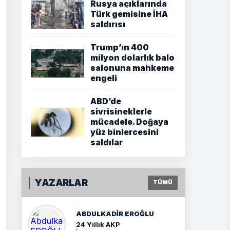
Rusya açıklarında
Türk gemisine İHA
saldırısı
Trump’ın 400
milyon dolarlık balo
salonuna mahkeme
engeli
ABD’de
sivrisineklerle
mücadele. Doğaya
yüz binlercesini
saldılar
YAZARLAR
TÜMÜ
ABDULKADIR EROĞLU
24 Yıllık AKP