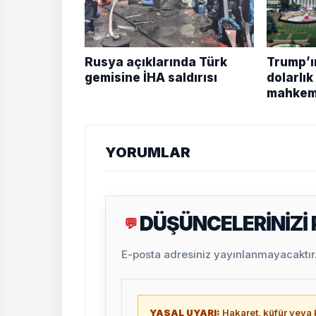
Rusya açıklarında Türk
Trump’ı
gemisine İHA saldırısı
dolarlı
mahkem
YORUMLAR
DÜŞÜNCELERİNİZİ
💬
E-posta adresiniz yayınlanmayacaktır. 
YASAL UYARI:
Hakaret, küfür veya k