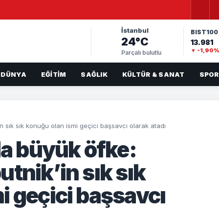
İstanbul
BIST100
24°C
13.981
▼ -1,90
Parçalı bulutlu
DÜNYA
EĞITIM
SAĞLIK
KÜLTÜR & SANAT
SPOR
sık sık konuğu olan ismi geçici başsavcı olarak atadı
 büyük öfke:
tnik’in sık sık
i geçici başsavcı