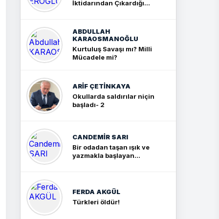
İktidarından Çıkardığım
Sonuç: İki Büyük Kavga
ABDULLAH
KARAOSMANOĞLU
Kurtuluş Savaşı mı? Milli
Mücadele mi?
ARIF ÇETİNKAYA
Okullarda saldırılar niçin
başladı- 2
CANDEMIR SARI
Bir odadan taşan ışık ve
yazmakla başlayan
yolculuk
FERDA AKGÜL
Türkleri öldür!