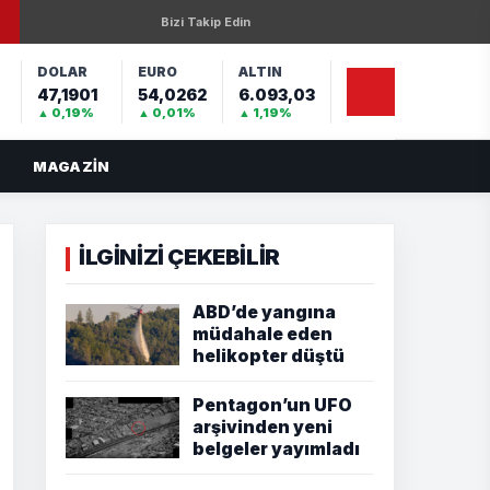
Bizi Takip Edin
DOLAR
EURO
ALTIN
47,1901
54,0262
6.093,03
%
▲ 0,19%
▲ 0,01%
▲ 1,19%
MAGAZIN
İLGİNİZİ ÇEKEBİLİR
ABD’de yangına
müdahale eden
helikopter düştü
Pentagon’un UFO
arşivinden yeni
belgeler yayımladı