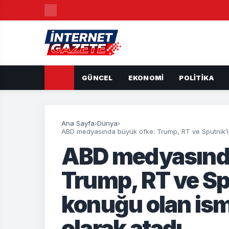
GÜNCEL
EKONOMI
POLITIKA
Ana Sayfa
›
Dünya
›
ABD medyasında büyük öfke: Trump, RT ve Sputnik’in 
ABD medyasında
Trump, RT ve Spu
konuğu olan ism
olarak atadı