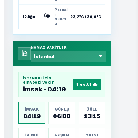
Parçal
🌤️
ı
12 Ağu
23,2°C / 30,0°C
bulutl
u
NAMAZ VAKITLERI
🕌
İSTANBUL
IÇIN
SIRADAKI VAKIT
1 sa 31 dk
İmsak - 04:19
İMSAK
GÜNEŞ
ÖĞLE
04:19
06:00
13:15
İKINDI
AKŞAM
YATSI