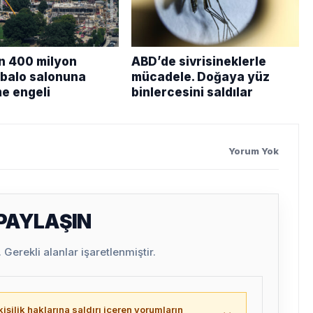
n 400 milyon
ABD’de sivrisineklerle
k balo salonuna
mücadele. Doğaya yüz
e engeli
binlercesini saldılar
Yorum Yok
 PAYLAŞIN
Gerekli alanlar işaretlenmiştir.
işilik haklarına saldırı içeren yorumların