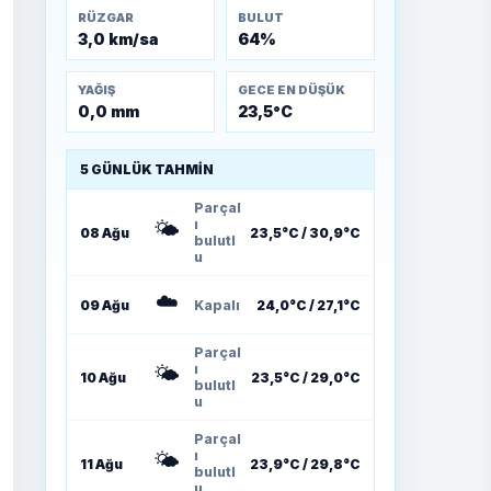
RÜZGAR
BULUT
3,0 km/sa
64%
YAĞIŞ
GECE EN DÜŞÜK
0,0 mm
23,5°C
5 GÜNLÜK TAHMIN
Parçal
🌤️
ı
08 Ağu
23,5°C / 30,9°C
bulutl
u
☁️
09 Ağu
Kapalı
24,0°C / 27,1°C
Parçal
🌤️
ı
10 Ağu
23,5°C / 29,0°C
bulutl
u
Parçal
🌤️
ı
11 Ağu
23,9°C / 29,8°C
bulutl
u