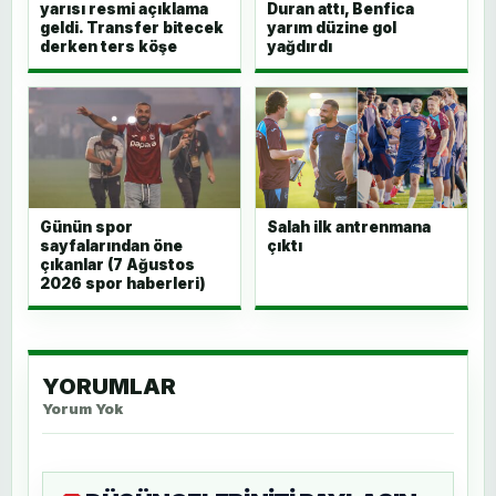
yarısı resmi açıklama
Duran attı, Benfica
geldi. Transfer bitecek
yarım düzine gol
derken ters köşe
yağdırdı
Günün spor
Salah ilk antrenmana
sayfalarından öne
çıktı
çıkanlar (7 Ağustos
2026 spor haberleri)
YORUMLAR
Yorum Yok