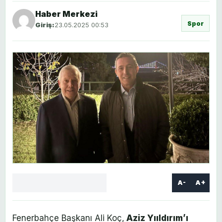
Haber Merkezi
Spor
Giriş:
23.05.2025 00:53
A-
A+
Facebook
X
LinkedIn
WhatsApp
Yorum
yaz
Fenerbahçe Başkanı Ali Koç,
Aziz Yııldırım’ı