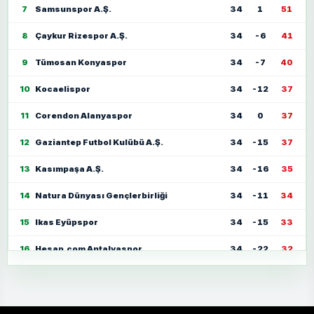
7
Samsunspor A.Ş.
34
1
51
8
Çaykur Rizespor A.Ş.
34
-6
41
9
Tümosan Konyaspor
34
-7
40
10
Kocaelispor
34
-12
37
11
Corendon Alanyaspor
34
0
37
12
Gaziantep Futbol Kulübü A.Ş.
34
-15
37
13
Kasımpaşa A.Ş.
34
-16
35
14
Natura Dünyası Gençlerbirliği
34
-11
34
15
Ikas Eyüpspor
34
-15
33
16
Hesap.com Antalyaspor
34
-22
32
17
Zecorner Kayserispor
34
-35
30
18
Mısırlı.com.tr Fatih Karagümrük
34
-23
30