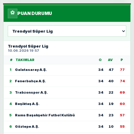
⚽
PUAN DURUMU
Lig
seç
Trendyol Süper Lig
10.06.2026 19:57
#
TAKIMLAR
O
AV
P
1
Galatasaray A.Ş.
34
47
77
2
Fenerbahçe A.Ş.
34
40
74
3
Trabzonspor A.Ş.
34
22
69
4
Beşiktaş A.Ş.
34
19
60
5
Rams Başakşehir Futbol Kulübü
34
23
57
6
Göztepe A.Ş.
34
10
55