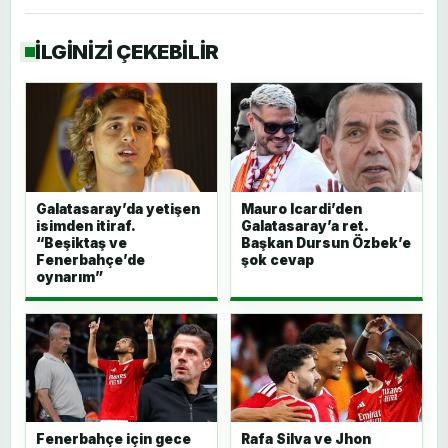
İLGİNİZİ ÇEKEBİLİR
Galatasaray’da yetişen
Mauro Icardi’den
isimden itiraf.
Galatasaray’a ret.
“Beşiktaş ve
Başkan Dursun Özbek’e
Fenerbahçe’de
şok cevap
oynarım”
Fenerbahçe için gece
Rafa Silva ve Jhon