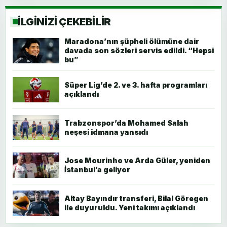
İLGİNİZİ ÇEKEBİLİR
Maradona’nın şüpheli ölümüne dair
davada son sözleri servis edildi. “Hepsi
bu”
Süper Lig’de 2. ve 3. hafta programları
açıklandı
Trabzonspor’da Mohamed Salah
neşesi idmana yansıdı
Jose Mourinho ve Arda Güler, yeniden
İstanbul’a geliyor
Altay Bayındır transferi, Bilal Göregen
ile duyuruldu. Yeni takımı açıklandı