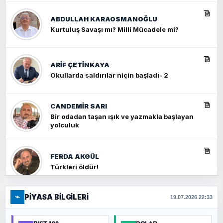
ABDULLAH KARAOSMANOĞLU
Kurtuluş Savaşı mı? Milli Mücadele mi?
ARIF ÇETİNKAYA
Okullarda saldırılar niçin başladı- 2
CANDEMIR SARI
Bir odadan taşan ışık ve yazmakla başlayan
yolculuk
FERDA AKGÜL
Türkleri öldür!
⌁
PIYASA BILGILERI
FERHAT BÜYÜKKALKAN
19.07.2026 22:33
Ankara Zirvesi: NATO Toplantısı mı, Yeni
Ortadoğu Haritasının Provası mı?