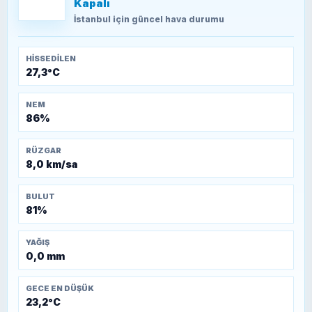
Kapalı
TEOMAN ALPASLAN
Kütahya-Eskişehir Muharebeleri (10-24
İstanbul
için güncel hava durumu
Temmuz 1921)
HISSEDILEN
27,3°C
NEM
86%
RÜZGAR
8,0 km/sa
BULUT
81%
YAĞIŞ
0,0 mm
GECE EN DÜŞÜK
23,2°C