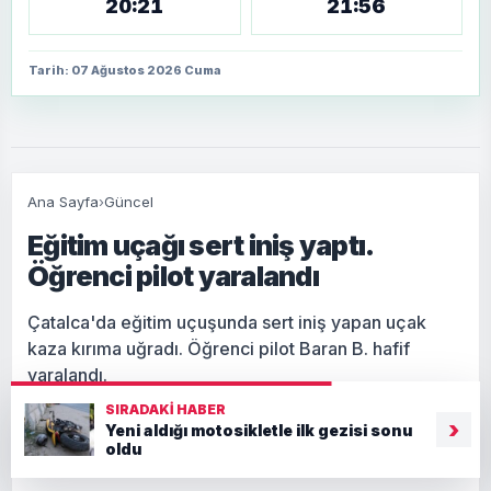
20:21
21:56
Tarih: 07 Ağustos 2026 Cuma
Ana Sayfa
›
Güncel
Eğitim uçağı sert iniş yaptı.
Öğrenci pilot yaralandı
Çatalca'da eğitim uçuşunda sert iniş yapan uçak
kaza kırıma uğradı. Öğrenci pilot Baran B. hafif
yaralandı.
SIRADAKI HABER
›
Yeni aldığı motosikletle ilk gezisi sonu
Giriş: 06-08-2026 18:12
oldu
Güncel