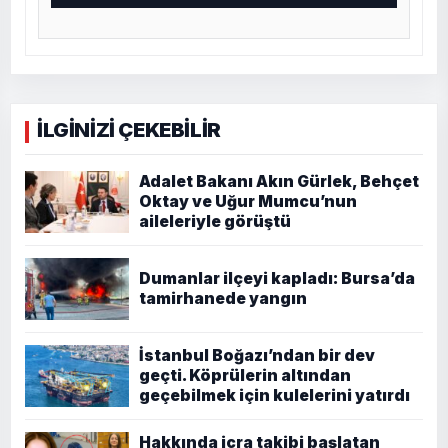
İLGİNİZİ ÇEKEBİLİR
Adalet Bakanı Akın Gürlek, Behçet
Oktay ve Uğur Mumcu’nun
aileleriyle görüştü
Dumanlar ilçeyi kapladı: Bursa’da
tamirhanede yangın
İstanbul Boğazı’ndan bir dev
geçti. Köprülerin altından
geçebilmek için kulelerini yatırdı
Hakkında icra takibi başlatan