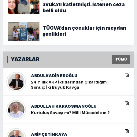
avukatı katletmişti. İstenen ceza
belli oldu
TÜGVA’dan çocuklar için meydan
şenlikleri
YAZARLAR
TÜMÜ
ABDULKADIR EROĞLU
24 Yıllık AKP İktidarından Çıkardığım
Sonuç: İki Büyük Kavga
ABDULLAH KARAOSMANOĞLU
Kurtuluş Savaşı mı? Milli Mücadele mi?
ARIF ÇETİNKAYA