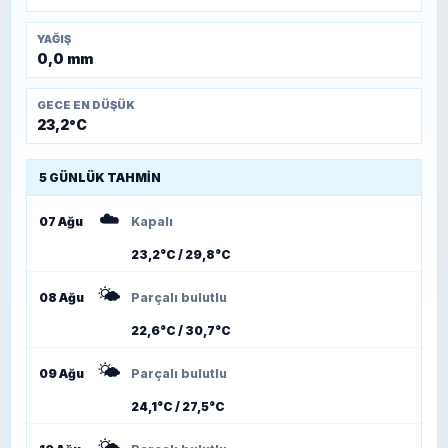
YAĞIŞ
0,0 mm
GECE EN DÜŞÜK
23,2°C
5 GÜNLÜK TAHMIN
☁️
07 Ağu
Kapalı
23,2°C / 29,8°C
🌤️
08 Ağu
Parçalı bulutlu
22,6°C / 30,7°C
🌤️
09 Ağu
Parçalı bulutlu
24,1°C / 27,5°C
🌤️