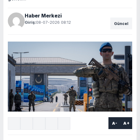
Haber Merkezi
Giriş:
08-07-2026 08:12
Güncel
A-
A+