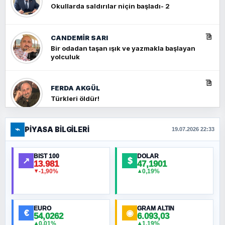
Okullarda saldırılar niçin başladı- 2
CANDEMIR SARI
Bir odadan taşan ışık ve yazmakla başlayan
yolculuk
FERDA AKGÜL
Türkleri öldür!
⌁
PIYASA BILGILERI
FERHAT BÜYÜKKALKAN
19.07.2026 22:33
Ankara Zirvesi: NATO Toplantısı mı, Yeni
Ortadoğu Haritasının Provası mı?
BIST 100
DOLAR
↗
$
13.981
47,1901
-1,90%
0,19%
▼
▲
HÜSEYIN MÜMTAZ BAYAZITOĞLU
Hilâl Bıyık, Kara Kalpak
EURO
GRAM ALTIN
€
◉
54,0262
6.093,03
0,01%
1,19%
▲
▲