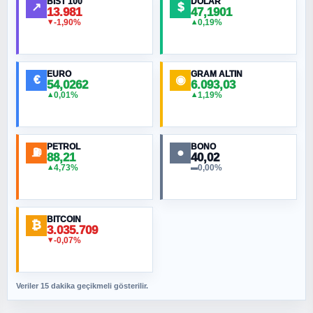
BIST 100
DOLAR
↗
$
13.981
47,1901
-1,90%
0,19%
▼
▲
HÜSEYIN MÜMTAZ BAYAZITOĞLU
Hilâl Bıyık, Kara Kalpak
EURO
GRAM ALTIN
€
◉
54,0262
6.093,03
0,01%
1,19%
▲
▲
MURAT ÖZKAN
Toplumdaki Ur: Kesin İnançlılar
PETROL
BONO
⛽
●
88,21
40,02
NURETTIN BÖLÜK
4,73%
0,00%
▲
▬
Şura suresi 10. Ayet
BITCOIN
ORHAN KILIÇOĞLU
₿
3.035.709
Fahişeye beyinli bir müstevli alçağına
-0,07%
▼
cevabımdır
Veriler 15 dakika geçikmeli gösterilir.
SAVAŞ ŞAHİN
Yazara ait yazı bulunamadı