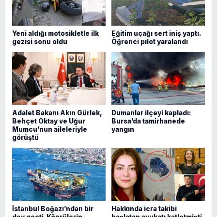
Yeni aldığı motosikletle ilk
Eğitim uçağı sert iniş yaptı.
gezisi sonu oldu
Öğrenci pilot yaralandı
Adalet Bakanı Akın Gürlek,
Dumanlar ilçeyi kapladı:
Behçet Oktay ve Uğur
Bursa’da tamirhanede
Mumcu’nun aileleriyle
yangın
görüştü
İstanbul Boğazı’ndan bir
Hakkında icra takibi
dev geçti. Köprülerin
başlatan avukatı katletmişti.