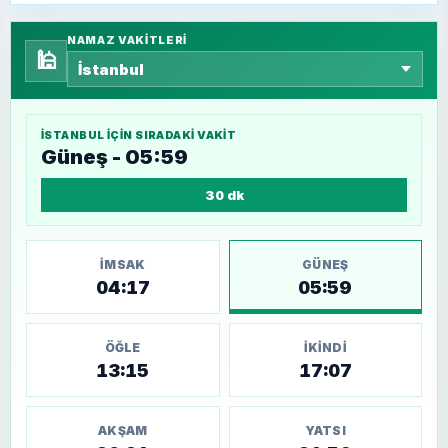
NAMAZ VAKITLERI
🕌
İSTANBUL
IÇIN SIRADAKI VAKIT
Güneş - 05:59
30 dk
İMSAK
GÜNEŞ
04:17
05:59
ÖĞLE
İKINDI
13:15
17:07
AKŞAM
YATSI