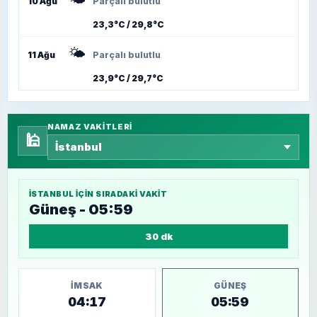
10 Ağu
Parçalı bulutlu
23,3°C / 29,8°C
🌤️
11 Ağu
Parçalı bulutlu
23,9°C / 29,7°C
NAMAZ VAKITLERI
🕌
İSTANBUL
IÇIN SIRADAKI VAKIT
Güneş - 05:59
30 dk
İMSAK
GÜNEŞ
04:17
05:59