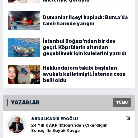
Dumanlar ilçeyi kapladı: Bursa’da
tamirhanede yangın
İstanbul Boğazı’ndan bir dev
geçti. Köprülerin altından
geçebilmek için kulelerini yatırdı
Hakkında icra takibi başlatan
avukatı katletmişti. İstenen ceza
belli oldu
YAZARLAR
TÜMÜ
ABDULKADIR EROĞLU
24 Yıllık AKP İktidarından Çıkardığım
Sonuç: İki Büyük Kavga