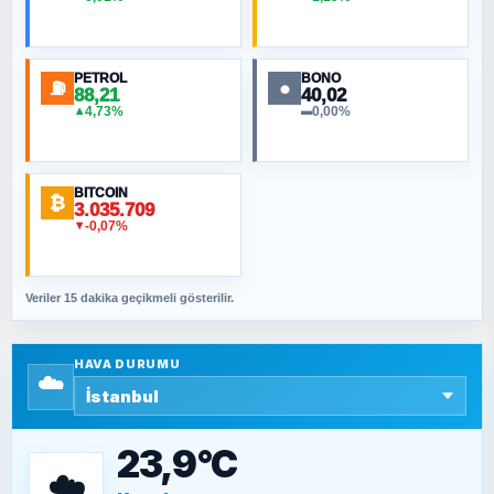
MURAT ÖZKAN
Toplumdaki Ur: Kesin İnançlılar
PETROL
BONO
⛽
●
88,21
40,02
NURETTIN BÖLÜK
4,73%
0,00%
▲
▬
Şura suresi 10. Ayet
BITCOIN
ORHAN KILIÇOĞLU
₿
3.035.709
Fahişeye beyinli bir müstevli alçağına
-0,07%
▼
cevabımdır
Veriler 15 dakika geçikmeli gösterilir.
SAVAŞ ŞAHİN
Yazara ait yazı bulunamadı
HAVA DURUMU
☁️
SEYFULLAH ÇİÇEK
15 Temmuz’a giden yolun taşları nasıl
döşendi?
23,9°C
☁️