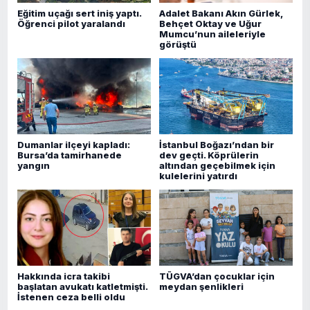
Eğitim uçağı sert iniş yaptı.
Adalet Bakanı Akın Gürlek,
Öğrenci pilot yaralandı
Behçet Oktay ve Uğur
Mumcu’nun aileleriyle
görüştü
Dumanlar ilçeyi kapladı:
İstanbul Boğazı’ndan bir
Bursa’da tamirhanede
dev geçti. Köprülerin
yangın
altından geçebilmek için
kulelerini yatırdı
Hakkında icra takibi
TÜGVA’dan çocuklar için
başlatan avukatı katletmişti.
meydan şenlikleri
İstenen ceza belli oldu