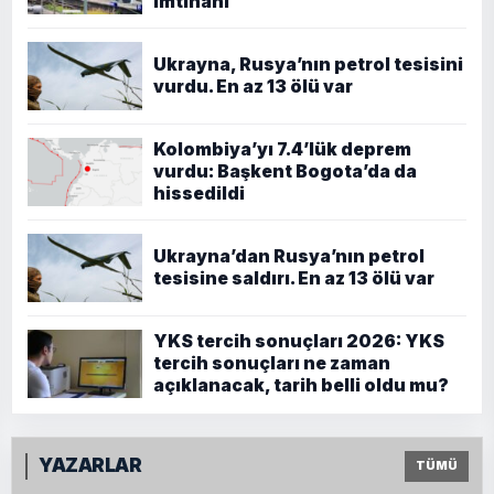
imtihanı
Ukrayna, Rusya’nın petrol tesisini
vurdu. En az 13 ölü var
Kolombiya’yı 7.4’lük deprem
vurdu: Başkent Bogota’da da
hissedildi
Ukrayna’dan Rusya’nın petrol
tesisine saldırı. En az 13 ölü var
YKS tercih sonuçları 2026: YKS
tercih sonuçları ne zaman
açıklanacak, tarih belli oldu mu?
YAZARLAR
TÜMÜ