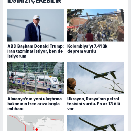
İLGİNİZİ ÇEKEBİLİR
ABD Başkanı Donald Trump:
Kolombiya’yı 7.4’lük
İran tazminat istiyor, ben de
deprem vurdu
istiyorum
Almanya’nın yeni ulaştırma
Ukrayna, Rusya’nın petrol
bakanının tren arızalarıyla
tesisini vurdu. En az 13 ölü
imtihanı
var