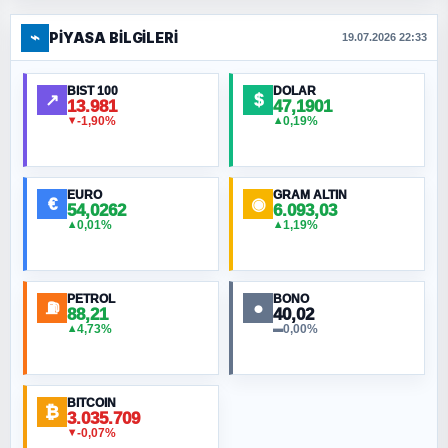
⌁
PIYASA BILGILERI
FERHAT BÜYÜKKALKAN
19.07.2026 22:33
Ankara Zirvesi: NATO Toplantısı mı, Yeni
Ortadoğu Haritasının Provası mı?
BIST 100
DOLAR
↗
$
13.981
47,1901
-1,90%
0,19%
▼
▲
HÜSEYIN MÜMTAZ BAYAZITOĞLU
Hilâl Bıyık, Kara Kalpak
EURO
GRAM ALTIN
€
◉
54,0262
6.093,03
0,01%
1,19%
▲
▲
MURAT ÖZKAN
Toplumdaki Ur: Kesin İnançlılar
PETROL
BONO
⛽
●
88,21
40,02
NURETTIN BÖLÜK
4,73%
0,00%
▲
▬
Şura suresi 10. Ayet
BITCOIN
ORHAN KILIÇOĞLU
₿
3.035.709
Özgür Özel’a güvenmeyin, kovun gitsin
-0,07%
▼
demiştim