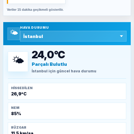
Veriler 15 dakika geçikmeli gösterilir.
SAVAŞ ŞAHİN
Yazara ait yazı bulunamadı
HAVA DURUMU
🌤️
SEYFULLAH ÇİÇEK
15 Temmuz’a giden yolun taşları nasıl
döşendi?
24,0°C
🌤️
Parçalı Bulutlu
TEOMAN ALPASLAN
Kütahya-Eskişehir Muharebeleri (10-24
İstanbul
için güncel hava durumu
Temmuz 1921)
HISSEDILEN
26,9°C
NEM
85%
RÜZGAR
11,5 km/sa