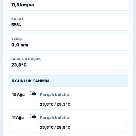
11,5 km/sa
BULUT
55%
YAĞIŞ
0,0 mm
GECE EN DÜŞÜK
23,8°C
5 GÜNLÜK TAHMIN
🌤️
10 Ağu
Parçalı bulutlu
23,8°C / 29,3°C
🌤️
11 Ağu
Parçalı bulutlu
23,8°C / 28,8°C