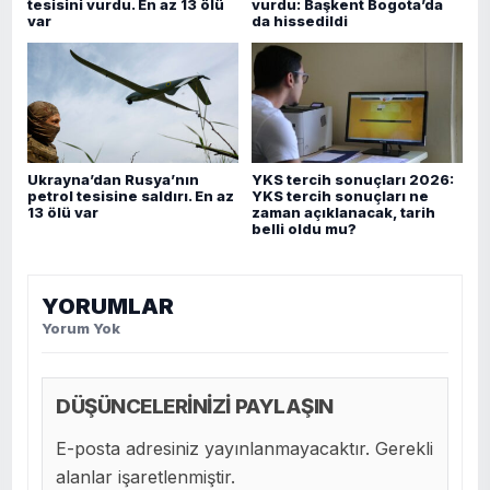
tesisini vurdu. En az 13 ölü
vurdu: Başkent Bogota’da
var
da hissedildi
Ukrayna’dan Rusya’nın
YKS tercih sonuçları 2026:
petrol tesisine saldırı. En az
YKS tercih sonuçları ne
13 ölü var
zaman açıklanacak, tarih
belli oldu mu?
YORUMLAR
Yorum Yok
DÜŞÜNCELERİNİZİ PAYLAŞIN
E-posta adresiniz yayınlanmayacaktır. Gerekli
alanlar işaretlenmiştir.