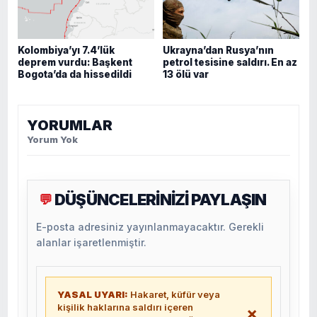
Kolombiya’yı 7.4’lük
Ukrayna’dan Rusya’nın
deprem vurdu: Başkent
petrol tesisine saldırı. En az
Bogota’da da hissedildi
13 ölü var
YORUMLAR
Yorum Yok
DÜŞÜNCELERİNİZİ PAYLAŞIN
💬
E-posta adresiniz yayınlanmayacaktır. Gerekli
alanlar işaretlenmiştir.
YASAL UYARI:
Hakaret, küfür veya
kişilik haklarına saldırı içeren
×