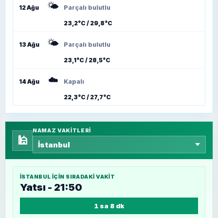
🌤️
12 Ağu
Parçalı bulutlu
23,2°C / 29,8°C
🌤️
13 Ağu
Parçalı bulutlu
23,1°C / 28,5°C
☁️
14 Ağu
Kapalı
22,3°C / 27,7°C
NAMAZ VAKITLERI
🕌
İSTANBUL
IÇIN SIRADAKI VAKIT
Yatsı - 21:50
1 sa 8 dk