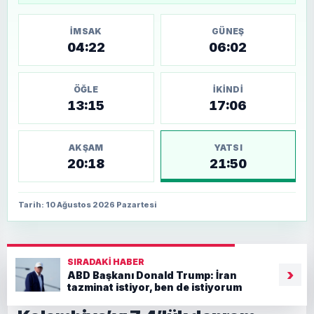
İMSAK
GÜNEŞ
04:22
06:02
ÖĞLE
İKINDI
13:15
17:06
AKŞAM
YATSI
20:18
21:50
Tarih: 10 Ağustos 2026 Pazartesi
SIRADAKI HABER
›
ABD Başkanı Donald Trump: İran
tazminat istiyor, ben de istiyorum
Ana Sayfa
›
Dünya