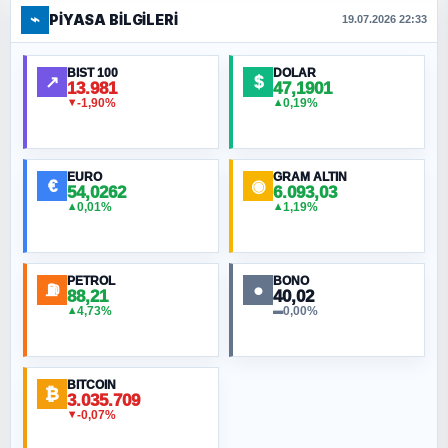
⌁
PIYASA BILGILERI
FERHAT BÜYÜKKALKAN
19.07.2026 22:33
Ankara Zirvesi: NATO Toplantısı mı, Yeni
Ortadoğu Haritasının Provası mı?
BIST 100
DOLAR
↗
$
13.981
47,1901
-1,90%
0,19%
▼
▲
HÜSEYIN MÜMTAZ BAYAZITOĞLU
Hilâl Bıyık, Kara Kalpak
EURO
GRAM ALTIN
€
◉
54,0262
6.093,03
0,01%
1,19%
▲
▲
MURAT ÖZKAN
Toplumdaki Ur: Kesin İnançlılar
PETROL
BONO
⛽
●
88,21
40,02
NURETTIN BÖLÜK
4,73%
0,00%
▲
▬
Şura suresi 10. Ayet
BITCOIN
ORHAN KILIÇOĞLU
₿
3.035.709
Özgür Özel’a güvenmeyin, kovun gitsin
-0,07%
▼
demiştim