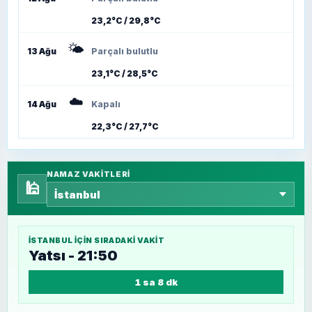
23,2°C / 29,8°C
🌤️
13 Ağu
Parçalı bulutlu
23,1°C / 28,5°C
☁️
14 Ağu
Kapalı
22,3°C / 27,7°C
NAMAZ VAKITLERI
🕌
İSTANBUL
IÇIN SIRADAKI VAKIT
Yatsı - 21:50
1 sa 8 dk