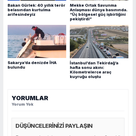
Bakan Gürlek: 40 yıllık terör
Mekke Ortak Savunma
belasından kurtulma
Anlaşması dünya basınında.
arifesindeyiz
“Üç bölgesel güç işbirliğini
pekiştirdi”
Sakarya’da denizde İHA
İstanbul’dan Tekirdağ’a
bulundu
hafta sonu akını:
Kilometrelerce araç
kuyruğu oluştu
YORUMLAR
Yorum Yok
DÜŞÜNCELERİNİZİ PAYLAŞIN