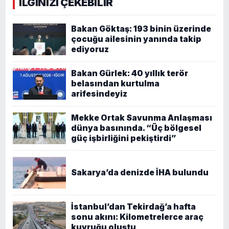
İLGİNİZİ ÇEKEBİLİR
Bakan Göktaş: 193 binin üzerinde
çocuğu ailesinin yanında takip
ediyoruz
Bakan Gürlek: 40 yıllık terör
belasından kurtulma
arifesindeyiz
Mekke Ortak Savunma Anlaşması
dünya basınında. “Üç bölgesel
güç işbirliğini pekiştirdi”
Sakarya’da denizde İHA bulundu
İstanbul’dan Tekirdağ’a hafta
sonu akını: Kilometrelerce araç
kuyruğu oluştu