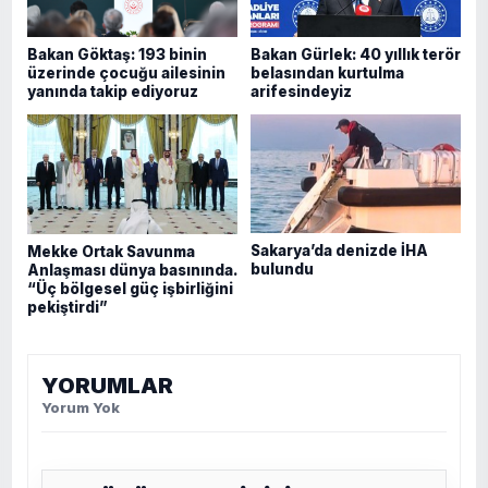
Bakan Göktaş: 193 binin
Bakan Gürlek: 40 yıllık terör
üzerinde çocuğu ailesinin
belasından kurtulma
yanında takip ediyoruz
arifesindeyiz
Sakarya’da denizde İHA
Mekke Ortak Savunma
bulundu
Anlaşması dünya basınında.
“Üç bölgesel güç işbirliğini
pekiştirdi”
YORUMLAR
Yorum Yok