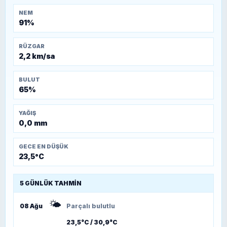
NEM
91%
RÜZGAR
2,2 km/sa
BULUT
65%
YAĞIŞ
0,0 mm
GECE EN DÜŞÜK
23,5°C
5 GÜNLÜK TAHMIN
🌤️
08 Ağu
Parçalı bulutlu
23,5°C / 30,9°C