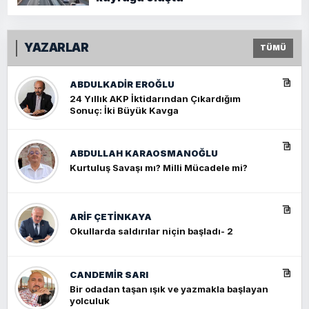
YAZARLAR
TÜMÜ
ABDULKADIR EROĞLU
24 Yıllık AKP İktidarından Çıkardığım
Sonuç: İki Büyük Kavga
ABDULLAH KARAOSMANOĞLU
Kurtuluş Savaşı mı? Milli Mücadele mi?
ARIF ÇETİNKAYA
Okullarda saldırılar niçin başladı- 2
CANDEMIR SARI
Bir odadan taşan ışık ve yazmakla başlayan
yolculuk