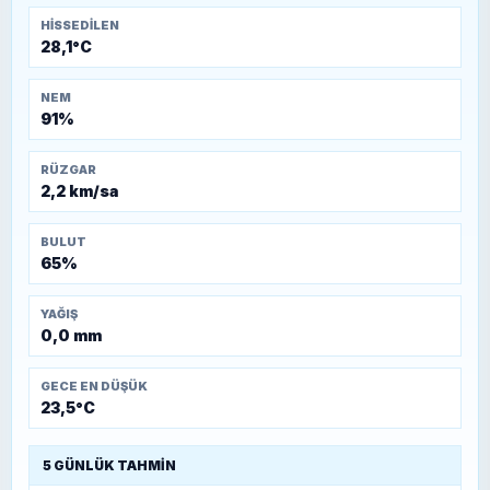
HISSEDILEN
28,1°C
NEM
91%
RÜZGAR
2,2 km/sa
BULUT
65%
YAĞIŞ
0,0 mm
GECE EN DÜŞÜK
23,5°C
5 GÜNLÜK TAHMIN