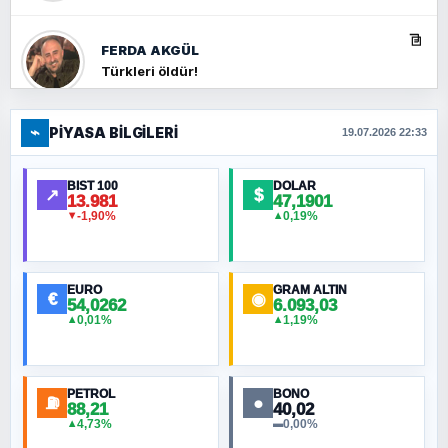
FERDA AKGÜL
Türkleri öldür!
⌁
PIYASA BILGILERI
FERHAT BÜYÜKKALKAN
19.07.2026 22:33
Ankara Zirvesi: NATO Toplantısı mı, Yeni
Ortadoğu Haritasının Provası mı?
BIST 100
DOLAR
↗
$
13.981
47,1901
-1,90%
0,19%
▼
▲
HÜSEYIN MÜMTAZ BAYAZITOĞLU
Hilâl Bıyık, Kara Kalpak
EURO
GRAM ALTIN
€
◉
54,0262
6.093,03
0,01%
1,19%
▲
▲
MURAT ÖZKAN
Toplumdaki Ur: Kesin İnançlılar
PETROL
BONO
⛽
●
88,21
40,02
NURETTIN BÖLÜK
4,73%
0,00%
▲
▬
Şura suresi 10. Ayet