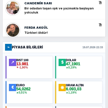
CANDEMIR SARI
Bir odadan taşan ışık ve yazmakla başlayan
yolculuk
FERDA AKGÜL
Türkleri öldür!
⌁
PIYASA BILGILERI
FERHAT BÜYÜKKALKAN
19.07.2026 22:33
Ankara Zirvesi: NATO Toplantısı mı, Yeni
Ortadoğu Haritasının Provası mı?
BIST 100
DOLAR
↗
$
13.981
47,1901
-1,90%
0,19%
▼
▲
HÜSEYIN MÜMTAZ BAYAZITOĞLU
Hilâl Bıyık, Kara Kalpak
EURO
GRAM ALTIN
€
◉
54,0262
6.093,03
0,01%
1,19%
▲
▲
MURAT ÖZKAN
Toplumdaki Ur: Kesin İnançlılar