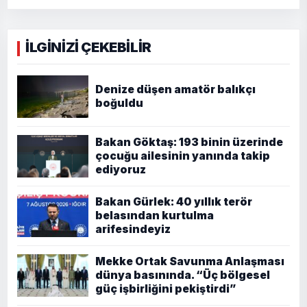
İLGİNİZİ ÇEKEBİLİR
Denize düşen amatör balıkçı
boğuldu
Bakan Göktaş: 193 binin üzerinde
çocuğu ailesinin yanında takip
ediyoruz
Bakan Gürlek: 40 yıllık terör
belasından kurtulma
arifesindeyiz
Mekke Ortak Savunma Anlaşması
dünya basınında. “Üç bölgesel
güç işbirliğini pekiştirdi”