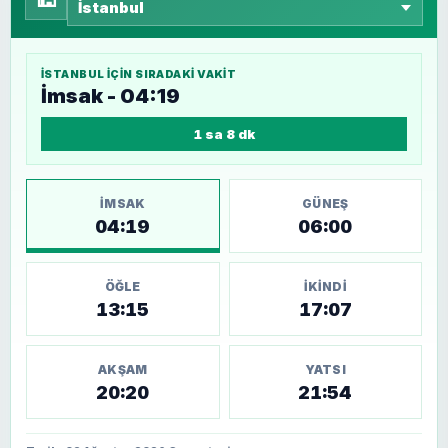
İSTANBUL
IÇIN SIRADAKI VAKIT
İmsak - 04:19
1 sa 8 dk
İMSAK
GÜNEŞ
04:19
06:00
ÖĞLE
İKINDI
13:15
17:07
AKŞAM
YATSI
20:20
21:54