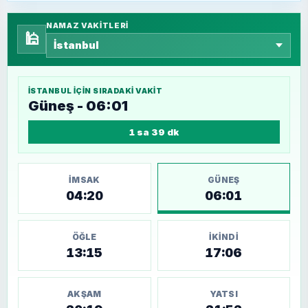
NAMAZ VAKITLERI
🕌
İSTANBUL
IÇIN SIRADAKI VAKIT
Güneş - 06:01
1 sa 39 dk
İMSAK
GÜNEŞ
04:20
06:01
ÖĞLE
İKINDI
13:15
17:06
AKŞAM
YATSI