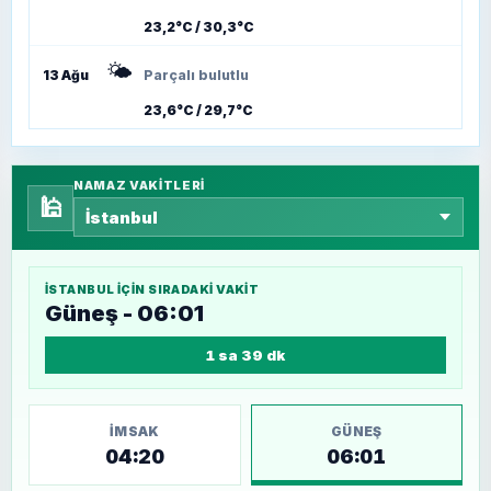
23,2°C / 30,3°C
🌤️
13 Ağu
Parçalı bulutlu
23,6°C / 29,7°C
NAMAZ VAKITLERI
🕌
İSTANBUL
IÇIN SIRADAKI VAKIT
Güneş - 06:01
1 sa 39 dk
İMSAK
GÜNEŞ
04:20
06:01