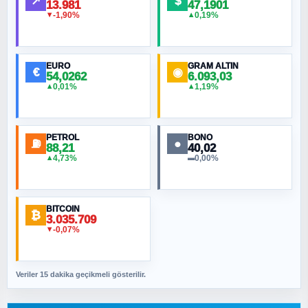
↗
$
13.981
47,1901
-1,90%
0,19%
▼
▲
HÜSEYIN MÜMTAZ BAYAZITOĞLU
Hilâl Bıyık, Kara Kalpak
EURO
GRAM ALTIN
€
◉
54,0262
6.093,03
0,01%
1,19%
▲
▲
MURAT ÖZKAN
Toplumdaki Ur: Kesin İnançlılar
PETROL
BONO
⛽
●
88,21
40,02
NURETTIN BÖLÜK
4,73%
0,00%
▲
▬
Şura suresi 10. Ayet
BITCOIN
ORHAN KILIÇOĞLU
₿
3.035.709
Fahişeye beyinli bir müstevli alçağına
-0,07%
▼
cevabımdır
Veriler 15 dakika geçikmeli gösterilir.
SAVAŞ ŞAHİN
Yazara ait yazı bulunamadı