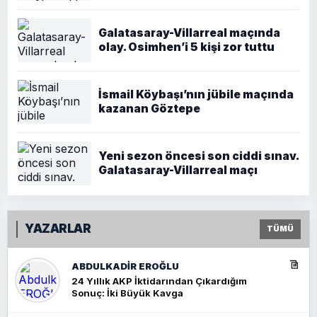
Galatasaray-Villarreal maçında
olay. Osimhen’i 5 kişi zor tuttu
İsmail Köybaşı’nın jübile maçında
kazanan Göztepe
Yeni sezon öncesi son ciddi sınav.
Galatasaray-Villarreal maçı
YAZARLAR
TÜMÜ
ABDULKADIR EROĞLU
24 Yıllık AKP İktidarından Çıkardığım
Sonuç: İki Büyük Kavga