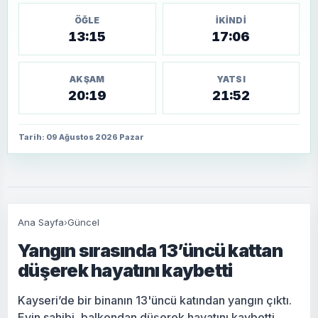
ÖĞLE
İKINDI
13:15
17:06
AKŞAM
YATSI
20:19
21:52
Tarih: 09 Ağustos 2026 Pazar
Ana Sayfa
›
Güncel
Yangın sırasında 13’üncü kattan
düşerek hayatını kaybetti
Kayseri’de bir binanın 13'üncü katından yangın çıktı.
Evin sahibi, balkondan düşerek hayatını kaybetti.