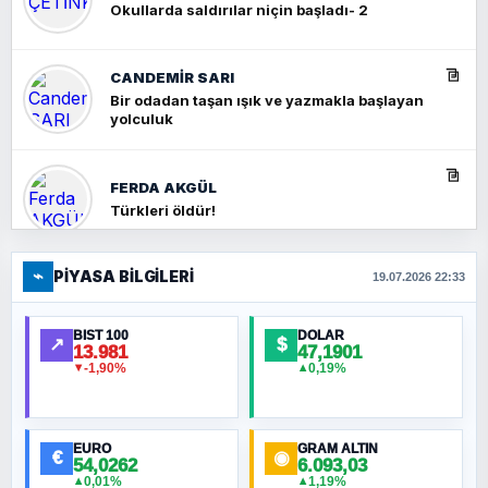
Okullarda saldırılar niçin başladı- 2
CANDEMIR SARI
Bir odadan taşan ışık ve yazmakla başlayan
yolculuk
FERDA AKGÜL
Türkleri öldür!
⌁
PIYASA BILGILERI
FERHAT BÜYÜKKALKAN
19.07.2026 22:33
Ankara Zirvesi: NATO Toplantısı mı, Yeni
Ortadoğu Haritasının Provası mı?
BIST 100
DOLAR
↗
$
13.981
47,1901
-1,90%
0,19%
▼
▲
HÜSEYIN MÜMTAZ BAYAZITOĞLU
Hilâl Bıyık, Kara Kalpak
EURO
GRAM ALTIN
€
◉
54,0262
6.093,03
0,01%
1,19%
▲
▲
MURAT ÖZKAN