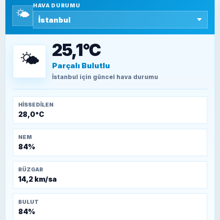
HAVA DURUMU
🌤️
SEYFULLAH ÇİÇEK
15 Temmuz’a giden yolun taşları nasıl
döşendi?
25,1°C
🌤️
Parçalı Bulutlu
TEOMAN ALPASLAN
Kütahya-Eskişehir Muharebeleri (10-24
İstanbul
için güncel hava durumu
Temmuz 1921)
HISSEDILEN
28,0°C
NEM
84%
RÜZGAR
14,2 km/sa
BULUT
84%