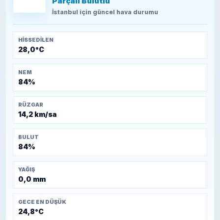
Parçalı Bulutlu
TEOMAN ALPASLAN
Kütahya-Eskişehir Muharebeleri (10-24
İstanbul
için güncel hava durumu
Temmuz 1921)
HISSEDILEN
28,0°C
NEM
84%
RÜZGAR
14,2 km/sa
BULUT
84%
YAĞIŞ
0,0 mm
GECE EN DÜŞÜK
24,8°C