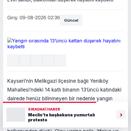
Giriş: 09-08-2026 02:36
Güncel
Kayseri’nin Melikgazi ilçesine bağlı Yeniköy
Mahallesi’ndeki 14 katlı binanın 13’üncü katındaki
dairede henüz bilinmeyen bir nedenle yangın
çıktı.
SIRADAKI HABER
›
Meclis’te başbakana yumurtalı
protesto
Bu sırada 61 yaşındaki ev sahibi Ali M. dairenin