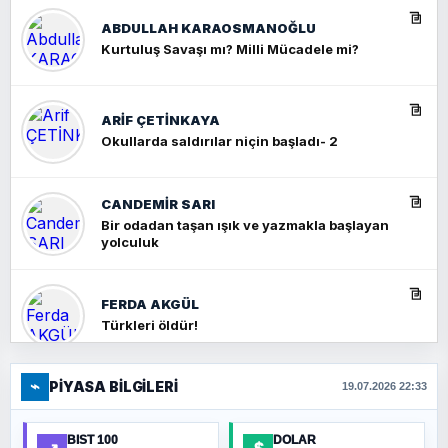
ABDULLAH KARAOSMANOĞLU
Kurtuluş Savaşı mı? Milli Mücadele mi?
ARIF ÇETİNKAYA
Okullarda saldırılar niçin başladı- 2
CANDEMIR SARI
Bir odadan taşan ışık ve yazmakla başlayan
yolculuk
FERDA AKGÜL
Türkleri öldür!
⌁
PIYASA BILGILERI
FERHAT BÜYÜKKALKAN
19.07.2026 22:33
Ankara Zirvesi: NATO Toplantısı mı, Yeni
Ortadoğu Haritasının Provası mı?
BIST 100
DOLAR