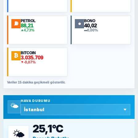
Toplumdaki Ur: Kesin İnançlılar
PETROL
BONO
⛽
●
88,21
40,02
NURETTIN BÖLÜK
4,73%
0,00%
▲
▬
Şura suresi 10. Ayet
BITCOIN
ORHAN KILIÇOĞLU
₿
3.035.709
Fahişeye beyinli bir müstevli alçağına
-0,07%
▼
cevabımdır
Veriler 15 dakika geçikmeli gösterilir.
SAVAŞ ŞAHİN
Yazara ait yazı bulunamadı
HAVA DURUMU
🌤️
SEYFULLAH ÇİÇEK
15 Temmuz’a giden yolun taşları nasıl
döşendi?
25,1°C
🌤️