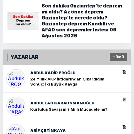
Son dakika Gaziantep’te deprem
mi oldu? Az önce deprem
Gaziantep’te nerede oldu?
Gaziantep deprem Kandilli ve
AFAD son depremler listesi 09
Ağustos 2026
YAZARLAR
TÜMÜ
ABDULKADIR EROĞLU
24 Yıllık AKP İktidarından Çıkardığım
Sonuç: İki Büyük Kavga
ABDULLAH KARAOSMANOĞLU
Kurtuluş Savaşı mı? Milli Mücadele mi?
ARIF ÇETİNKAYA