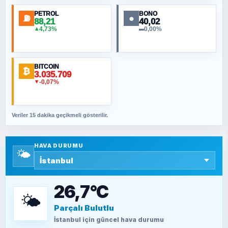
PETROL
BONO
⛽
●
88,21
40,02
NURETTIN BÖLÜK
4,73%
0,00%
▲
▬
Şura suresi 10. Ayet
BITCOIN
ORHAN KILIÇOĞLU
₿
3.035.709
Fahişeye beyinli bir müstevli alçağına
-0,07%
▼
cevabımdır
Veriler 15 dakika geçikmeli gösterilir.
SAVAŞ ŞAHİN
Yazara ait yazı bulunamadı
HAVA DURUMU
🌤️
SEYFULLAH ÇİÇEK
15 Temmuz’a giden yolun taşları nasıl
döşendi?
26,7°C
🌤️
Parçalı Bulutlu
TEOMAN ALPASLAN
Kütahya-Eskişehir Muharebeleri (10-24
İstanbul
için güncel hava durumu