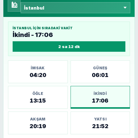
🕌
İSTANBUL
IÇIN SIRADAKI VAKIT
İkindi - 17:06
2 sa 12 dk
İMSAK
GÜNEŞ
04:20
06:01
ÖĞLE
İKINDI
13:15
17:06
AKŞAM
YATSI
20:19
21:52