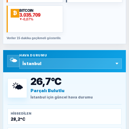
BITCOIN
ORHAN KILIÇOĞLU
₿
3.035.709
Fahişeye beyinli bir müstevli alçağına
-0,07%
▼
cevabımdır
Veriler 15 dakika geçikmeli gösterilir.
SAVAŞ ŞAHİN
Yazara ait yazı bulunamadı
HAVA DURUMU
🌤️
SEYFULLAH ÇİÇEK
15 Temmuz’a giden yolun taşları nasıl
döşendi?
26,7°C
🌤️
Parçalı Bulutlu
TEOMAN ALPASLAN
Kütahya-Eskişehir Muharebeleri (10-24
İstanbul
için güncel hava durumu
Temmuz 1921)
HISSEDILEN
28,2°C