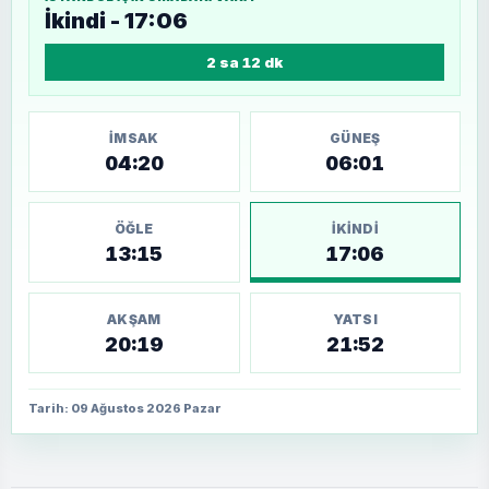
İkindi - 17:06
2 sa 12 dk
İMSAK
GÜNEŞ
04:20
06:01
ÖĞLE
İKINDI
13:15
17:06
AKŞAM
YATSI
20:19
21:52
Tarih: 09 Ağustos 2026 Pazar