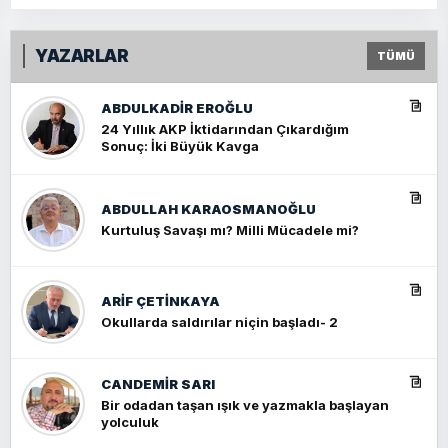
YAZARLAR
TÜMÜ
ABDULKADIR EROĞLU
24 Yıllık AKP İktidarından Çıkardığım
Sonuç: İki Büyük Kavga
ABDULLAH KARAOSMANOĞLU
Kurtuluş Savaşı mı? Milli Mücadele mi?
ARIF ÇETİNKAYA
Okullarda saldırılar niçin başladı- 2
CANDEMIR SARI
Bir odadan taşan ışık ve yazmakla başlayan
yolculuk