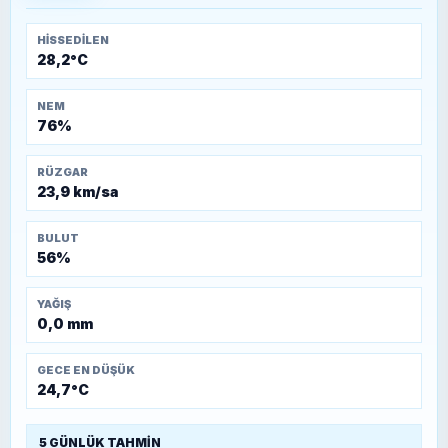
Temmuz 1921)
HISSEDILEN
28,2°C
NEM
76%
RÜZGAR
23,9 km/sa
BULUT
56%
YAĞIŞ
0,0 mm
GECE EN DÜŞÜK
24,7°C
5 GÜNLÜK TAHMIN