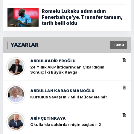
Romelu Lukaku adım adım
Fenerbahçe’ye. Transfer tamam,
tarih belli oldu
YAZARLAR
TÜMÜ
ABDULKADIR EROĞLU
24 Yıllık AKP İktidarından Çıkardığım
Sonuç: İki Büyük Kavga
ABDULLAH KARAOSMANOĞLU
Kurtuluş Savaşı mı? Milli Mücadele mi?
ARIF ÇETİNKAYA
Okullarda saldırılar niçin başladı- 2