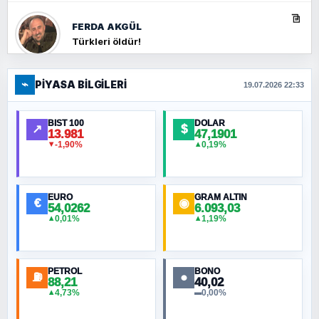
FERDA AKGÜL
Türkleri öldür!
⌁
PIYASA BILGILERI
FERHAT BÜYÜKKALKAN
19.07.2026 22:33
Ankara Zirvesi: NATO Toplantısı mı, Yeni
Ortadoğu Haritasının Provası mı?
BIST 100
DOLAR
↗
$
13.981
47,1901
-1,90%
0,19%
▼
▲
HÜSEYIN MÜMTAZ BAYAZITOĞLU
Hilâl Bıyık, Kara Kalpak
EURO
GRAM ALTIN
€
◉
54,0262
6.093,03
0,01%
1,19%
▲
▲
MURAT ÖZKAN
Toplumdaki Ur: Kesin İnançlılar
PETROL
BONO
⛽
●
88,21
40,02
NURETTIN BÖLÜK
4,73%
0,00%
▲
▬
Şura suresi 10. Ayet