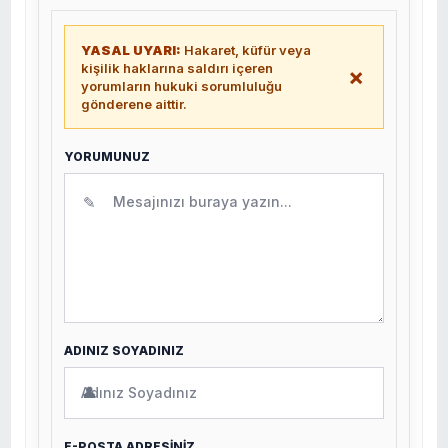
YASAL UYARI:
Hakaret, küfür veya
kişilik haklarına saldırı içeren
×
yorumların hukuki sorumluluğu
gönderene aittir.
YORUMUNUZ
✎
ADINIZ SOYADINIZ
👤
E-POSTA ADRESİNİZ