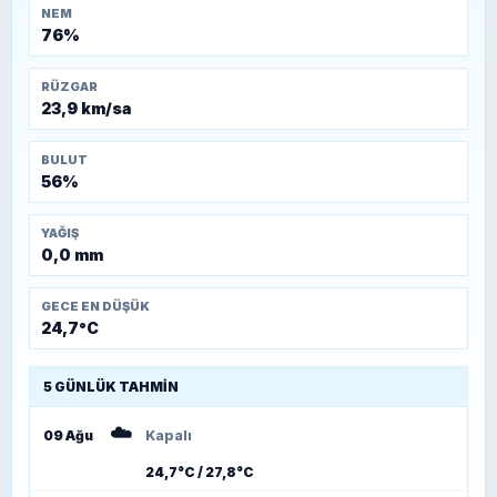
NEM
76%
RÜZGAR
23,9 km/sa
BULUT
56%
YAĞIŞ
0,0 mm
GECE EN DÜŞÜK
24,7°C
5 GÜNLÜK TAHMIN
☁️
09 Ağu
Kapalı
24,7°C / 27,8°C