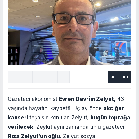
A-
A+
Gazeteci ekonomist
Evren Devrim Zelyut,
43
yaşında hayatını kaybetti. Üç ay önce
akciğer
kanseri
teşhisin konulan Zelyut,
bugün toprağa
verilecek.
Zeylut aynı zamanda ünlü gazeteci
Rıza Zelyut’un oğlu.
Zelyut sosyal