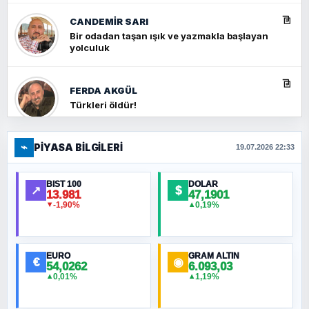
CANDEMIR SARI
Bir odadan taşan ışık ve yazmakla başlayan
yolculuk
FERDA AKGÜL
Türkleri öldür!
⌁
PIYASA BILGILERI
FERHAT BÜYÜKKALKAN
19.07.2026 22:33
Ankara Zirvesi: NATO Toplantısı mı, Yeni
Ortadoğu Haritasının Provası mı?
BIST 100
DOLAR
↗
$
13.981
47,1901
-1,90%
0,19%
▼
▲
HÜSEYIN MÜMTAZ BAYAZITOĞLU
Hilâl Bıyık, Kara Kalpak
EURO
GRAM ALTIN
€
◉
54,0262
6.093,03
0,01%
1,19%
▲
▲
MURAT ÖZKAN
Toplumdaki Ur: Kesin İnançlılar