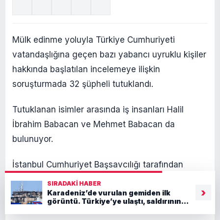
Mülk edinme yoluyla Türkiye Cumhuriyeti
vatandaşlığına geçen bazı yabancı uyruklu kişiler
hakkında başlatılan incelemeye ilişkin
soruşturmada 32 şüpheli tutuklandı.
Tutuklanan isimler arasında iş insanları Halil
İbrahim Babacan ve Mehmet Babacan da
bulunuyor.
İstanbul Cumhuriyet Başsavcılığı tarafından
yürütülen soruşturma kapsamında para
SIRADAKI HABER
›
Karadeniz’de vurulan gemiden ilk
karşılığında usulsüz vatandaşlık işlemi
görüntü. Türkiye’ye ulaştı, saldırının
gerçekleştiren şüphelilere operasyon yapılmıştı.
izleri ortaya çıktı