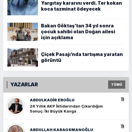
Yargıtay kararını verdi. Ter kokan
koca tazminat ödeyecek
Bakan Göktaş’tan 34 yıl sonra
çocuk sahibi olan Doğan ailesi
için açıklama
Çiçek Pasajı’nda tartışma yaratan
görüntü
YAZARLAR
TÜMÜ
ABDULKADIR EROĞLU
24 Yıllık AKP İktidarından Çıkardığım
Sonuç: İki Büyük Kavga
ABDULLAH KARAOSMANOĞLU