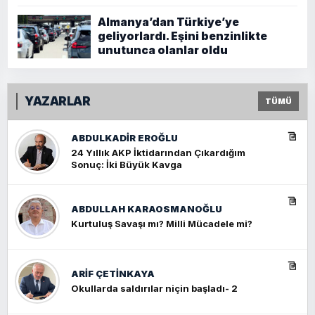
Almanya’dan Türkiye’ye
geliyorlardı. Eşini benzinlikte
unutunca olanlar oldu
YAZARLAR
TÜMÜ
ABDULKADIR EROĞLU
24 Yıllık AKP İktidarından Çıkardığım
Sonuç: İki Büyük Kavga
ABDULLAH KARAOSMANOĞLU
Kurtuluş Savaşı mı? Milli Mücadele mi?
ARIF ÇETİNKAYA
Okullarda saldırılar niçin başladı- 2