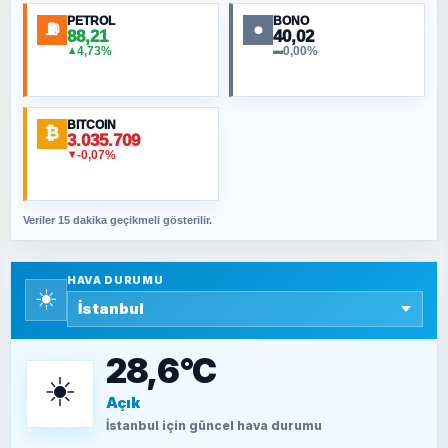
PETROL
BONO
⛽
●
88,21
40,02
NURETTIN BÖLÜK
4,73%
0,00%
▲
▬
Şura suresi 10. Ayet
BITCOIN
ORHAN KILIÇOĞLU
₿
3.035.709
Fahişeye beyinli bir müstevli alçağına
-0,07%
▼
cevabımdır
Veriler 15 dakika geçikmeli gösterilir.
SAVAŞ ŞAHİN
Yazara ait yazı bulunamadı
HAVA DURUMU
☀️
SEYFULLAH ÇİÇEK
15 Temmuz’a giden yolun taşları nasıl
döşendi?
28,6°C
☀️
Açık
TEOMAN ALPASLAN
Kütahya-Eskişehir Muharebeleri (10-24
İstanbul
için güncel hava durumu
Temmuz 1921)