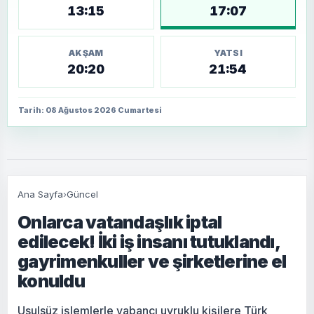
13:15
17:07
AKŞAM
YATSI
20:20
21:54
Tarih: 08 Ağustos 2026 Cumartesi
Ana Sayfa
›
Güncel
Onlarca vatandaşlık iptal
edilecek! İki iş insanı tutuklandı,
gayrimenkuller ve şirketlerine el
konuldu
Usulsüz işlemlerle yabancı uyruklu kişilere Türk