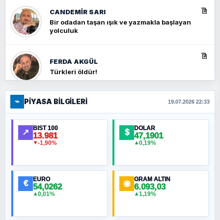
CANDEMIR SARI
Bir odadan taşan ışık ve yazmakla başlayan
yolculuk
FERDA AKGÜL
Türkleri öldür!
⌁
PIYASA BILGILERI
FERHAT BÜYÜKKALKAN
19.07.2026 22:33
Ankara Zirvesi: NATO Toplantısı mı, Yeni
Ortadoğu Haritasının Provası mı?
BIST 100
DOLAR
↗
$
13.981
47,1901
-1,90%
0,19%
▼
▲
HÜSEYIN MÜMTAZ BAYAZITOĞLU
Hilâl Bıyık, Kara Kalpak
EURO
GRAM ALTIN
€
◉
54,0262
6.093,03
0,01%
1,19%
▲
▲
MURAT ÖZKAN
Toplumdaki Ur: Kesin İnançlılar