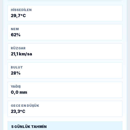
HISSEDILEN
29,7°C
NEM
62%
RÜZGAR
21,1 km/sa
BULUT
28%
YAĞIŞ
0,0 mm
GECE EN DÜŞÜK
23,3°C
5 GÜNLÜK TAHMIN