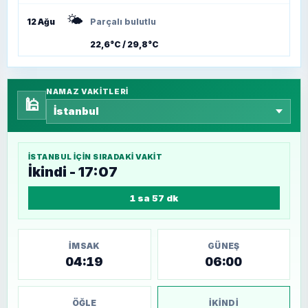
🌤️
12 Ağu
Parçalı bulutlu
22,6°C / 29,8°C
NAMAZ VAKITLERI
🕌
İSTANBUL
IÇIN SIRADAKI VAKIT
İkindi - 17:07
1 sa 57 dk
İMSAK
GÜNEŞ
04:19
06:00
ÖĞLE
İKINDI