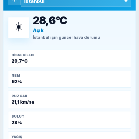
SEYFULLAH ÇİÇEK
15 Temmuz’a giden yolun taşları nasıl
döşendi?
28,6°C
☀️
Açık
TEOMAN ALPASLAN
Kütahya-Eskişehir Muharebeleri (10-24
İstanbul
için güncel hava durumu
Temmuz 1921)
HISSEDILEN
29,7°C
NEM
62%
RÜZGAR
21,1 km/sa
BULUT
28%
YAĞIŞ