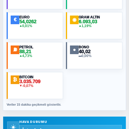
HÜSEYIN MÜMTAZ BAYAZITOĞLU
Hilâl Bıyık, Kara Kalpak
EURO
GRAM ALTIN
€
◉
54,0262
6.093,03
0,01%
1,19%
▲
▲
MURAT ÖZKAN
Toplumdaki Ur: Kesin İnançlılar
PETROL
BONO
⛽
●
88,21
40,02
NURETTIN BÖLÜK
4,73%
0,00%
▲
▬
Şura suresi 10. Ayet
BITCOIN
ORHAN KILIÇOĞLU
₿
3.035.709
Fahişeye beyinli bir müstevli alçağına
-0,07%
▼
cevabımdır
Veriler 15 dakika geçikmeli gösterilir.
SAVAŞ ŞAHİN
Yazara ait yazı bulunamadı
HAVA DURUMU
☀️