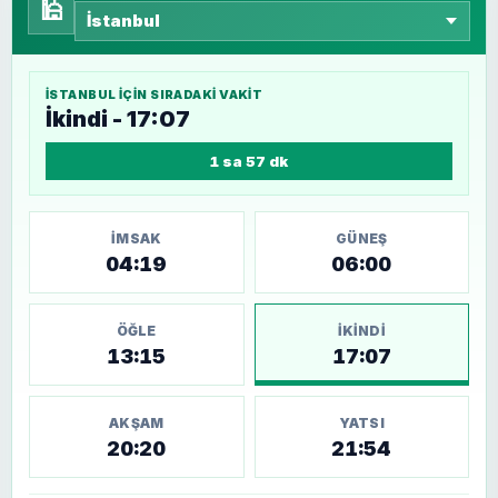
🕌
İSTANBUL
IÇIN SIRADAKI VAKIT
İkindi - 17:07
1 sa 57 dk
İMSAK
GÜNEŞ
04:19
06:00
ÖĞLE
İKINDI
13:15
17:07
AKŞAM
YATSI
20:20
21:54