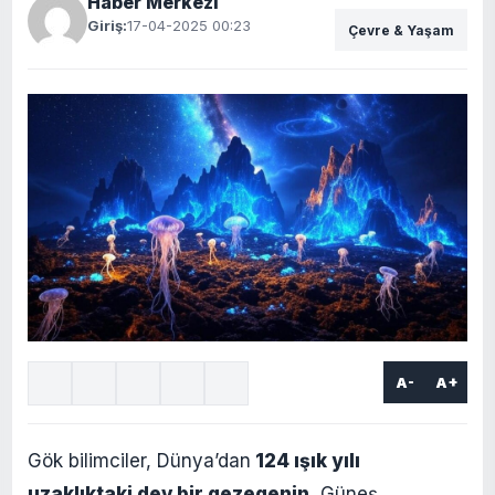
Haber Merkezi
Giriş:
17-04-2025 00:23
Çevre & Yaşam
A-
A+
Gök bilimciler, Dünya’dan
124 ışık yılı
uzaklıktaki dev bir gezegenin
, Güneş