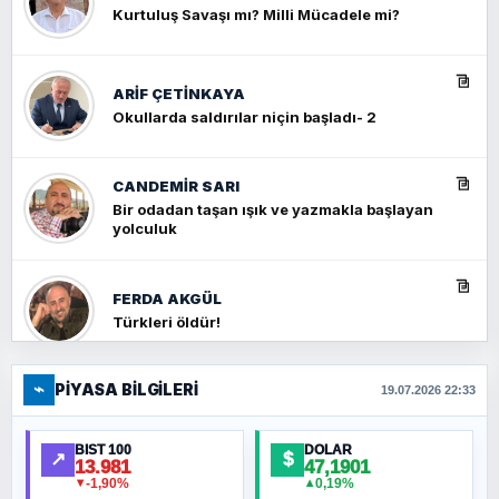
Kurtuluş Savaşı mı? Milli Mücadele mi?
ARIF ÇETİNKAYA
Okullarda saldırılar niçin başladı- 2
CANDEMIR SARI
Bir odadan taşan ışık ve yazmakla başlayan
yolculuk
FERDA AKGÜL
Türkleri öldür!
⌁
PIYASA BILGILERI
FERHAT BÜYÜKKALKAN
19.07.2026 22:33
Ankara Zirvesi: NATO Toplantısı mı, Yeni
Ortadoğu Haritasının Provası mı?
BIST 100
DOLAR
↗
$
13.981
47,1901
-1,90%
0,19%
▼
▲