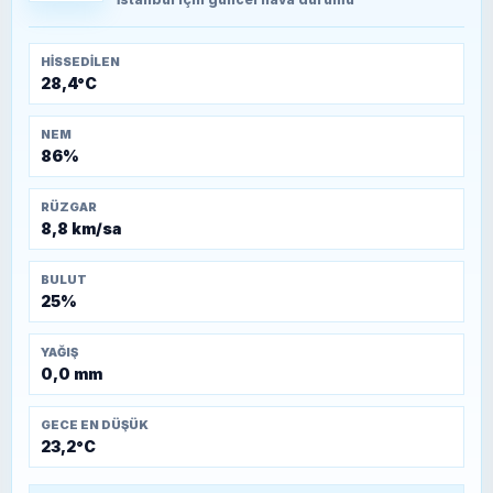
Temmuz 1921)
HISSEDILEN
28,4°C
NEM
86%
RÜZGAR
8,8 km/sa
BULUT
25%
YAĞIŞ
0,0 mm
GECE EN DÜŞÜK
23,2°C