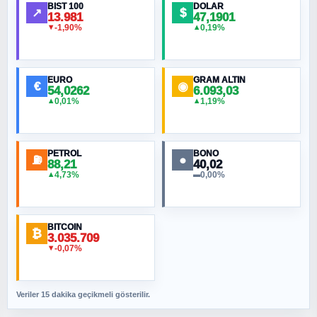
BIST 100
DOLAR
↗
$
13.981
47,1901
-1,90%
0,19%
▼
▲
HÜSEYIN MÜMTAZ BAYAZITOĞLU
Hilâl Bıyık, Kara Kalpak
EURO
GRAM ALTIN
€
◉
54,0262
6.093,03
0,01%
1,19%
▲
▲
MURAT ÖZKAN
Toplumdaki Ur: Kesin İnançlılar
PETROL
BONO
⛽
●
88,21
40,02
NURETTIN BÖLÜK
4,73%
0,00%
▲
▬
Şura suresi 10. Ayet
BITCOIN
ORHAN KILIÇOĞLU
₿
3.035.709
Fahişeye beyinli bir müstevli alçağına
-0,07%
▼
cevabımdır
Veriler 15 dakika geçikmeli gösterilir.
SAVAŞ ŞAHİN
Yazara ait yazı bulunamadı