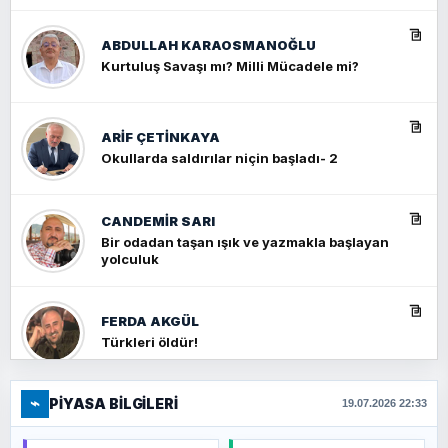
ABDULLAH KARAOSMANOĞLU
Kurtuluş Savaşı mı? Milli Mücadele mi?
ARIF ÇETİNKAYA
Okullarda saldırılar niçin başladı- 2
CANDEMIR SARI
Bir odadan taşan ışık ve yazmakla başlayan
yolculuk
FERDA AKGÜL
Türkleri öldür!
⌁
PIYASA BILGILERI
FERHAT BÜYÜKKALKAN
19.07.2026 22:33
Ankara Zirvesi: NATO Toplantısı mı, Yeni
Ortadoğu Haritasının Provası mı?