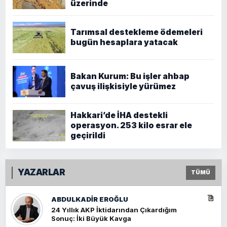
üzerinde
Tarımsal destekleme ödemeleri
bugün hesaplara yatacak
Bakan Kurum: Bu işler ahbap
çavuş ilişkisiyle yürümez
Hakkari’de İHA destekli
operasyon. 253 kilo esrar ele
geçirildi
YAZARLAR
TÜMÜ
ABDULKADIR EROĞLU
24 Yıllık AKP İktidarından Çıkardığım
Sonuç: İki Büyük Kavga