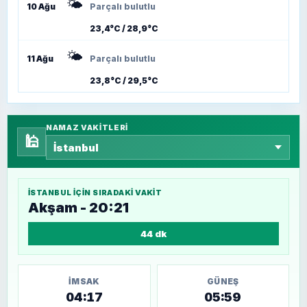
🌤️
10 Ağu
Parçalı bulutlu
23,4°C / 28,9°C
🌤️
11 Ağu
Parçalı bulutlu
23,8°C / 29,5°C
NAMAZ VAKITLERI
🕌
İSTANBUL
IÇIN SIRADAKI VAKIT
Akşam - 20:21
44 dk
İMSAK
GÜNEŞ
04:17
05:59