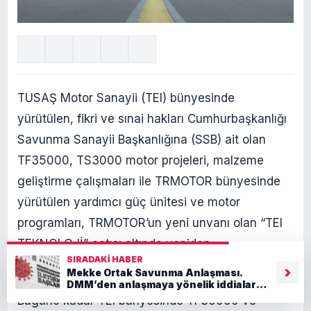
TUSAŞ Motor Sanayii (TEI) bünyesinde
yürütülen, fikri ve sınai hakları Cumhurbaşkanlığı
Savunma Sanayii Başkanlığına (SSB) ait olan
TF35000, TS3000 motor projeleri, malzeme
geliştirme çalışmaları ile TRMOTOR bünyesinde
yürütülen yardımcı güç ünitesi ve motor
programları, TRMOTOR’un yeni unvanı olan “TEI
TEKNOLOJİ” çatısı altında yeniden
SIRADAKI HABER
yapılandırılacak.
›
Mekke Ortak Savunma Anlaşması.
DMM’den anlaşmaya yönelik iddialara
yalanlama geldi
Bugüne kadar TEI bünyesinde TF35000 ve