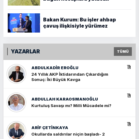
Bakan Kurum: Bu işler ahbap
çavuş ilişkisiyle yürümez
YAZARLAR
TÜMÜ
ABDULKADIR EROĞLU
24 Yıllık AKP İktidarından Çıkardığım
Sonuç: İki Büyük Kavga
ABDULLAH KARAOSMANOĞLU
Kurtuluş Savaşı mı? Milli Mücadele mi?
ARIF ÇETİNKAYA
Okullarda saldırılar niçin başladı- 2