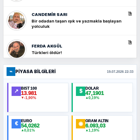
CANDEMIR SARI
Bir odadan taşan ışık ve yazmakla başlayan
yolculuk
FERDA AKGÜL
Türkleri öldür!
⌁
PIYASA BILGILERI
FERHAT BÜYÜKKALKAN
19.07.2026 22:33
Ankara Zirvesi: NATO Toplantısı mı, Yeni
Ortadoğu Haritasının Provası mı?
BIST 100
DOLAR
↗
$
13.981
47,1901
-1,90%
0,19%
▼
▲
HÜSEYIN MÜMTAZ BAYAZITOĞLU
Hilâl Bıyık, Kara Kalpak
EURO
GRAM ALTIN
€
◉
54,0262
6.093,03
0,01%
1,19%
▲
▲
MURAT ÖZKAN
Toplumdaki Ur: Kesin İnançlılar