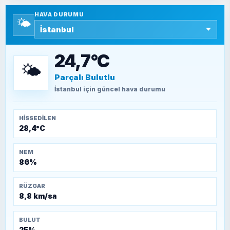
HAVA DURUMU
🌤️
SEYFULLAH ÇİÇEK
15 Temmuz’a giden yolun taşları nasıl
döşendi?
24,7°C
🌤️
Parçalı Bulutlu
TEOMAN ALPASLAN
Kütahya-Eskişehir Muharebeleri (10-24
İstanbul
için güncel hava durumu
Temmuz 1921)
HISSEDILEN
28,4°C
NEM
86%
RÜZGAR
8,8 km/sa
BULUT
25%