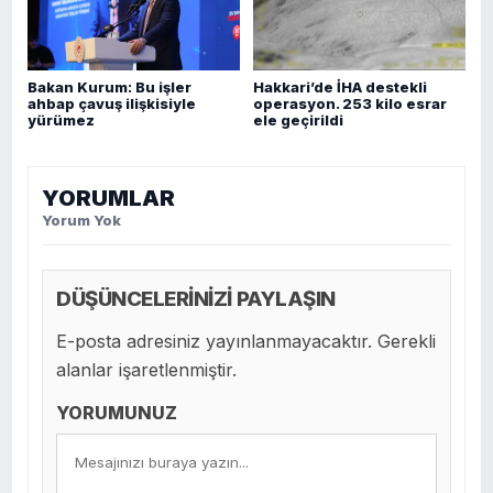
Bakan Kurum: Bu işler
Hakkari’de İHA destekli
ahbap çavuş ilişkisiyle
operasyon. 253 kilo esrar
yürümez
ele geçirildi
YORUMLAR
Yorum Yok
DÜŞÜNCELERİNİZİ PAYLAŞIN
E-posta adresiniz yayınlanmayacaktır. Gerekli
alanlar işaretlenmiştir.
YORUMUNUZ