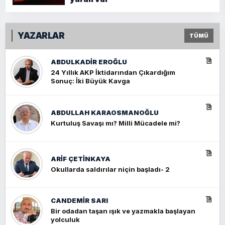
YAZARLAR
TÜMÜ
ABDULKADIR EROĞLU
24 Yıllık AKP İktidarından Çıkardığım
Sonuç: İki Büyük Kavga
ABDULLAH KARAOSMANOĞLU
Kurtuluş Savaşı mı? Milli Mücadele mi?
ARIF ÇETİNKAYA
Okullarda saldırılar niçin başladı- 2
CANDEMIR SARI
Bir odadan taşan ışık ve yazmakla başlayan
yolculuk