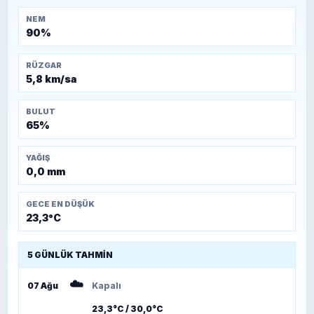
NEM
90%
RÜZGAR
5,8 km/sa
BULUT
65%
YAĞIŞ
0,0 mm
GECE EN DÜŞÜK
23,3°C
5 GÜNLÜK TAHMIN
☁️
07 Ağu
Kapalı
23,3°C / 30,0°C