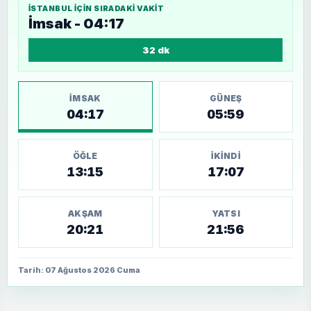
İSTANBUL
IÇIN SIRADAKI VAKIT
İmsak - 04:17
32 dk
İMSAK
GÜNEŞ
04:17
05:59
ÖĞLE
İKINDI
13:15
17:07
AKŞAM
YATSI
20:21
21:56
Tarih: 07 Ağustos 2026 Cuma