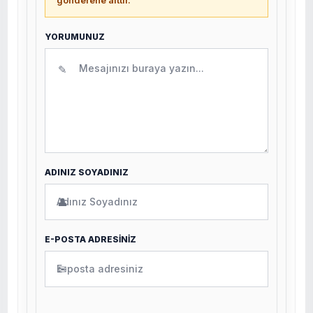
gönderene aittir.
YORUMUNUZ
✎
ADINIZ SOYADINIZ
👤
E-POSTA ADRESİNİZ
✉