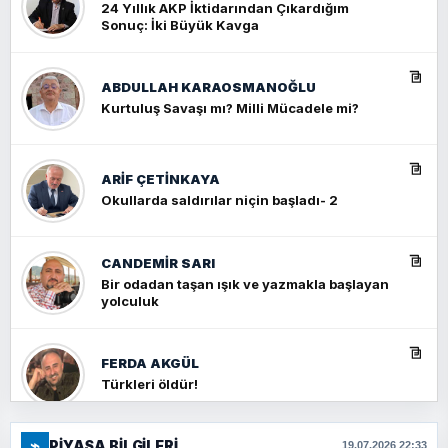
24 Yıllık AKP İktidarından Çıkardığım
Sonuç: İki Büyük Kavga
ABDULLAH KARAOSMANOĞLU
Kurtuluş Savaşı mı? Milli Mücadele mi?
ARIF ÇETİNKAYA
Okullarda saldırılar niçin başladı- 2
CANDEMIR SARI
Bir odadan taşan ışık ve yazmakla başlayan
yolculuk
FERDA AKGÜL
Türkleri öldür!
⌁
PIYASA BILGILERI
FERHAT BÜYÜKKALKAN
19.07.2026 22:33