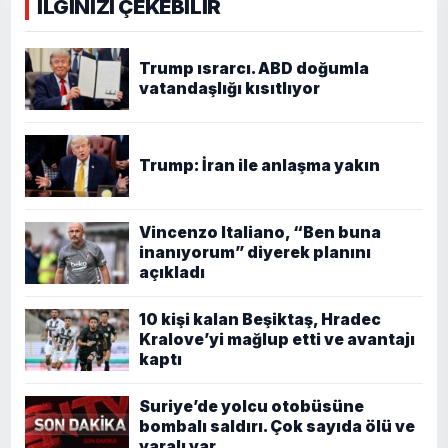
İLGİNİZİ ÇEKEBİLİR
Trump ısrarcı. ABD doğumla
vatandaşlığı kısıtlıyor
Trump: İran ile anlaşma yakın
Vincenzo Italiano, “Ben buna
inanıyorum” diyerek planını
açıkladı
10 kişi kalan Beşiktaş, Hradec
Kralove’yi mağlup etti ve avantajı
kaptı
Suriye’de yolcu otobüsüne
bombalı saldırı. Çok sayıda ölü ve
yaralı var