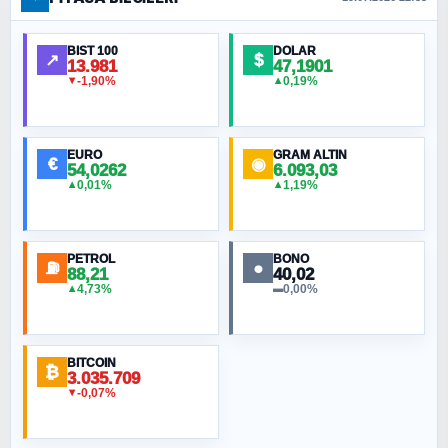
Ankara Zirvesi: NATO Toplantısı mı, Yeni
Ortadoğu Haritasının Provası mı?
BIST 100
DOLAR
↗
$
13.981
47,1901
-1,90%
0,19%
▼
▲
HÜSEYIN MÜMTAZ BAYAZITOĞLU
Hilâl Bıyık, Kara Kalpak
EURO
GRAM ALTIN
€
◉
54,0262
6.093,03
0,01%
1,19%
▲
▲
MURAT ÖZKAN
Toplumdaki Ur: Kesin İnançlılar
PETROL
BONO
⛽
●
88,21
40,02
NURETTIN BÖLÜK
4,73%
0,00%
▲
▬
Şura suresi 10. Ayet
BITCOIN
ORHAN KILIÇOĞLU
₿
3.035.709
Fahişeye beyinli bir müstevli alçağına
-0,07%
▼
cevabımdır