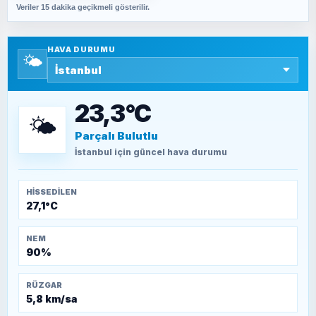
Veriler 15 dakika geçikmeli gösterilir.
SAVAŞ ŞAHİN
Yazara ait yazı bulunamadı
HAVA DURUMU
🌤️
SEYFULLAH ÇİÇEK
15 Temmuz’a giden yolun taşları nasıl
döşendi?
23,3°C
🌤️
Parçalı Bulutlu
TEOMAN ALPASLAN
Kütahya-Eskişehir Muharebeleri (10-24
İstanbul
için güncel hava durumu
Temmuz 1921)
HISSEDILEN
27,1°C
NEM
90%
RÜZGAR
5,8 km/sa