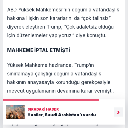
ABD Yüksek Mahkemesi’nin doğumla vatandaşlık
hakkına ilişkin son kararlarını da “çok talihsiz”
diyerek eleştiren Trump, “Çok adaletsiz olduğu
için düzenlemeler yapıyoruz.” diye konuştu.
MAHKEME İPTAL ETMİŞTİ
Yüksek Mahkeme haziranda, Trump’ın
sınırlamaya çalıştığı doğumla vatandaşlık
hakkının anayasayla korunduğu gerekçesiyle
mevcut uygulamanın devamına karar vermişti.
Trump’ın ikinci başkanlık döneminin ilk gününde
SIRADAKI HABER
›
yayımladığı başkanlık kararnamesi, ülkeye yasa
Husiler, Suudi Arabistan’ı vurdu
dışı yollarla giren veya geçici vizelerle yasal