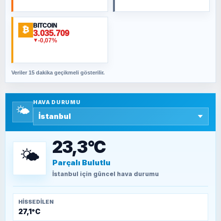
BITCOIN
ORHAN KILIÇOĞLU
₿
3.035.709
Fahişeye beyinli bir müstevli alçağına
-0,07%
▼
cevabımdır
Veriler 15 dakika geçikmeli gösterilir.
SAVAŞ ŞAHİN
Yazara ait yazı bulunamadı
HAVA DURUMU
🌤️
SEYFULLAH ÇİÇEK
15 Temmuz’a giden yolun taşları nasıl
döşendi?
23,3°C
🌤️
Parçalı Bulutlu
TEOMAN ALPASLAN
Kütahya-Eskişehir Muharebeleri (10-24
İstanbul
için güncel hava durumu
Temmuz 1921)
HISSEDILEN
27,1°C