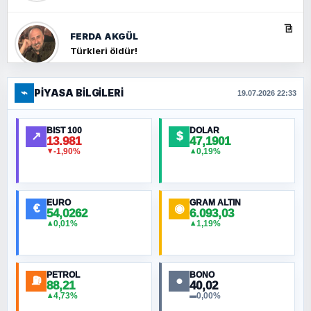
FERDA AKGÜL
Türkleri öldür!
⌁
PIYASA BILGILERI
FERHAT BÜYÜKKALKAN
19.07.2026 22:33
Ankara Zirvesi: NATO Toplantısı mı, Yeni
Ortadoğu Haritasının Provası mı?
BIST 100
DOLAR
↗
$
13.981
47,1901
-1,90%
0,19%
▼
▲
HÜSEYIN MÜMTAZ BAYAZITOĞLU
Hilâl Bıyık, Kara Kalpak
EURO
GRAM ALTIN
€
◉
54,0262
6.093,03
0,01%
1,19%
▲
▲
MURAT ÖZKAN
Toplumdaki Ur: Kesin İnançlılar
PETROL
BONO
⛽
●
88,21
40,02
NURETTIN BÖLÜK
4,73%
0,00%
▲
▬
Şura suresi 10. Ayet