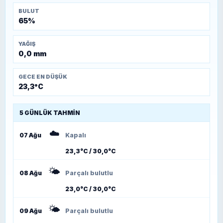
BULUT
65%
YAĞIŞ
0,0 mm
GECE EN DÜŞÜK
23,3°C
5 GÜNLÜK TAHMIN
☁️
07 Ağu
Kapalı
23,3°C / 30,0°C
🌤️
08 Ağu
Parçalı bulutlu
23,0°C / 30,0°C
🌤️
09 Ağu
Parçalı bulutlu