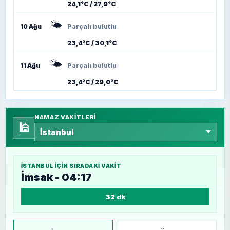
24,1°C / 27,9°C
🌤️
10 Ağu
Parçalı bulutlu
23,4°C / 30,1°C
🌤️
11 Ağu
Parçalı bulutlu
23,4°C / 29,0°C
NAMAZ VAKITLERI
🕌
İSTANBUL
IÇIN SIRADAKI VAKIT
İmsak - 04:17
32 dk