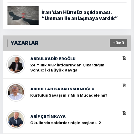
İran’dan Hürmüz açıklaması.
“Umman ile anlaşmaya vardık”
YAZARLAR
TÜMÜ
ABDULKADIR EROĞLU
24 Yıllık AKP İktidarından Çıkardığım
Sonuç: İki Büyük Kavga
ABDULLAH KARAOSMANOĞLU
Kurtuluş Savaşı mı? Milli Mücadele mi?
ARIF ÇETİNKAYA
Okullarda saldırılar niçin başladı- 2