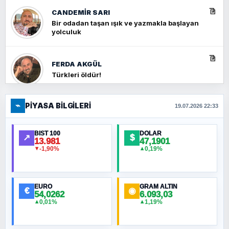
CANDEMIR SARI
Bir odadan taşan ışık ve yazmakla başlayan
yolculuk
FERDA AKGÜL
Türkleri öldür!
⌁
PIYASA BILGILERI
FERHAT BÜYÜKKALKAN
19.07.2026 22:33
Ankara Zirvesi: NATO Toplantısı mı, Yeni
Ortadoğu Haritasının Provası mı?
BIST 100
DOLAR
↗
$
13.981
47,1901
-1,90%
0,19%
▼
▲
HÜSEYIN MÜMTAZ BAYAZITOĞLU
Hilâl Bıyık, Kara Kalpak
EURO
GRAM ALTIN
€
◉
54,0262
6.093,03
0,01%
1,19%
▲
▲
MURAT ÖZKAN
Toplumdaki Ur: Kesin İnançlılar