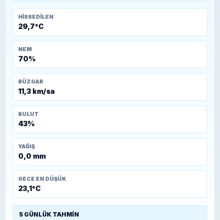
HISSEDILEN
29,7°C
NEM
70%
RÜZGAR
11,3 km/sa
BULUT
43%
YAĞIŞ
0,0 mm
GECE EN DÜŞÜK
23,1°C
5 GÜNLÜK TAHMIN