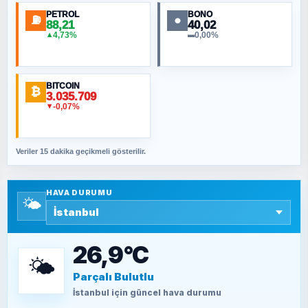
PETROL
BONO
⛽
●
88,21
40,02
NURETTIN BÖLÜK
4,73%
0,00%
▲
▬
Şura suresi 10. Ayet
BITCOIN
ORHAN KILIÇOĞLU
₿
3.035.709
Fahişeye beyinli bir müstevli alçağına
-0,07%
▼
cevabımdır
Veriler 15 dakika geçikmeli gösterilir.
SAVAŞ ŞAHİN
Yazara ait yazı bulunamadı
HAVA DURUMU
🌤️
SEYFULLAH ÇİÇEK
15 Temmuz’a giden yolun taşları nasıl
döşendi?
26,9°C
🌤️
Parçalı Bulutlu
TEOMAN ALPASLAN
Kütahya-Eskişehir Muharebeleri (10-24
İstanbul
için güncel hava durumu
Temmuz 1921)