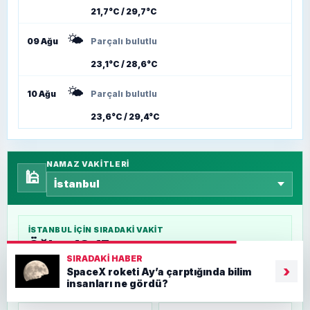
21,7°C / 29,7°C
🌤️
09 Ağu
Parçalı bulutlu
23,1°C / 28,6°C
🌤️
10 Ağu
Parçalı bulutlu
23,6°C / 29,4°C
NAMAZ VAKITLERI
🕌
İSTANBUL
IÇIN SIRADAKI VAKIT
Öğle - 13:15
SIRADAKI HABER
›
5 sa 20 dk
SpaceX roketi Ay’a çarptığında bilim
insanları ne gördü?