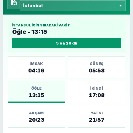
🕌
İSTANBUL
IÇIN SIRADAKI VAKIT
Öğle - 13:15
5 sa 20 dk
İMSAK
GÜNEŞ
04:16
05:58
ÖĞLE
İKINDI
13:15
17:08
AKŞAM
YATSI
20:23
21:57