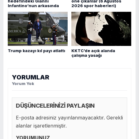
hedefindeki Gianni
öne çıkanlar (6 Ağustos
Infantino’nun arkasında
2026 spor haberleri)
Trump kazayı kıl payı atlattı
KKTC’de açık alanda
çalışma yasağı
YORUMLAR
Yorum Yok
DÜŞÜNCELERİNİZİ PAYLAŞIN
E-posta adresiniz yayınlanmayacaktır. Gerekli
alanlar işaretlenmiştir.
YORUMUNUZ