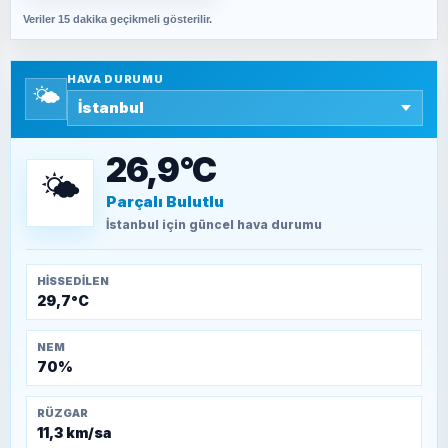
Veriler 15 dakika geçikmeli gösterilir.
SAVAŞ ŞAHİN
Yazara ait yazı bulunamadı
HAVA DURUMU
🌤️
SEYFULLAH ÇİÇEK
15 Temmuz’a giden yolun taşları nasıl
döşendi?
26,9°C
🌤️
Parçalı Bulutlu
TEOMAN ALPASLAN
Kütahya-Eskişehir Muharebeleri (10-24
İstanbul
için güncel hava durumu
Temmuz 1921)
HISSEDILEN
29,7°C
NEM
70%
RÜZGAR
11,3 km/sa