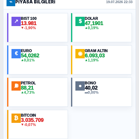
⌁
PIYASA BILGILERI
FERHAT BÜYÜKKALKAN
19.07.2026 22:33
Ankara Zirvesi: NATO Toplantısı mı, Yeni
Ortadoğu Haritasının Provası mı?
BIST 100
DOLAR
↗
$
13.981
47,1901
-1,90%
0,19%
▼
▲
HÜSEYIN MÜMTAZ BAYAZITOĞLU
Hilâl Bıyık, Kara Kalpak
EURO
GRAM ALTIN
€
◉
54,0262
6.093,03
0,01%
1,19%
▲
▲
MURAT ÖZKAN
Toplumdaki Ur: Kesin İnançlılar
PETROL
BONO
⛽
●
88,21
40,02
NURETTIN BÖLÜK
4,73%
0,00%
▲
▬
Şura suresi 10. Ayet
BITCOIN
ORHAN KILIÇOĞLU
₿
3.035.709
Fahişeye beyinli bir müstevli alçağına
-0,07%
▼
cevabımdır