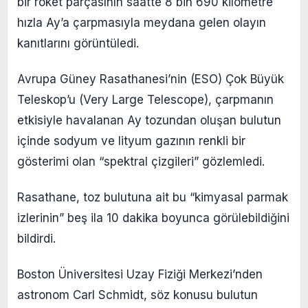
bir roket parçasının saatte 8 bin 690 kilometre
hızla Ay’a çarpmasıyla meydana gelen olayın
kanıtlarını görüntüledi.
Avrupa Güney Rasathanesi’nin (ESO) Çok Büyük
Teleskop’u (Very Large Telescope), çarpmanın
etkisiyle havalanan Ay tozundan oluşan bulutun
içinde sodyum ve lityum gazının renkli bir
gösterimi olan “spektral çizgileri” gözlemledi.
Rasathane, toz bulutuna ait bu “kimyasal parmak
izlerinin” beş ila 10 dakika boyunca görülebildiğini
bildirdi.
Boston Üniversitesi Uzay Fiziği Merkezi’nden
astronom Carl Schmidt, söz konusu bulutun