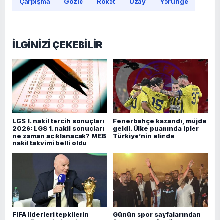
Çarpışma
Gözle
Roket
Uzay
Yörünge
İLGİNİZİ ÇEKEBİLİR
LGS 1. nakil tercih sonuçları
Fenerbahçe kazandı, müjde
2026: LGS 1. nakil sonuçları
geldi. Ülke puanında ipler
ne zaman açıklanacak? MEB
Türkiye’nin elinde
nakil takvimi belli oldu
FIFA liderleri tepkilerin
Günün spor sayfalarından