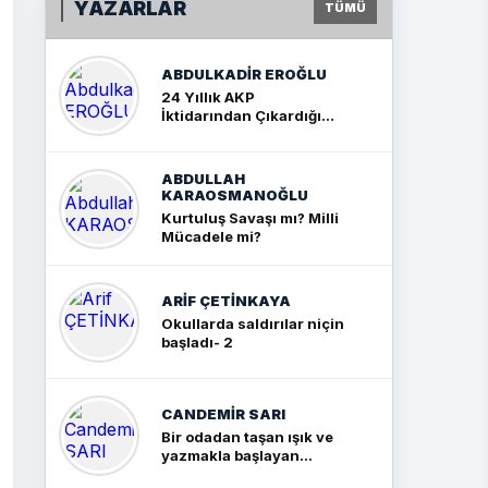
YAZARLAR
TÜMÜ
ABDULKADIR EROĞLU
24 Yıllık AKP
İktidarından Çıkardığım
Sonuç: İki Büyük Kavga
ABDULLAH
KARAOSMANOĞLU
Kurtuluş Savaşı mı? Milli
Mücadele mi?
ARIF ÇETİNKAYA
Okullarda saldırılar niçin
başladı- 2
CANDEMIR SARI
Bir odadan taşan ışık ve
yazmakla başlayan
yolculuk