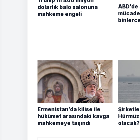
Trump’ın 400 milyon
ABD’de 
dolarlık balo salonuna
mücadel
mahkeme engeli
binlerce
Ermenistan’da kilise ile
Şirketle
hükümet arasındaki kavga
Hürmüz 
mahkemeye taşındı
olacak?