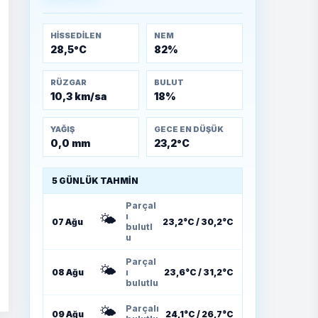
Muharebeleri (10-24
Temmuz 1921)
HISSEDILEN
NEM
28,5°C
82%
RÜZGAR
BULUT
10,3 km/sa
18%
YAĞIŞ
GECE EN DÜŞÜK
0,0 mm
23,2°C
5 GÜNLÜK TAHMIN
Parçal
🌤️
ı
07 Ağu
23,2°C / 30,2°C
bulutl
u
Parçal
🌤️
08 Ağu
ı
23,6°C / 31,2°C
bulutlu
🌤️
Parçalı
09 Ağu
24,1°C / 26,7°C