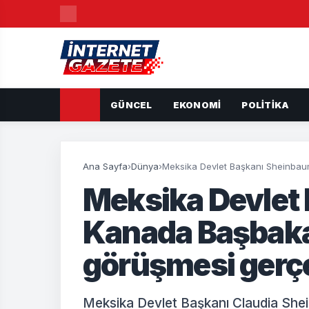
GÜNCEL
EKONOMI
POLITIKA
Ana Sayfa
›
Dünya
›
Meksika Devlet Başkanı Sheinbaum
Meksika Devlet
Kanada Başbakan
görüşmesi gerçe
Meksika Devlet Başkanı Claudia She