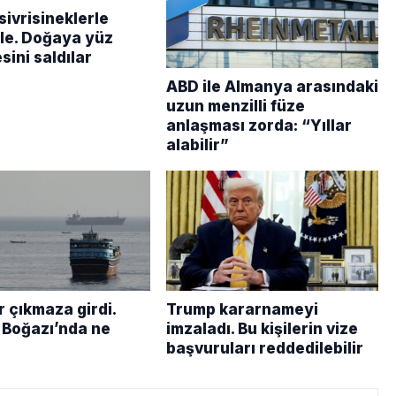
sivrisineklerle
e. Doğaya yüz
sini saldılar
ABD ile Almanya arasındaki
uzun menzilli füze
anlaşması zorda: “Yıllar
alabilir”
r çıkmaza girdi.
Trump kararnameyi
Boğazı’nda ne
imzaladı. Bu kişilerin vize
başvuruları reddedilebilir