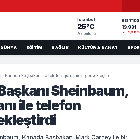
İstanbul
BIST100
25°C
13.981
▼ -1,90
Az bulutlu
DÜNYA
EĞITIM
SAĞLIK
KÜLTÜR & SANAT
SPOR
, Kanada Başbakanı ile telefon görüşmesi gerçekleştirdi
 Başkanı Sheinbaum,
ı ile telefon
kleştirdi
inbaum, Kanada Başbakanı Mark Carney ile bir