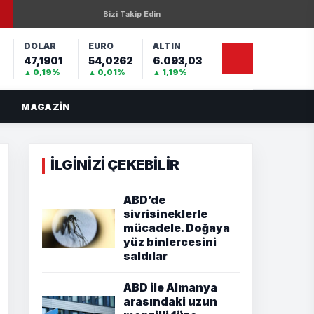
Bizi Takip Edin
DOLAR
EURO
ALTIN
47,1901
54,0262
6.093,03
%
▲ 0,19%
▲ 0,01%
▲ 1,19%
MAGAZIN
İLGİNİZİ ÇEKEBİLİR
ABD’de
sivrisineklerle
mücadele. Doğaya
yüz binlercesini
saldılar
ABD ile Almanya
arasındaki uzun