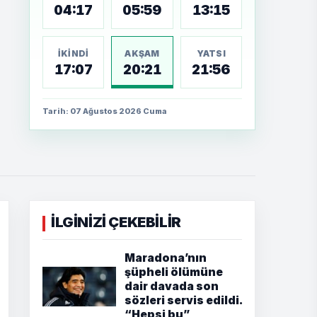
04:17
05:59
13:15
İKINDI
AKŞAM
YATSI
17:07
20:21
21:56
Tarih: 07 Ağustos 2026 Cuma
İLGİNİZİ ÇEKEBİLİR
Maradona’nın
şüpheli ölümüne
dair davada son
sözleri servis edildi.
“Hepsi bu”