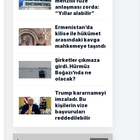
menzilli füze
anlaşması zorda:
“Yıllar alabilir”
Ermenistan’da
kilise ile hükümet
arasındaki kavga
mahkemeye taşındı
Şirketler çıkmaza
girdi. Hürmüz
Boğazı’nda ne
olacak?
Trump kararnameyi
imzaladı. Bu
kişilerin vize
başvuruları
reddedilebilir