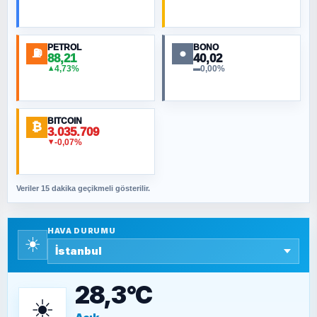
Toplumdaki Ur: Kesin İnançlılar
PETROL
BONO
⛽
●
88,21
40,02
NURETTIN BÖLÜK
4,73%
0,00%
▲
▬
Şura suresi 10. Ayet
BITCOIN
ORHAN KILIÇOĞLU
₿
3.035.709
Fahişeye beyinli bir müstevli alçağına
-0,07%
▼
cevabımdır
Veriler 15 dakika geçikmeli gösterilir.
SAVAŞ ŞAHİN
Yazara ait yazı bulunamadı
HAVA DURUMU
☀️
SEYFULLAH ÇİÇEK
15 Temmuz’a giden yolun taşları nasıl
döşendi?
28,3°C
☀️