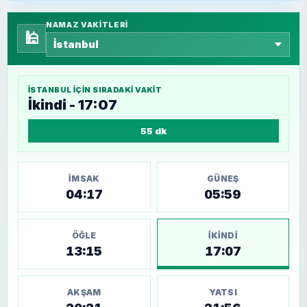
NAMAZ VAKITLERI
🕌
İSTANBUL
IÇIN SIRADAKI VAKIT
İkindi - 17:07
55 dk
İMSAK
GÜNEŞ
04:17
05:59
ÖĞLE
İKINDI
13:15
17:07
AKŞAM
YATSI