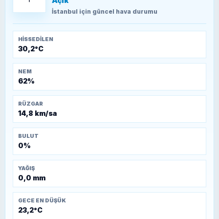
Açık
TEOMAN ALPASLAN
Kütahya-Eskişehir Muharebeleri (10-24
İstanbul
için güncel hava durumu
Temmuz 1921)
HISSEDILEN
30,2°C
NEM
62%
RÜZGAR
14,8 km/sa
BULUT
0%
YAĞIŞ
0,0 mm
GECE EN DÜŞÜK
23,2°C