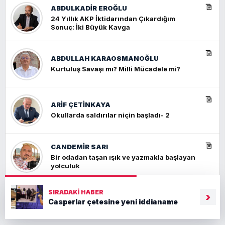
ABDULKADIR EROĞLU
24 Yıllık AKP İktidarından Çıkardığım
Sonuç: İki Büyük Kavga
ABDULLAH KARAOSMANOĞLU
Kurtuluş Savaşı mı? Milli Mücadele mi?
ARIF ÇETİNKAYA
Okullarda saldırılar niçin başladı- 2
CANDEMIR SARI
Bir odadan taşan ışık ve yazmakla başlayan
yolculuk
SIRADAKI HABER
›
FERDA AKGÜL
Casperlar çetesine yeni iddianame
Türkleri öldür!