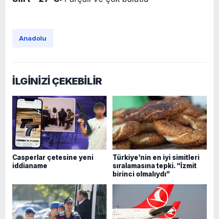
Anadolu
İLGİNİZİ ÇEKEBİLİR
Casperlar çetesine yeni
Türkiye’nin en iyi simitleri
iddianame
sıralamasına tepki. “İzmit
birinci olmalıydı”