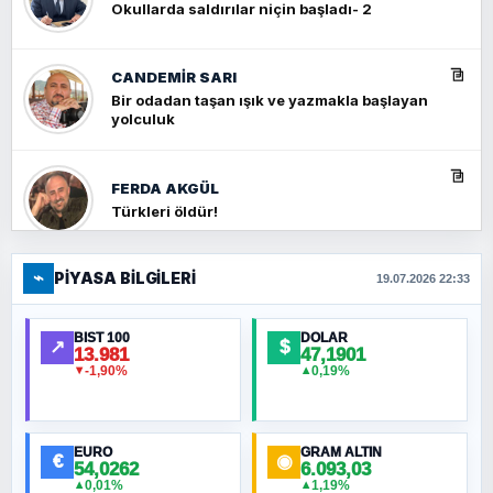
Okullarda saldırılar niçin başladı- 2
CANDEMIR SARI
Bir odadan taşan ışık ve yazmakla başlayan
yolculuk
FERDA AKGÜL
Türkleri öldür!
⌁
PIYASA BILGILERI
FERHAT BÜYÜKKALKAN
19.07.2026 22:33
Ankara Zirvesi: NATO Toplantısı mı, Yeni
Ortadoğu Haritasının Provası mı?
BIST 100
DOLAR
↗
$
13.981
47,1901
-1,90%
0,19%
▼
▲
HÜSEYIN MÜMTAZ BAYAZITOĞLU
Hilâl Bıyık, Kara Kalpak
EURO
GRAM ALTIN
€
◉
54,0262
6.093,03
0,01%
1,19%
▲
▲
MURAT ÖZKAN