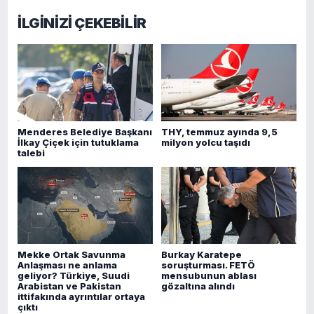
İLGİNİZİ ÇEKEBİLİR
Menderes Belediye Başkanı
THY, temmuz ayında 9,5
İlkay Çiçek için tutuklama
milyon yolcu taşıdı
talebi
Mekke Ortak Savunma
Burkay Karatepe
Anlaşması ne anlama
soruşturması. FETÖ
geliyor? Türkiye, Suudi
mensubunun ablası
Arabistan ve Pakistan
gözaltına alındı
ittifakında ayrıntılar ortaya
çıktı