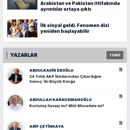
Arabistan ve Pakistan ittifakında
ayrıntılar ortaya çıktı
İlk sinyal geldi. Fenomen dizi
yeniden başlayabilir
YAZARLAR
TÜMÜ
ABDULKADIR EROĞLU
24 Yıllık AKP İktidarından Çıkardığım
Sonuç: İki Büyük Kavga
ABDULLAH KARAOSMANOĞLU
Kurtuluş Savaşı mı? Milli Mücadele mi?
ARIF ÇETİNKAYA