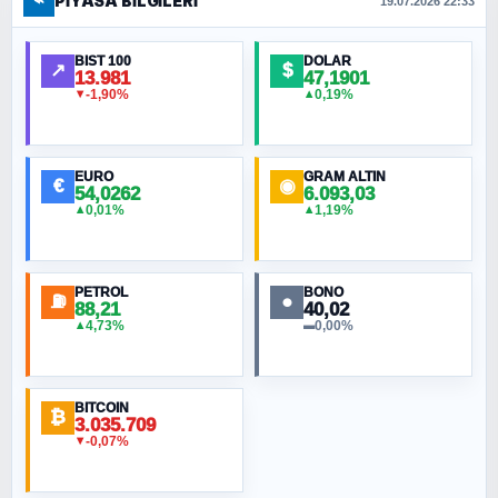
⌁
PIYASA BILGILERI
FERHAT BÜYÜKKALKAN
19.07.2026 22:33
Ankara Zirvesi: NATO Toplantısı mı, Yeni
Ortadoğu Haritasının Provası mı?
BIST 100
DOLAR
↗
$
13.981
47,1901
-1,90%
0,19%
▼
▲
HÜSEYIN MÜMTAZ BAYAZITOĞLU
Hilâl Bıyık, Kara Kalpak
EURO
GRAM ALTIN
€
◉
54,0262
6.093,03
0,01%
1,19%
▲
▲
MURAT ÖZKAN
Toplumdaki Ur: Kesin İnançlılar
PETROL
BONO
⛽
●
88,21
40,02
NURETTIN BÖLÜK
4,73%
0,00%
▲
▬
Şura suresi 10. Ayet
BITCOIN
ORHAN KILIÇOĞLU
₿
3.035.709
Fahişeye beyinli bir müstevli alçağına
-0,07%
▼
cevabımdır