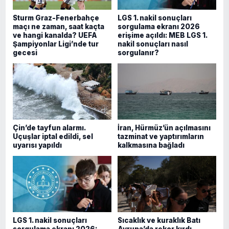
Sturm Graz-Fenerbahçe
LGS 1. nakil sonuçları
maçı ne zaman, saat kaçta
sorgulama ekranı 2026
ve hangi kanalda? UEFA
erişime açıldı: MEB LGS 1.
Şampiyonlar Ligi’nde tur
nakil sonuçları nasıl
gecesi
sorgulanır?
Çin’de tayfun alarmı.
İran, Hürmüz’ün açılmasını
Uçuşlar iptal edildi, sel
tazminat ve yaptırımların
uyarısı yapıldı
kalkmasına bağladı
LGS 1. nakil sonuçları
Sıcaklık ve kuraklık Batı
sorgulama ekranı 2026:
Avrupa’da rekor kırdı