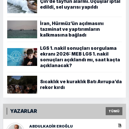
Çin’de tayfun alarmı. Uçuşlar iptal
edildi, sel uyarısı yapıldı
İran, Hürmüz’ün açılmasını
tazminat ve yaptırımların
kalkmasına bağladı
LGS 1. nakil sonuçları sorgulama
ekranı 2026: MEB LGS 1. nakil
sonuçları açıklandı mı, saat kaçta
açıklanacak?
Sıcaklık ve kuraklık Batı Avrupa’da
rekor kırdı
YAZARLAR
TÜMÜ
ABDULKADIR EROĞLU