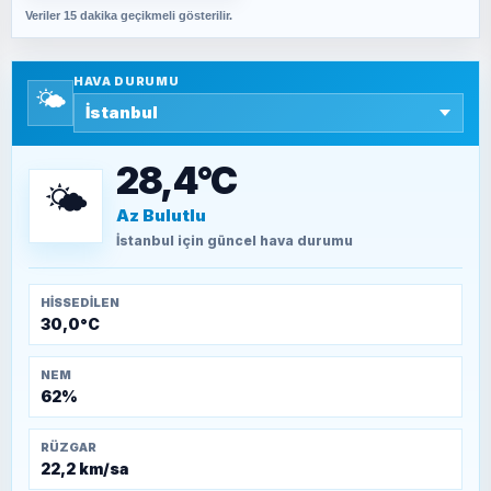
Veriler 15 dakika geçikmeli gösterilir.
SAVAŞ ŞAHİN
Yazara ait yazı bulunamadı
HAVA DURUMU
🌤️
SEYFULLAH ÇİÇEK
15 Temmuz’a giden yolun taşları nasıl
döşendi?
28,4°C
🌤️
Az Bulutlu
TEOMAN ALPASLAN
Kütahya-Eskişehir Muharebeleri (10-24
İstanbul
için güncel hava durumu
Temmuz 1921)
HISSEDILEN
30,0°C
NEM
62%
RÜZGAR
22,2 km/sa