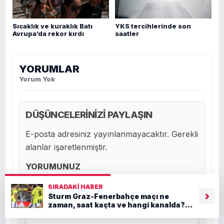
Sıcaklık ve kuraklık Batı
YKS tercihlerinde son
Avrupa’da rekor kırdı
saatler
YORUMLAR
Yorum Yok
DÜŞÜNCELERİNİZİ PAYLAŞIN
E-posta adresiniz yayınlanmayacaktır. Gerekli
alanlar işaretlenmiştir.
YORUMUNUZ
SIRADAKI HABER
›
Sturm Graz-Fenerbahçe maçı ne
zaman, saat kaçta ve hangi kanalda?
UEFA Şampiyonlar Ligi’nde tur gecesi