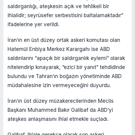
saldırganlığı, ateşkesin açık ve tehlikeli bir
ihlalidir; seyrüsefer serbestisini baltalamaktadır”
ifadelerine yer verildi.
İran’ın en üst düzey ortak askeri komutası olan
Hatemül Enbiya Merkez Karargahı ise ABD
saldırılarını “apaçık bir saldırganlık eylemi” olarak
nitelendirip kınayarak, “ezici bir yanıt” tehdidinde
bulundu ve Tahran’ın boğazın yönetiminde ABD
müdahalesine izin vermeyeceğini duyurdu.
İran’ın üst düzey müzakerecilerinden Meclis
Başkanı Muhammed Bakır Galibaf da ABD’yi
ateşkes anlaşmasını ihlal etmekle suçladı.
Galibaf, ihlale gerekçe olarak son askeri