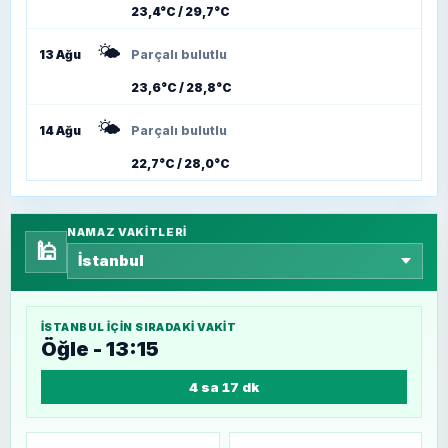
23,4°C / 29,7°C
🌤️
13 Ağu
Parçalı bulutlu
23,6°C / 28,8°C
🌤️
14 Ağu
Parçalı bulutlu
22,7°C / 28,0°C
NAMAZ VAKITLERI
🕌
İSTANBUL
IÇIN SIRADAKI VAKIT
Öğle - 13:15
4 sa 17 dk