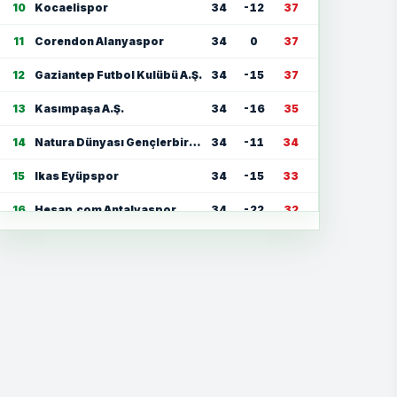
10
Kocaelispor
34
-12
37
11
Corendon Alanyaspor
34
0
37
12
Gaziantep Futbol Kulübü A.Ş.
34
-15
37
13
Kasımpaşa A.Ş.
34
-16
35
14
Natura Dünyası Gençlerbirliği
34
-11
34
15
Ikas Eyüpspor
34
-15
33
16
Hesap.com Antalyaspor
34
-22
32
17
Zecorner Kayserispor
34
-35
30
18
Mısırlı.com.tr Fatih Karagümrük
34
-23
30