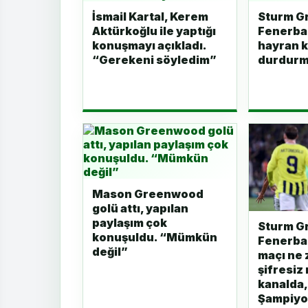
İsmail Kartal, Kerem
Sturm Gr
Aktürkoğlu ile yaptığı
Fenerbah
konuşmayı açıkladı.
hayran k
“Gerekeni söyledim”
durdurm
Mason Greenwood
golü attı, yapılan
paylaşım çok
Sturm G
konuşuldu. “Mümkün
Fenerba
değil”
maçı ne
şifresiz 
kanalda,
Şampiyon