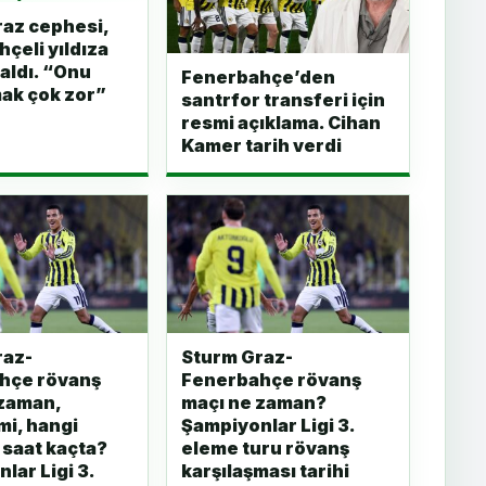
az cephesi,
çeli yıldıza
aldı. “Onu
Fenerbahçe’den
ak çok zor”
santrfor transferi için
resmi açıklama. Cihan
Kamer tarih verdi
raz-
Sturm Graz-
hçe rövanş
Fenerbahçe rövanş
 zaman,
maçı ne zaman?
mi, hangi
Şampiyonlar Ligi 3.
 saat kaçta?
eleme turu rövanş
lar Ligi 3.
karşılaşması tarihi