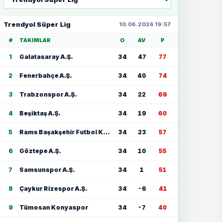
seç
Trendyol Süper Lig
10.06.2026 19:57
#
TAKIMLAR
O
AV
P
1
Galatasaray A.Ş.
34
47
77
2
Fenerbahçe A.Ş.
34
40
74
3
Trabzonspor A.Ş.
34
22
69
4
Beşiktaş A.Ş.
34
19
60
5
Rams Başakşehir Futbol Kulübü
34
23
57
6
Göztepe A.Ş.
34
10
55
7
Samsunspor A.Ş.
34
1
51
8
Çaykur Rizespor A.Ş.
34
-6
41
9
Tümosan Konyaspor
34
-7
40