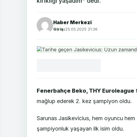
kırıklığı yaşadım" dedi.
Haber Merkezi
Giriş:
25.05.2025 21:36
Facebook
X
LinkedIn
WhatsApp
Yorum
yaz
Fenerbahçe Beko, THY Euroleague
f
mağlup ederek 2. kez şampiyon oldu.
Sarunas Jasikevicius, hem oyuncu hem
şampiyonluk yaşayan ilk isim oldu.