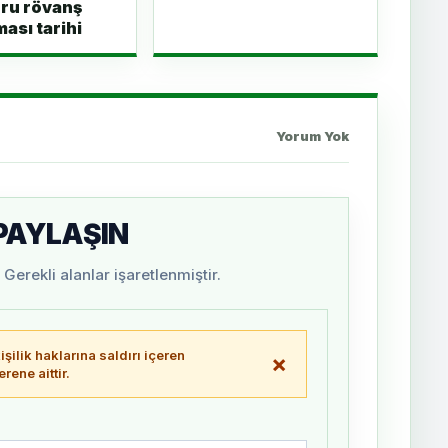
ru rövanş
ması tarihi
Yorum Yok
 PAYLAŞIN
Gerekli alanlar işaretlenmiştir.
şilik haklarına saldırı içeren
×
ene aittir.