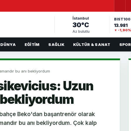
İstanbul
BIST100
30°C
13.981
▼ -1,90
Az bulutlu
DÜNYA
EĞITIM
SAĞLIK
KÜLTÜR & SANAT
SPOR
zamandır bu anı bekliyordum
sikevicius: Uzun
 bekliyordum
bahçe Beko'dan başantrenör olarak
amandır bu anı bekliyordum. Çok kalp