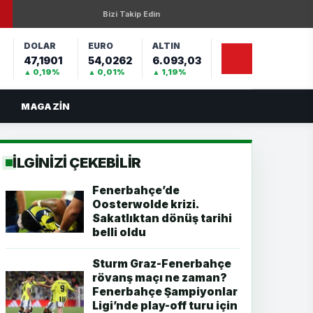
Bizi Takip Edin
DOLAR
EURO
ALTIN
47,1901
54,0262
6.093,03
%
▲ 0,19%
▲ 0,01%
▲ 1,19%
MAGAZIN
İLGİNİZİ ÇEKEBİLİR
Fenerbahçe’de
Oosterwolde krizi.
Sakatlıktan dönüş tarihi
belli oldu
Sturm Graz-Fenerbahçe
rövanş maçı ne zaman?
Fenerbahçe Şampiyonlar
Ligi’nde play-off turu için