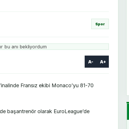
Spor
A-
A+
inalinde Fransız ekibi Monaco’yu 81-70
 de başantrenör olarak EuroLeague’de