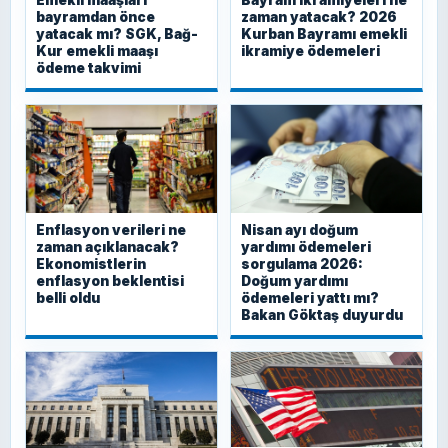
Emekli maaşları
Bayram ikramiyeleri ne
bayramdan önce
zaman yatacak? 2026
yatacak mı? SGK, Bağ-
Kurban Bayramı emekli
Kur emekli maaşı
ikramiye ödemeleri
ödeme takvimi
Enflasyon verileri ne
Nisan ayı doğum
zaman açıklanacak?
yardımı ödemeleri
Ekonomistlerin
sorgulama 2026:
enflasyon beklentisi
Doğum yardımı
belli oldu
ödemeleri yattı mı?
Bakan Göktaş duyurdu