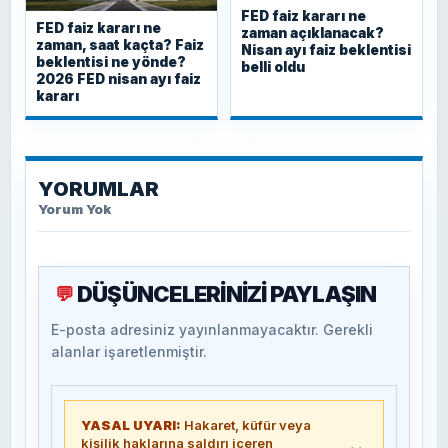
FED faiz kararı ne
FED faiz kararı ne
zaman açıklanacak?
zaman, saat kaçta? Faiz
Nisan ayı faiz beklentisi
beklentisi ne yönde?
belli oldu
2026 FED nisan ayı faiz
kararı
YORUMLAR
Yorum Yok
DÜŞÜNCELERİNİZİ PAYLAŞIN
💬
E-posta adresiniz yayınlanmayacaktır. Gerekli
alanlar işaretlenmiştir.
YASAL UYARI:
Hakaret, küfür veya
kişilik haklarına saldırı içeren