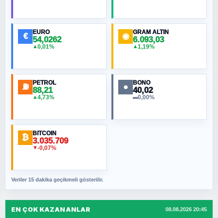
EURO
GRAM ALTIN
€
◉
54,0262
6.093,03
0,01%
1,19%
▲
▲
PETROL
BONO
⛽
●
88,21
40,02
4,73%
0,00%
▲
▬
BITCOIN
₿
3.035.709
-0,07%
▼
Veriler 15 dakika geçikmeli gösterilir.
EN ÇOK KAZANANLAR
08.08.2026 20:45