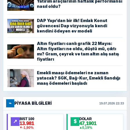
Yatırım araçlarının haftalık performansı
nasıl oldu?
DAP Yapı’dan bir ilk! Emlak Konut
güvencesi Dap vizyonuyla kendi
kendini ödeyen ev modeli
Altın fiyatları canlı grafik 22 Mayıs:
Altın fiyatları ne oldu, düştü mü, çıktı
mı? Gram, çeyrek ve tam altın alış satış
fiyatları
Emekli maaşı ödemeleri ne zaman
yatacak? SGK, Bağ-Kur, Emekli Sandığı
maaş ödemeleri başladı
⌁
PIYASA BILGILERI
19.07.2026 22:33
BIST 100
DOLAR
↗
$
13.981
47,1901
-1,90%
0,19%
▼
▲