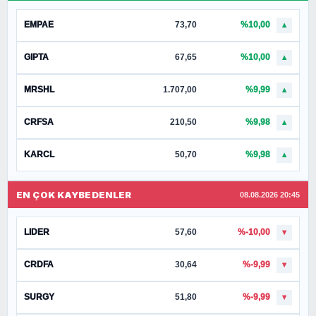
EMPAE
73,70
%10,00
▲
GIPTA
67,65
%10,00
▲
MRSHL
1.707,00
%9,99
▲
CRFSA
210,50
%9,98
▲
KARCL
50,70
%9,98
▲
EN ÇOK KAYBEDENLER
08.08.2026 20:45
LIDER
57,60
%-10,00
▼
CRDFA
30,64
%-9,99
▼
SURGY
51,80
%-9,99
▼