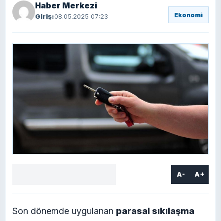
Haber Merkezi
Ekonomi
Giriş:
08.05.2025 07:23
A-
A+
Facebook
X
LinkedIn
WhatsApp
Yorum
yaz
Son dönemde uygulanan
parasal sıkılaşma