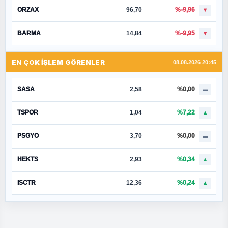
ORZAX
96,70
%-9,96
▼
BARMA
14,84
%-9,95
▼
EN ÇOK İŞLEM GÖRENLER
08.08.2026 20:45
SASA
2,58
%0,00
▬
TSPOR
1,04
%7,22
▲
PSGYO
3,70
%0,00
▬
HEKTS
2,93
%0,34
▲
ISCTR
12,36
%0,24
▲