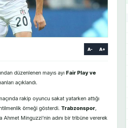
A-
A+
fından düzenlenen mayıs ayı
Fair Play ve
nları açıklandı.
maçında rakip oyuncu sakat yatarken attığı
entilmenlik örneği gösterdi.
Trabzonspor
,
a Ahmet Minguzzi’nin adını bir tribüne vererek