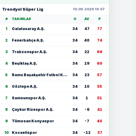
Trendyol Süper Lig
10.06.2026 19:57
#
TAKIMLAR
O
AV
P
1
Galatasaray A.Ş.
34
47
77
2
Fenerbahçe A.Ş.
34
40
74
3
Trabzonspor A.Ş.
34
22
69
4
Beşiktaş A.Ş.
34
19
60
5
Rams Başakşehir Futbol Kulübü
34
23
57
6
Göztepe A.Ş.
34
10
55
7
Samsunspor A.Ş.
34
1
51
8
Çaykur Rizespor A.Ş.
34
-6
41
9
Tümosan Konyaspor
34
-7
40
10
Kocaelispor
34
-12
37