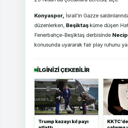
Konyaspor,
İsrail’in Gazze saldırıların
düzenlerken,
Beşiktaş
küme düşen Hatay
Fenerbahçe-Beşiktaş derbisinde
Necip
konusunda uyararak fair play ruhunu yaş
İLGİNİZİ ÇEKEBİLİR
Trump kazayı kıl payı
KKTC’de 
atlattı
çalışma 