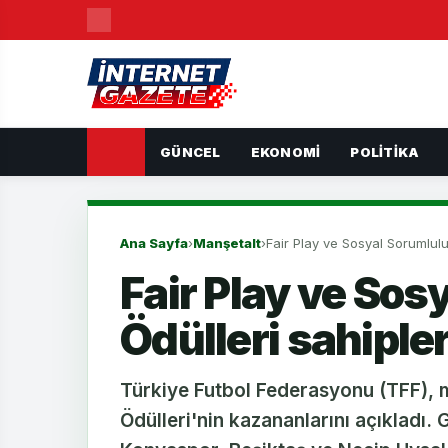
GÜNCEL
EKONOMI
POLITIKA
Ana Sayfa
›
Manşetalt
›
Fair Play ve Sosyal Sorumlulu
Fair Play ve Sos
Ödülleri sahiple
Türkiye Futbol Federasyonu (TFF), m
Ödülleri'nin kazananlarını açıkladı.