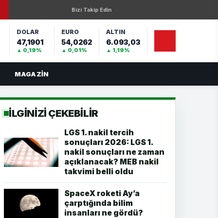
Bizi Takip Edin
DOLAR
EURO
ALTIN
47,1901
54,0262
6.093,03
%
▲ 0,19%
▲ 0,01%
▲ 1,19%
MAGAZIN
İLGİNİZİ ÇEKEBİLİR
LGS 1. nakil tercih
sonuçları 2026: LGS 1.
nakil sonuçları ne zaman
açıklanacak? MEB nakil
takvimi belli oldu
SpaceX roketi Ay’a
çarptığında bilim
insanları ne gördü?