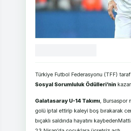
Facebook
X
LinkedIn
WhatsApp
Yorum
yaz
Türkiye Futbol Federasyonu (TFF) tara
Sosyal Sorumluluk Ödülleri’nin
kazana
Galatasaray U-14 Takımı
, Bursaspor 
golü iptal ettirip kaleyi boş bırakarak c
bıçaklı saldırıda hayatını kaybedenMatti
23 Nisan’da çocuklara ücretsiz açtı.