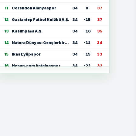
11
Corendon Alanyaspor
34
0
37
12
Gaziantep Futbol Kulübü A.Ş.
34
-15
37
13
Kasımpaşa A.Ş.
34
-16
35
14
Natura Dünyası Gençlerbirliği
34
-11
34
15
Ikas Eyüpspor
34
-15
33
16
Hesap.com Antalyaspor
34
-22
32
17
Zecorner Kayserispor
34
-35
30
18
Mısırlı.com.tr Fatih Karagümrük
34
-23
30