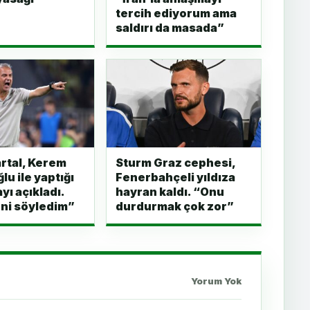
tercih ediyorum ama
saldırı da masada”
artal, Kerem
Sturm Graz cephesi,
lu ile yaptığı
Fenerbahçeli yıldıza
ı açıkladı.
hayran kaldı. “Onu
ni söyledim”
durdurmak çok zor”
Yorum Yok