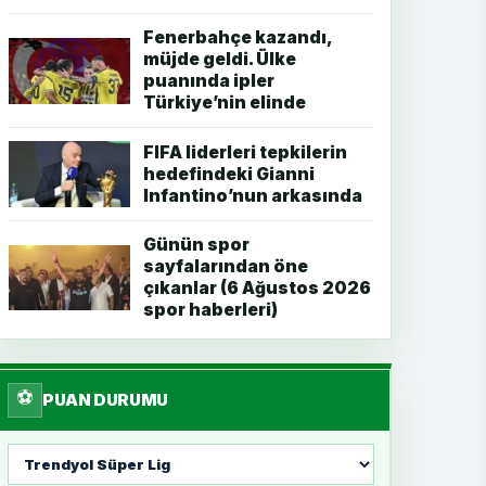
Fenerbahçe kazandı,
müjde geldi. Ülke
puanında ipler
Türkiye’nin elinde
FIFA liderleri tepkilerin
hedefindeki Gianni
Infantino’nun arkasında
Günün spor
sayfalarından öne
çıkanlar (6 Ağustos 2026
spor haberleri)
⚽
PUAN DURUMU
Lig
seç