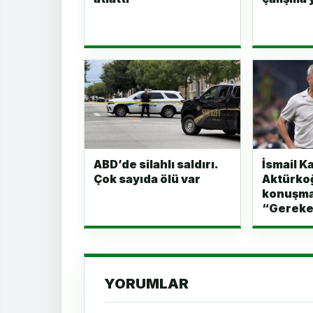
ABD’de silahlı saldırı.
İsmail K
Çok sayıda ölü var
Aktürkoğ
konuşmay
“Gereke
YORUMLAR