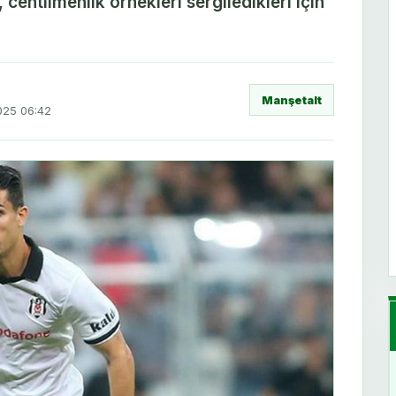
centilmenlik örnekleri sergiledikleri için
Manşetalt
025 06:42