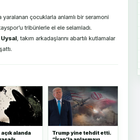
da yaralanan çocuklarla anlamlı bir seramoni
spor’u tribünlerle el ele selamladı.
 Uysal
, takım arkadaşlarını abartılı kutlamalar
attı.
açık alanda
Trump yine tehdit etti.
yasağı
“İran’la anlaşmayı