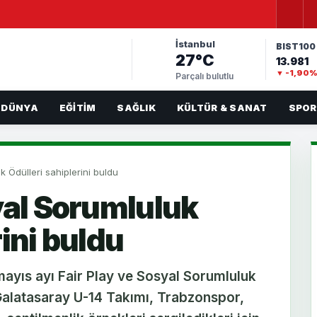
İstanbul
BIST100
27°C
13.981
▼ -1,90
Parçalı bulutlu
DÜNYA
EĞITIM
SAĞLIK
KÜLTÜR & SANAT
SPOR
k Ödülleri sahiplerini buldu
yal Sorumluluk
rini buldu
ayıs ayı Fair Play ve Sosyal Sorumluluk
 Galatasaray U-14 Takımı, Trabzonspor,