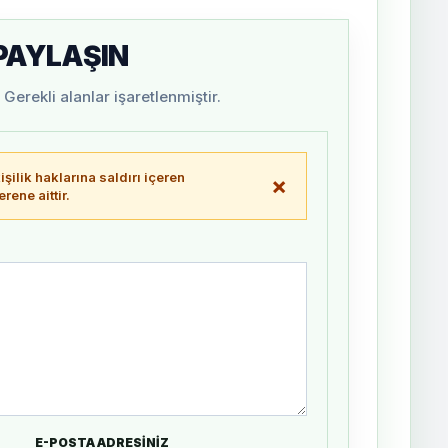
 PAYLAŞIN
Gerekli alanlar işaretlenmiştir.
şilik haklarına saldırı içeren
×
ene aittir.
E-POSTA ADRESİNİZ