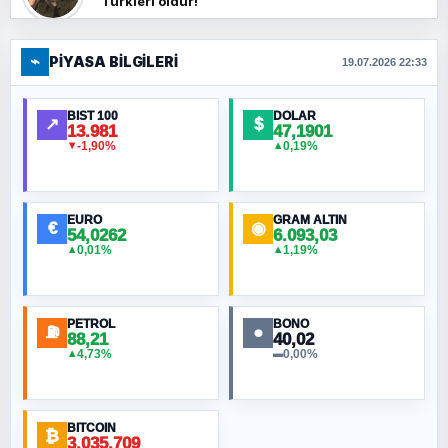
Türkleri öldür!
⌁
PIYASA BILGILERI
FERHAT BÜYÜKKALKAN
19.07.2026 22:33
Ankara Zirvesi: NATO Toplantısı mı, Yeni
Ortadoğu Haritasının Provası mı?
BIST 100
DOLAR
↗
$
13.981
47,1901
-1,90%
0,19%
▼
▲
HÜSEYIN MÜMTAZ BAYAZITOĞLU
Hilâl Bıyık, Kara Kalpak
EURO
GRAM ALTIN
€
◉
54,0262
6.093,03
0,01%
1,19%
▲
▲
MURAT ÖZKAN
Toplumdaki Ur: Kesin İnançlılar
PETROL
BONO
⛽
●
88,21
40,02
NURETTIN BÖLÜK
4,73%
0,00%
▲
▬
Şura suresi 10. Ayet
BITCOIN
ORHAN KILIÇOĞLU
₿
3.035.709