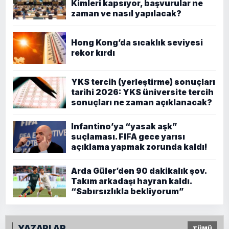
Kimleri kapsıyor, başvurular ne
zaman ve nasıl yapılacak?
Hong Kong’da sıcaklık seviyesi
rekor kırdı
YKS tercih (yerleştirme) sonuçları
tarihi 2026: YKS üniversite tercih
sonuçları ne zaman açıklanacak?
Infantino’ya “yasak aşk”
suçlaması. FIFA gece yarısı
açıklama yapmak zorunda kaldı!
Arda Güler’den 90 dakikalık şov.
Takım arkadaşı hayran kaldı.
“Sabırsızlıkla bekliyorum”
YAZARLAR
TÜMÜ