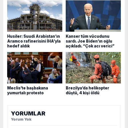
Husiler: Suudi Arabistan’ın
Kanser tüm vücudunu
Aramco rafinerisini İHA’yla
sardı. Joe Biden’ın oğlu
hedef aldık
açıkladı. “Çok acı verici”
Meclis’te başbakana
Brezilya’da helikopter
yumurtalı protesto
düştü, 4 kişi öldü
YORUMLAR
Yorum Yok