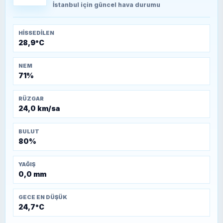
Kütahya-Eskişehir Muharebeleri (10-24
İstanbul
için güncel hava durumu
Temmuz 1921)
HISSEDILEN
28,9°C
NEM
71%
RÜZGAR
24,0 km/sa
BULUT
80%
YAĞIŞ
0,0 mm
GECE EN DÜŞÜK
24,7°C