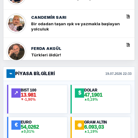
CANDEMIR SARI
Bir odadan taşan ışık ve yazmakla başlayan
yolculuk
FERDA AKGÜL
Türkleri öldür!
⌁
PIYASA BILGILERI
FERHAT BÜYÜKKALKAN
19.07.2026 22:33
Ankara Zirvesi: NATO Toplantısı mı, Yeni
Ortadoğu Haritasının Provası mı?
BIST 100
DOLAR
↗
$
13.981
47,1901
-1,90%
0,19%
▼
▲
HÜSEYIN MÜMTAZ BAYAZITOĞLU
Hilâl Bıyık, Kara Kalpak
EURO
GRAM ALTIN
€
◉
54,0262
6.093,03
0,01%
1,19%
▲
▲
MURAT ÖZKAN