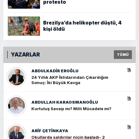
protesto
Brezilya’da helikopter düştü, 4
kişi öldü
YAZARLAR
TÜMÜ
ABDULKADIR EROĞLU
24 Yıllık AKP İktidarından Çıkardığım
Sonuç: İki Büyük Kavga
ABDULLAH KARAOSMANOĞLU
Kurtuluş Savaşı mı? Milli Mücadele mi?
ARIF ÇETİNKAYA
Okullarda saldırılar niçin başladı- 2