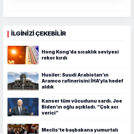
İLGİNİZİ ÇEKEBİLİR
Hong Kong’da sıcaklık seviyesi
rekor kırdı
Husiler: Suudi Arabistan’ın
Aramco rafinerisini İHA’yla hedef
aldık
Kanser tüm vücudunu sardı. Joe
Biden’ın oğlu açıkladı. “Çok acı
verici”
Meclis’te başbakana yumurtalı