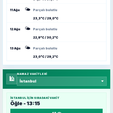
🌤️
11 Ağu
Parçalı bulutlu
23,3°C / 29,0°C
🌤️
12 Ağu
Parçalı bulutlu
22,9°C / 30,2°C
🌤️
13 Ağu
Parçalı bulutlu
23,0°C / 29,2°C
NAMAZ VAKITLERI
🕌
İSTANBUL
IÇIN SIRADAKI VAKIT
Öğle - 13:15
48 dk