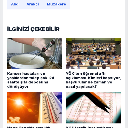
Abd
Arakçi
Müzakere
İLGİNİZİ ÇEKEBİLİR
Kanser hastaları ve
YÖK’ten öğrenci affı
yaşlılardan talep çok. 24
açıklaması. Kimleri kapsıyor,
saatte şifa deposuna
başvurular ne zaman ve
dönüşüyor
nasıl yapılacak?
Hong Kong’da sıcaklık
YKS tercih (yerleştirme)