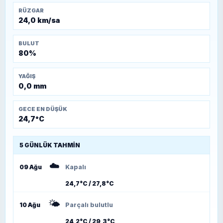
RÜZGAR
24,0 km/sa
BULUT
80%
YAĞIŞ
0,0 mm
GECE EN DÜŞÜK
24,7°C
5 GÜNLÜK TAHMIN
☁️
09 Ağu
Kapalı
24,7°C / 27,8°C
🌤️
10 Ağu
Parçalı bulutlu
24,2°C / 29,3°C