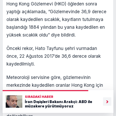
Hong Kong Gözlemevi (HKO) öğleden sonra
yaptığı açıklamada, “Gözlemevinde 36,9 derece
olarak kaydedilen sıcaklık, kayıtların tutulmaya
başlandığı 1884 yılından bu yana kaydedilen en
yüksek sıcaklık oldu” diye bildirdi.
Önceki rekor, Hato Tayfunu şehri vurmadan
önce, 22 Ağustos 2017’de 36,6 derece olarak
kaydedilmişti.
Meteoroloji servisine göre, gözlemevinin
merkezinde kaydedilen oranlar Hong Kong için
temel referanslardan biri olarak hizmet veriyor,
SIRADAKI HABER
ancak yoğun yapılaşmaya sahip Çin’in finans
›
İran Dışişleri Bakanı Arakçi: ABD ile
müzakere yürütmüyoruz
merkezi Hong Kong’da sıcaklıklar önemli ölçüde