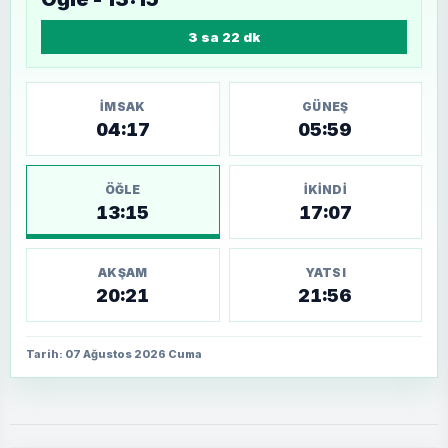
3 sa 22 dk
İMSAK
GÜNEŞ
04:17
05:59
ÖĞLE
İKINDI
13:15
17:07
AKŞAM
YATSI
20:21
21:56
Tarih: 07 Ağustos 2026 Cuma