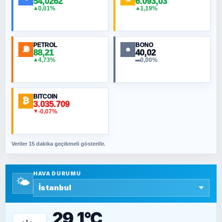
54,0262
6.093,03
0,01%
1,19%
▲
▲
MURAT ÖZKAN
Toplumdaki Ur: Kesin İnançlılar
PETROL
BONO
⛽
●
88,21
40,02
NURETTIN BÖLÜK
4,73%
0,00%
▲
▬
Şura suresi 10. Ayet
BITCOIN
ORHAN KILIÇOĞLU
₿
3.035.709
Fahişeye beyinli bir müstevli alçağına
-0,07%
▼
cevabımdır
Veriler 15 dakika geçikmeli gösterilir.
SAVAŞ ŞAHİN
Yazara ait yazı bulunamadı
HAVA DURUMU
🌤️
SEYFULLAH ÇİÇEK
15 Temmuz’a giden yolun taşları nasıl
döşendi?
29,1°C