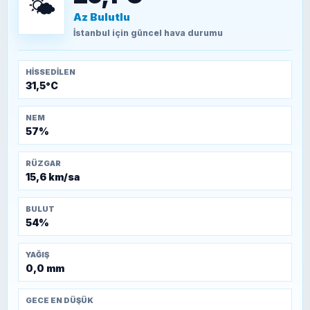
🌤️
Az Bulutlu
TEOMAN ALPASLAN
Kütahya-Eskişehir Muharebeleri (10-24
İstanbul
için güncel hava durumu
Temmuz 1921)
HISSEDILEN
31,5°C
NEM
57%
RÜZGAR
15,6 km/sa
BULUT
54%
YAĞIŞ
0,0 mm
GECE EN DÜŞÜK