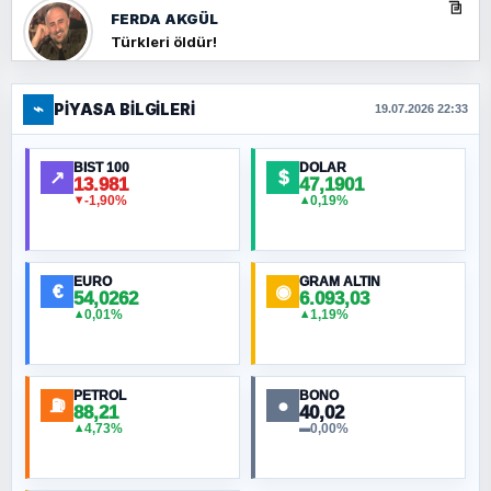
FERDA AKGÜL
Türkleri öldür!
⌁
PIYASA BILGILERI
FERHAT BÜYÜKKALKAN
19.07.2026 22:33
Ankara Zirvesi: NATO Toplantısı mı, Yeni
Ortadoğu Haritasının Provası mı?
BIST 100
DOLAR
↗
$
13.981
47,1901
-1,90%
0,19%
▼
▲
HÜSEYIN MÜMTAZ BAYAZITOĞLU
Hilâl Bıyık, Kara Kalpak
EURO
GRAM ALTIN
€
◉
54,0262
6.093,03
0,01%
1,19%
▲
▲
MURAT ÖZKAN
Toplumdaki Ur: Kesin İnançlılar
PETROL
BONO
⛽
●
88,21
40,02
NURETTIN BÖLÜK
4,73%
0,00%
▲
▬
Şura suresi 10. Ayet