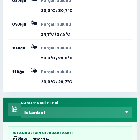
08 Ağu
Parçalı bulutlu
23,0°C / 30,7°C
🌤️
09 Ağu
Parçalı bulutlu
24,1°C / 27,5°C
🌤️
10 Ağu
Parçalı bulutlu
23,3°C / 29,8°C
🌤️
11 Ağu
Parçalı bulutlu
23,9°C / 29,7°C
NAMAZ VAKITLERI
🕌
İSTANBUL
IÇIN SIRADAKI VAKIT
Öğle - 13:15