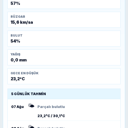
57%
RÜZGAR
15,6 km/sa
BULUT
54%
YAĞIŞ
0,0 mm
GECE EN DÜŞÜK
23,2°C
5 GÜNLÜK TAHMIN
🌤️
07 Ağu
Parçalı bulutlu
23,2°C / 30,1°C
🌤️