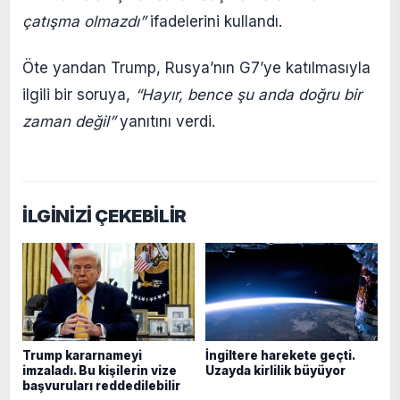
çatışma olmazdı”
ifadelerini kullandı.
Öte yandan Trump, Rusya’nın G7’ye katılmasıyla
ilgili bir soruya,
“Hayır, bence şu anda doğru bir
zaman değil”
yanıtını verdi.
İLGİNİZİ ÇEKEBİLİR
Trump kararnameyi
İngiltere harekete geçti.
imzaladı. Bu kişilerin vize
Uzayda kirlilik büyüyor
başvuruları reddedilebilir