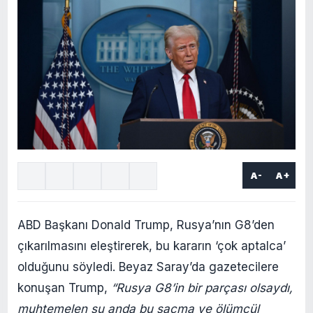
A-
A+
ABD Başkanı Donald Trump, Rusya’nın G8’den
çıkarılmasını eleştirerek, bu kararın ‘çok aptalca’
olduğunu söyledi. Beyaz Saray’da gazetecilere
konuşan Trump,
“Rusya G8’in bir parçası olsaydı,
muhtemelen şu anda bu saçma ve ölümcül