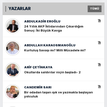
YAZARLAR
TÜMÜ
ABDULKADIR EROĞLU
24 Yıllık AKP İktidarından Çıkardığım
Sonuç: İki Büyük Kavga
ABDULLAH KARAOSMANOĞLU
Kurtuluş Savaşı mı? Milli Mücadele mi?
ARIF ÇETİNKAYA
Okullarda saldırılar niçin başladı- 2
CANDEMIR SARI
Bir odadan taşan ışık ve yazmakla başlayan
yolculuk