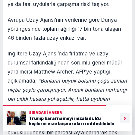
ya da faal uydularla çarpışma riski taşıyor.
Avrupa Uzay Ajansı’nın verilerine göre Dünya
yörüngesinde toplam ağırlığı 17 bin tona ulaşan
46 binden fazla uzay enkazı var.
İngiltere Uzay Ajansı’nda fırlatma ve uzay
durumsal farkındalığından sorumlu genel müdür
yardımcısı Matthew Archer, AFP’ye yaptığı
açıklamada,
“Bunların büyük bölümü çoğu zaman
hiçbir şeyle çarpışmıyor. Ancak bunların herhangi
biri ciddi hasara yol açabilir, hatta uyduları
tamamen yok edebilir”
dedi.
SIRADAKI HABER
›
Trump kararnameyi imzaladı. Bu
Çarşamba günü bir SpaceX roketinin otobüs
kişilerin vize başvuruları reddedilebilir
büyüklüğündeki bir parçası Ay’a çarparak çok