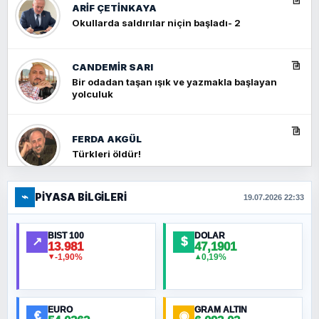
ARIF ÇETİNKAYA
Okullarda saldırılar niçin başladı- 2
CANDEMIR SARI
Bir odadan taşan ışık ve yazmakla başlayan
yolculuk
FERDA AKGÜL
Türkleri öldür!
⌁
PIYASA BILGILERI
FERHAT BÜYÜKKALKAN
19.07.2026 22:33
Ankara Zirvesi: NATO Toplantısı mı, Yeni
Ortadoğu Haritasının Provası mı?
BIST 100
DOLAR
↗
$
13.981
47,1901
-1,90%
0,19%
▼
▲
HÜSEYIN MÜMTAZ BAYAZITOĞLU
Hilâl Bıyık, Kara Kalpak
EURO
GRAM ALTIN
€
◉