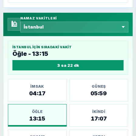
NAMAZ VAKITLERI
🕌
İSTANBUL
IÇIN SIRADAKI VAKIT
Öğle - 13:15
3 sa 22 dk
İMSAK
GÜNEŞ
04:17
05:59
ÖĞLE
İKINDI
13:15
17:07