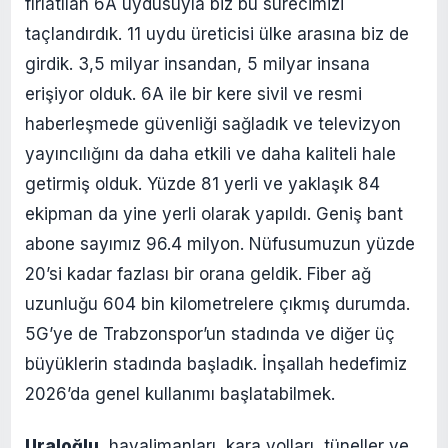
fırlatılan 6A uydusuyla biz bu sürecimizi
taçlandırdık. 11 uydu üreticisi ülke arasına biz de
girdik. 3,5 milyar insandan, 5 milyar insana
erişiyor olduk. 6A ile bir kere sivil ve resmi
haberleşmede güvenliği sağladık ve televizyon
yayıncılığını da daha etkili ve daha kaliteli hale
getirmiş olduk. Yüzde 81 yerli ve yaklaşık 84
ekipman da yine yerli olarak yapıldı. Geniş bant
abone sayımız 96.4 milyon. Nüfusumuzun yüzde
20’si kadar fazlası bir orana geldik. Fiber ağ
uzunluğu 604 bin kilometrelere çıkmış durumda.
5G’ye de Trabzonspor’un stadında ve diğer üç
büyüklerin stadında başladık. İnşallah hedefimiz
2026’da genel kullanımı başlatabilmek.
Uraloğlu
, havalimanları, kara yolları, tüneller ve