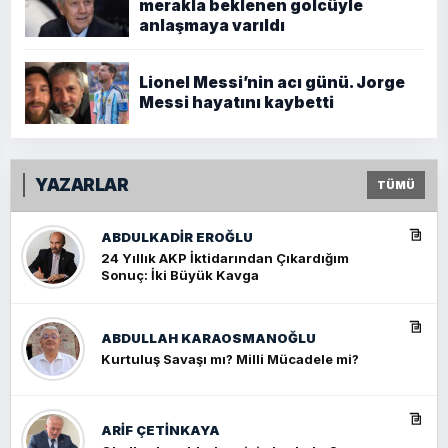
merakla beklenen golcüyle
anlaşmaya varıldı
Lionel Messi’nin acı günü. Jorge
Messi hayatını kaybetti
YAZARLAR
TÜMÜ
ABDULKADIR EROĞLU
24 Yıllık AKP İktidarından Çıkardığım
Sonuç: İki Büyük Kavga
ABDULLAH KARAOSMANOĞLU
Kurtuluş Savaşı mı? Milli Mücadele mi?
ARIF ÇETİNKAYA