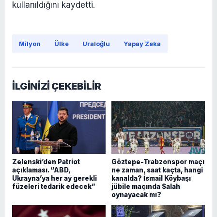
kullanıldığını kaydetti.
Milyon
Ülke
Uraloğlu
Yapay Zeka
İLGİNİZİ ÇEKEBİLİR
Zelenski’den Patriot
Göztepe-Trabzonspor maçı
açıklaması. “ABD,
ne zaman, saat kaçta, hangi
Ukrayna’ya her ay gerekli
kanalda? İsmail Köybaşı
füzeleri tedarik edecek”
jübile maçında Salah
oynayacak mı?