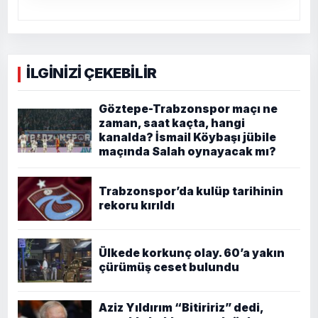
İLGİNİZİ ÇEKEBİLİR
Göztepe-Trabzonspor maçı ne
zaman, saat kaçta, hangi
kanalda? İsmail Köybaşı jübile
maçında Salah oynayacak mı?
Trabzonspor’da kulüp tarihinin
rekoru kırıldı
Ülkede korkunç olay. 60’a yakın
çürümüş ceset bulundu
Aziz Yıldırım “Bitiririz” dedi,