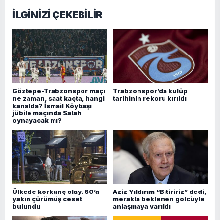
İLGİNİZİ ÇEKEBİLİR
Göztepe-Trabzonspor maçı
Trabzonspor’da kulüp
ne zaman, saat kaçta, hangi
tarihinin rekoru kırıldı
kanalda? İsmail Köybaşı
jübile maçında Salah
oynayacak mı?
Ülkede korkunç olay. 60’a
Aziz Yıldırım “Bitiririz” dedi,
yakın çürümüş ceset
merakla beklenen golcüyle
bulundu
anlaşmaya varıldı