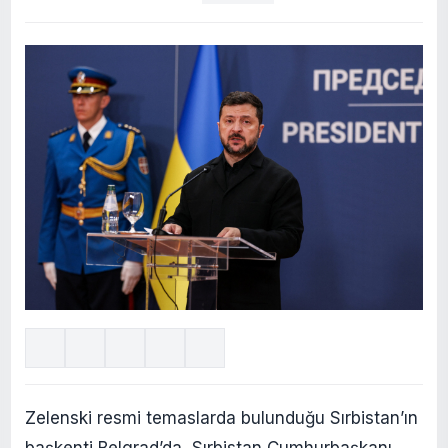
Zelenski resmi temaslarda bulunduğu Sırbistan’ın
başkenti Belgrad’da, Sırbistan Cumhurbaşkanı