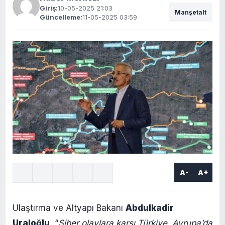
Giriş:
10-05-2025 21:03
Manşetalt
Güncelleme:
11-05-2025 03:59
A-
A+
Ulaştırma ve Altyapı Bakanı
Abdulkadir
Uraloğlu
, “
Siber olaylara karşı Türkiye, Avrupa’da