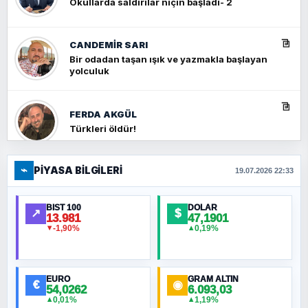
Okullarda saldırılar niçin başladı- 2
CANDEMIR SARI
Bir odadan taşan ışık ve yazmakla başlayan
yolculuk
FERDA AKGÜL
Türkleri öldür!
⌁
PIYASA BILGILERI
FERHAT BÜYÜKKALKAN
19.07.2026 22:33
Ankara Zirvesi: NATO Toplantısı mı, Yeni
Ortadoğu Haritasının Provası mı?
BIST 100
DOLAR
↗
$
13.981
47,1901
-1,90%
0,19%
▼
▲
HÜSEYIN MÜMTAZ BAYAZITOĞLU
Hilâl Bıyık, Kara Kalpak
EURO
GRAM ALTIN
€
◉
54,0262
6.093,03
0,01%
1,19%
▲
▲
MURAT ÖZKAN