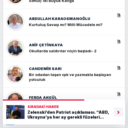
Sonuç: İki Büyük Kavga
ABDULLAH KARAOSMANOĞLU
Kurtuluş Savaşı mı? Milli Mücadele mi?
ARIF ÇETİNKAYA
Okullarda saldırılar niçin başladı- 2
CANDEMIR SARI
Bir odadan taşan ışık ve yazmakla başlayan
yolculuk
FERDA AKGÜL
Türkleri öldür!
SIRADAKI HABER
›
Zelenski’den Patriot açıklaması. “ABD,
Ukrayna’ya her ay gerekli füzeleri
⌁
PIYASA BILGILERI
FERHAT BÜYÜKKALKAN
19.07.2026 22:33
tedarik edecek”
Ankara Zirvesi: NATO Toplantısı mı, Yeni