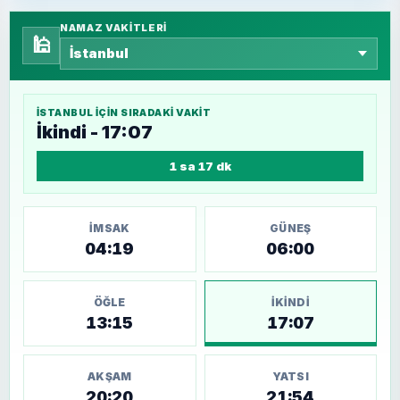
NAMAZ VAKITLERI
🕌
İSTANBUL
IÇIN SIRADAKI VAKIT
İkindi - 17:07
1 sa 17 dk
İMSAK
GÜNEŞ
04:19
06:00
ÖĞLE
İKINDI
13:15
17:07
AKŞAM
YATSI
20:20
21:54