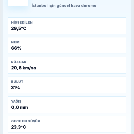
Kütahya-Eskişehir Muharebeleri (10-24
İstanbul
için güncel hava durumu
Temmuz 1921)
HISSEDILEN
29,5°C
NEM
66%
RÜZGAR
20,6 km/sa
BULUT
31%
YAĞIŞ
0,0 mm
GECE EN DÜŞÜK
23,3°C