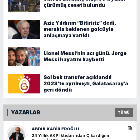
çürümüş ceset bulundu
Aziz Yıldırım “Bitiririz” dedi,
merakla beklenen golcüyle
anlaşmaya varıldı
Lionel Messi’nin acı günü. Jorge
Messi hayatını kaybetti
Sol bek transfer açıklandı!
2023’te ayrılmıştı, Galatasaray’a
geri döndü
YAZARLAR
TÜMÜ
ABDULKADIR EROĞLU
24 Yıllık AKP İktidarından Çıkardığım