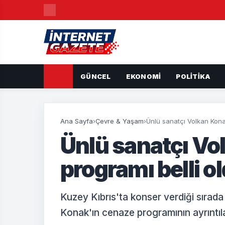
GÜNCEL
EKONOMI
POLITIKA
Ana Sayfa
›
Çevre & Yaşam
›
Ünlü sanatçı Volkan Kona
Ünlü sanatçı Vo
programı belli o
Kuzey Kıbrıs'ta konser verdiği sırad
Konak'ın cenaze programının ayrıntıla