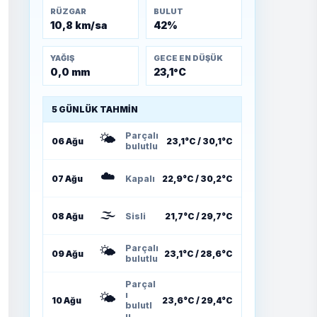
RÜZGAR
BULUT
10,8 km/sa
42%
YAĞIŞ
GECE EN DÜŞÜK
0,0 mm
23,1°C
5 GÜNLÜK TAHMIN
🌤️
Parçalı
06 Ağu
23,1°C / 30,1°C
bulutlu
☁️
07 Ağu
Kapalı
22,9°C / 30,2°C
🌫️
08 Ağu
Sisli
21,7°C / 29,7°C
🌤️
Parçalı
09 Ağu
23,1°C / 28,6°C
bulutlu
Parçal
🌤️
ı
10 Ağu
23,6°C / 29,4°C
bulutl
u