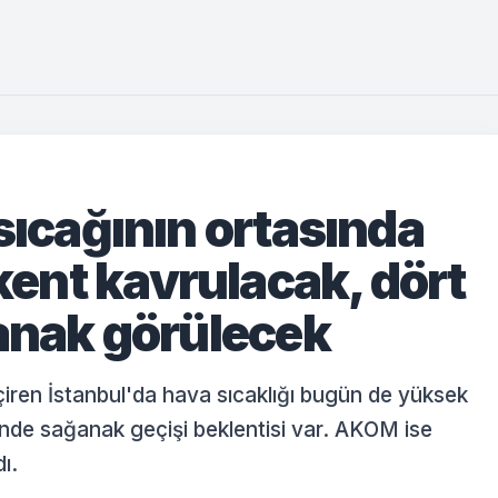
sıcağının ortasında
ent kavrulacak, dört
ğanak görülecek
çiren İstanbul'da hava sıcaklığı bugün de yüksek
nde sağanak geçişi beklentisi var. AKOM ise
ı.