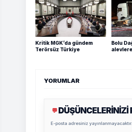
Kritik MGK’da gündem
Bolu Da
Terörsüz Türkiye
alevlere
YORUMLAR
DÜŞÜNCELERİNİZİ
💬
E-posta adresiniz yayınlanmayacaktır. 