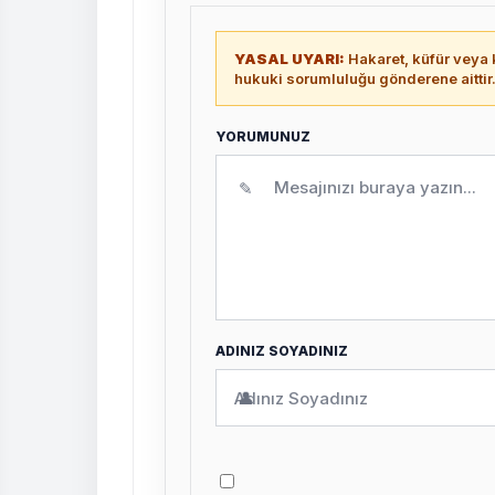
YASAL UYARI:
Hakaret, küfür veya k
hukuki sorumluluğu gönderene aittir
YORUMUNUZ
✎
ADINIZ SOYADINIZ
👤