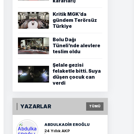
kararları)
Kritik MGK’da
gündem Terörsüz
Türkiye
Bolu Dağı
Tüneli’nde alevlere
teslim oldu
Şelale gezisi
felaketle bitti. Suya
düşen çocuk can
verdi
YAZARLAR
TÜMÜ
ABDULKADIR EROĞLU
24 Yıllık AKP