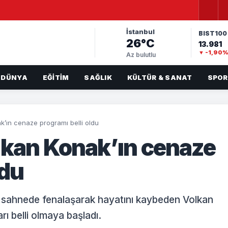
İstanbul
BIST100
26°C
13.981
▼ -1,90
Az bulutlu
DÜNYA
EĞITIM
SAĞLIK
KÜLTÜR & SANAT
SPOR
k’ın cenaze programı belli oldu
lkan Konak’ın cenaze
ldu
a sahnede fenalaşarak hayatını kaybeden Volkan
rı belli olmaya başladı.