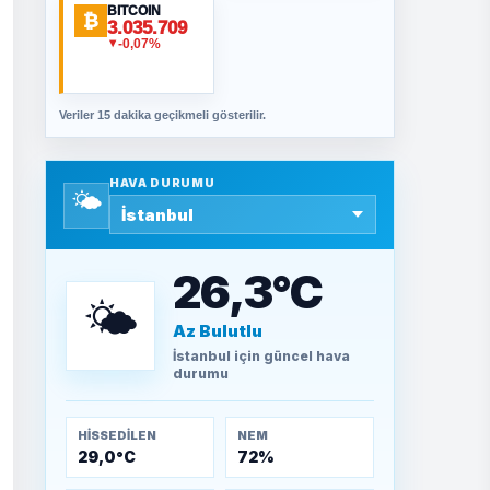
ORHAN KILIÇOĞLU
BITCOIN
₿
3.035.709
Fahişeye beyinli bir
-0,07%
▼
müstevli alçağına
cevabımdır
Veriler 15 dakika geçikmeli gösterilir.
SAVAŞ ŞAHİN
Yazara ait yazı
bulunamadı
HAVA DURUMU
🌤️
SEYFULLAH ÇİÇEK
15 Temmuz’a giden
26,3°C
yolun taşları nasıl
döşendi?
🌤️
Az Bulutlu
TEOMAN ALPASLAN
İstanbul
için güncel hava
Kütahya-Eskişehir
durumu
Muharebeleri (10-24
Temmuz 1921)
HISSEDILEN
NEM
29,0°C
72%