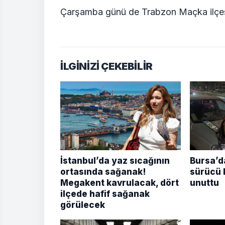
Çarşamba günü de Trabzon Maçka ilçesind
İLGİNİZİ ÇEKEBİLİR
İstanbul’da yaz sıcağının
Bursa’da
ortasında sağanak!
sürücü k
Megakent kavrulacak, dört
unuttu
ilçede hafif sağanak
görülecek