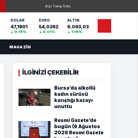
Bizi Takip Edin
DOLAR
EURO
ALTIN
47,1901
54,0262
6.093,03
%
▲ 0,19%
▲ 0,01%
▲ 1,19%
MAGAZIN
İLGİNİZİ ÇEKEBİLİR
Bursa’da alkollü
kadın sürücü
karıştığı kazayı
unuttu
Resmi Gazete’de
bugün (6 Ağustos
2026 Resmi Gazete