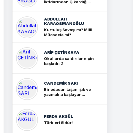
İktidarından Çıkardığım
Sonuç: İki Büyük Kavga
ABDULLAH
KARAOSMANOĞLU
Kurtuluş Savaşı mı? Milli
Mücadele mi?
ARIF ÇETİNKAYA
Okullarda saldırılar niçin
başladı- 2
CANDEMIR SARI
Bir odadan taşan ışık ve
yazmakla başlayan
yolculuk
FERDA AKGÜL
Türkleri öldür!