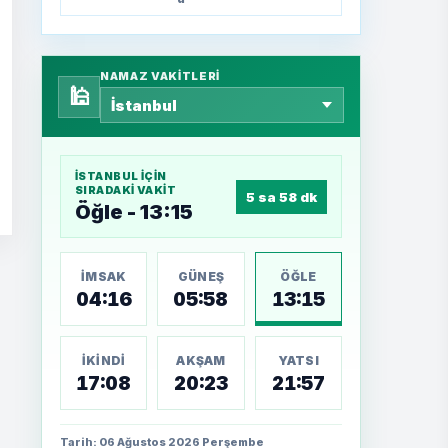
NAMAZ VAKITLERI
🕌
İSTANBUL
IÇIN
SIRADAKI VAKIT
5 sa 58 dk
Öğle - 13:15
İMSAK
GÜNEŞ
ÖĞLE
04:16
05:58
13:15
İKINDI
AKŞAM
YATSI
17:08
20:23
21:57
Tarih: 06 Ağustos 2026 Perşembe