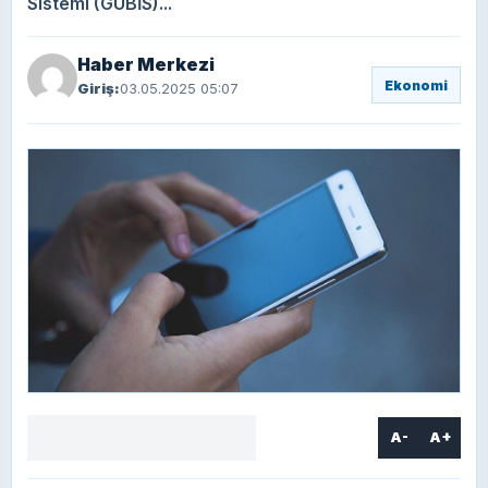
Sistemi (GÜBİS)...
Haber Merkezi
Ekonomi
Giriş:
03.05.2025 05:07
A-
A+
Facebook
X
LinkedIn
WhatsApp
Yorum
yaz