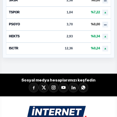
SASA
2,58
%0,00
▬
TSPOR
1,04
%7,22
▲
PSGYO
3,70
%0,00
▬
HEKTS
2,93
%0,34
▲
ISCTR
12,36
%0,24
▲
Sosyal medya hesaplarımızı keşfedin