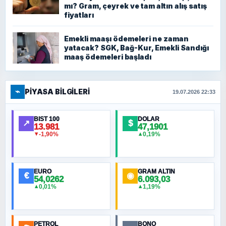
mı? Gram, çeyrek ve tam altın alış satış
fiyatları
Emekli maaşı ödemeleri ne zaman
yatacak? SGK, Bağ-Kur, Emekli Sandığı
maaş ödemeleri başladı
⌁
PIYASA BILGILERI
19.07.2026 22:33
BIST 100
DOLAR
↗
$
13.981
47,1901
-1,90%
0,19%
▼
▲
EURO
GRAM ALTIN
€
◉
54,0262
6.093,03
0,01%
1,19%
▲
▲
PETROL
BONO