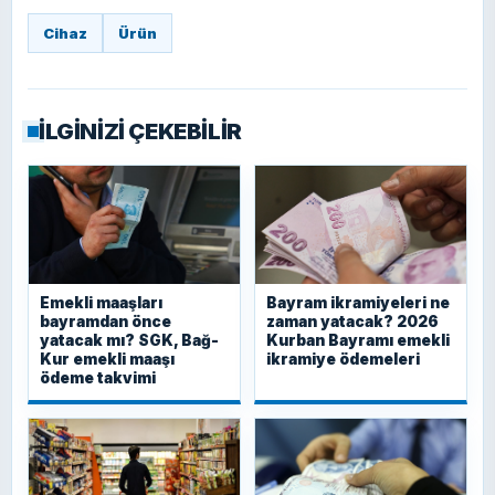
Cihaz
Ürün
İLGİNİZİ ÇEKEBİLİR
Emekli maaşları
Bayram ikramiyeleri ne
bayramdan önce
zaman yatacak? 2026
yatacak mı? SGK, Bağ-
Kurban Bayramı emekli
Kur emekli maaşı
ikramiye ödemeleri
ödeme takvimi