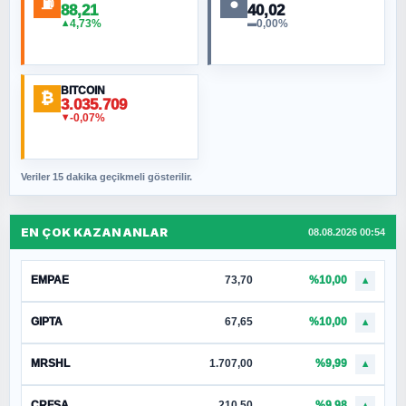
⛽
●
88,21
40,02
4,73%
0,00%
▲
▬
BITCOIN
₿
3.035.709
-0,07%
▼
Veriler 15 dakika geçikmeli gösterilir.
EN ÇOK KAZANANLAR
08.08.2026 00:54
EMPAE
73,70
%10,00
▲
GIPTA
67,65
%10,00
▲
MRSHL
1.707,00
%9,99
▲
CRFSA
210,50
%9,98
▲