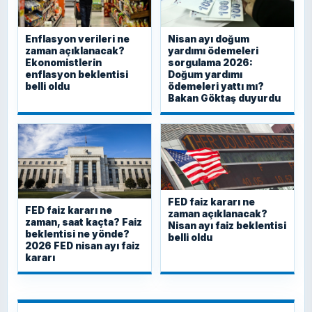
Enflasyon verileri ne
Nisan ayı doğum
zaman açıklanacak?
yardımı ödemeleri
Ekonomistlerin
sorgulama 2026:
enflasyon beklentisi
Doğum yardımı
belli oldu
ödemeleri yattı mı?
Bakan Göktaş duyurdu
FED faiz kararı ne
FED faiz kararı ne
zaman açıklanacak?
zaman, saat kaçta? Faiz
Nisan ayı faiz beklentisi
beklentisi ne yönde?
belli oldu
2026 FED nisan ayı faiz
kararı