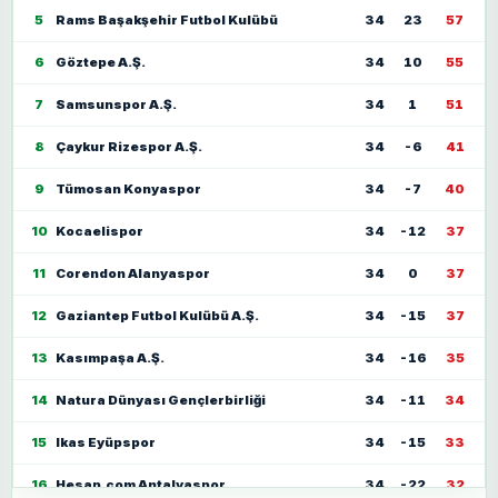
5
Rams Başakşehir Futbol Kulübü
34
23
57
6
Göztepe A.Ş.
34
10
55
7
Samsunspor A.Ş.
34
1
51
8
Çaykur Rizespor A.Ş.
34
-6
41
9
Tümosan Konyaspor
34
-7
40
10
Kocaelispor
34
-12
37
11
Corendon Alanyaspor
34
0
37
12
Gaziantep Futbol Kulübü A.Ş.
34
-15
37
13
Kasımpaşa A.Ş.
34
-16
35
14
Natura Dünyası Gençlerbirliği
34
-11
34
15
Ikas Eyüpspor
34
-15
33
16
Hesap.com Antalyaspor
34
-22
32