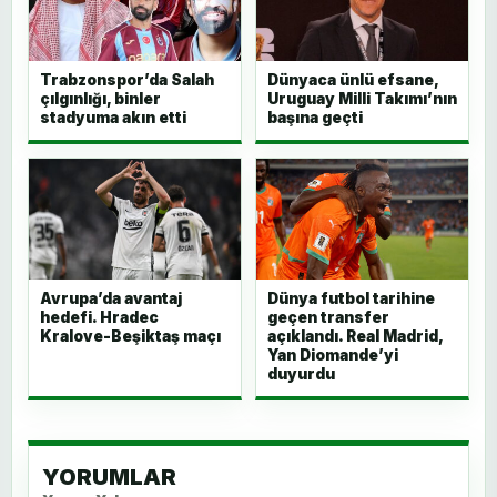
Trabzonspor’da Salah
Dünyaca ünlü efsane,
çılgınlığı, binler
Uruguay Milli Takımı’nın
stadyuma akın etti
başına geçti
Avrupa’da avantaj
Dünya futbol tarihine
hedefi. Hradec
geçen transfer
Kralove-Beşiktaş maçı
açıklandı. Real Madrid,
Yan Diomande’yi
duyurdu
YORUMLAR