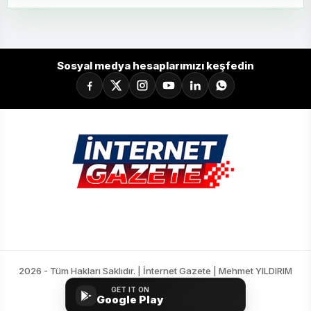
17
Zecorner Kayserispor
34
-35
30
18
Mısırlı.com.tr Fatih Karagümrük
34
-23
30
Sosyal medya hesaplarımızı keşfedin
2026 - Tüm Hakları Saklıdır. | İnternet Gazete | Mehmet YILDIRIM
GET IT ON
Google Play