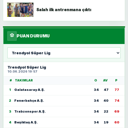
Salah ilk antrenmana çıktı
⚽
PUAN DURUMU
Lig
seç
Trendyol Süper Lig
10.06.2026 19:57
#
TAKIMLAR
O
AV
P
1
Galatasaray A.Ş.
34
47
77
2
Fenerbahçe A.Ş.
34
40
74
3
Trabzonspor A.Ş.
34
22
69
4
Beşiktaş A.Ş.
34
19
60