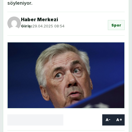
söyleniyor.
Haber Merkezi
Spor
Giriş:
29.04.2025 08:54
A-
A+
Facebook
X
LinkedIn
WhatsApp
Yorum
yaz