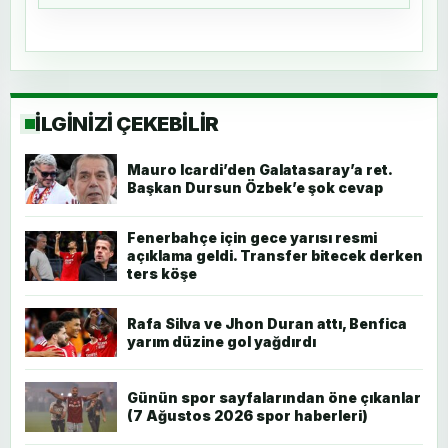
İLGİNİZİ ÇEKEBİLİR
Mauro Icardi’den Galatasaray’a ret.
Başkan Dursun Özbek’e şok cevap
Fenerbahçe için gece yarısı resmi
açıklama geldi. Transfer bitecek derken
ters köşe
Rafa Silva ve Jhon Duran attı, Benfica
yarım düzine gol yağdırdı
Günün spor sayfalarından öne çıkanlar
(7 Ağustos 2026 spor haberleri)