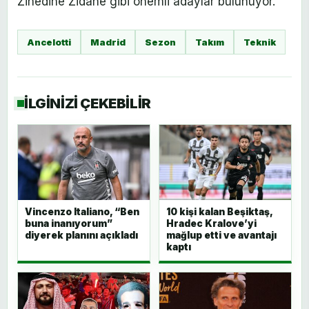
Zinedine Zidane gibi önemli adaylar bulunuyor.
Ancelotti
Madrid
Sezon
Takım
Teknik
İLGİNİZİ ÇEKEBİLİR
Vincenzo Italiano, “Ben
10 kişi kalan Beşiktaş,
buna inanıyorum”
Hradec Kralove’yi
diyerek planını açıkladı
mağlup etti ve avantajı
kaptı