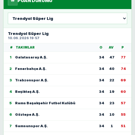
PUAN DURUMU
Lig
seç
Trendyol Süper Lig
10.06.2026 19:57
#
TAKIMLAR
O
AV
P
1
Galatasaray A.Ş.
34
47
77
2
Fenerbahçe A.Ş.
34
40
74
3
Trabzonspor A.Ş.
34
22
69
4
Beşiktaş A.Ş.
34
19
60
5
Rams Başakşehir Futbol Kulübü
34
23
57
6
Göztepe A.Ş.
34
10
55
7
Samsunspor A.Ş.
34
1
51