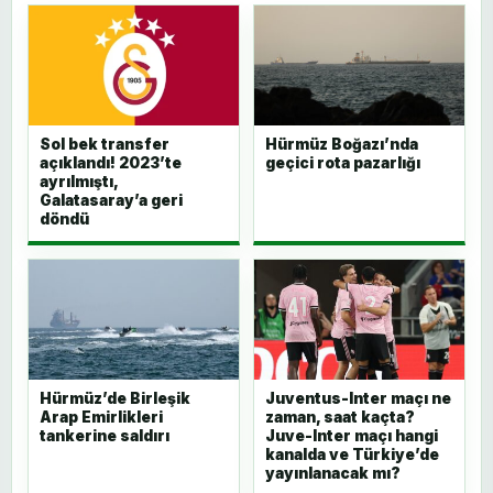
Sol bek transfer
Hürmüz Boğazı’nda
açıklandı! 2023’te
geçici rota pazarlığı
ayrılmıştı,
Galatasaray’a geri
döndü
Hürmüz’de Birleşik
Juventus-Inter maçı ne
Arap Emirlikleri
zaman, saat kaçta?
tankerine saldırı
Juve-Inter maçı hangi
kanalda ve Türkiye’de
yayınlanacak mı?