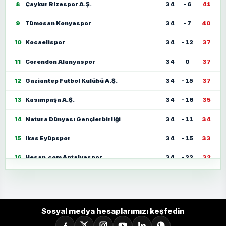
8
Çaykur Rizespor A.Ş.
34
-6
41
9
Tümosan Konyaspor
34
-7
40
10
Kocaelispor
34
-12
37
11
Corendon Alanyaspor
34
0
37
12
Gaziantep Futbol Kulübü A.Ş.
34
-15
37
13
Kasımpaşa A.Ş.
34
-16
35
14
Natura Dünyası Gençlerbirliği
34
-11
34
15
Ikas Eyüpspor
34
-15
33
16
Hesap.com Antalyaspor
34
-22
32
17
Zecorner Kayserispor
34
-35
30
18
Mısırlı.com.tr Fatih Karagümrük
34
-23
30
Sosyal medya hesaplarımızı keşfedin