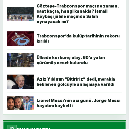
Göztepe-Trabzonspor maçı ne zaman,
saat kaçta, hangi kanalda? İsmail
Köybaşı jübile maçında Salah
oynayacak mı?
Trabzonspor’da kulüp tarihinin rekoru
kırıldı
Ülkede korkunç olay. 60’a yakın
çürümüş ceset bulundu
Aziz Yıldırım “Bitiririz” dedi, merakla
beklenen golcüyle anlaşmaya varıldı
Lionel Messi’nin acı günü. Jorge Messi
hayatını kaybetti
⚽