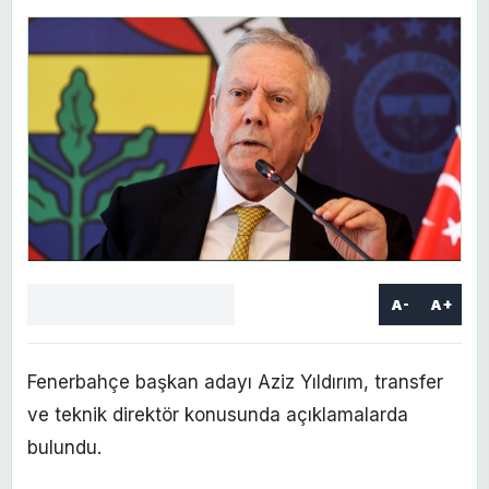
A-
A+
Facebook
X
LinkedIn
WhatsApp
Yorum
yaz
Fenerbahçe başkan adayı Aziz Yıldırım, transfer
ve teknik direktör konusunda açıklamalarda
bulundu.