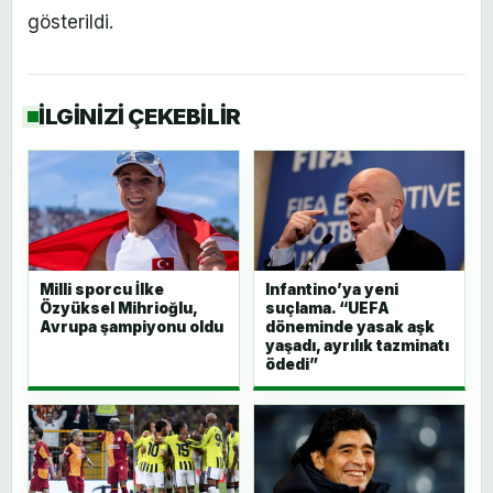
gösterildi.
İLGİNİZİ ÇEKEBİLİR
Milli sporcu İlke
Infantino’ya yeni
Özyüksel Mihrioğlu,
suçlama. “UEFA
Avrupa şampiyonu oldu
döneminde yasak aşk
yaşadı, ayrılık tazminatı
ödedi”