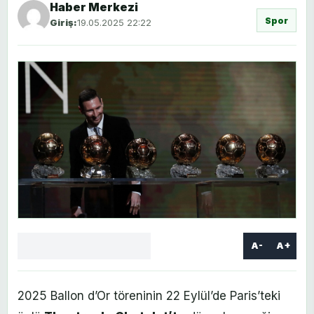
Haber Merkezi
Spor
Giriş:
19.05.2025 22:22
A-
A+
Facebook
X
LinkedIn
WhatsApp
Yorum
yaz
2025 Ballon d’Or töreninin 22 Eylül’de Paris’teki