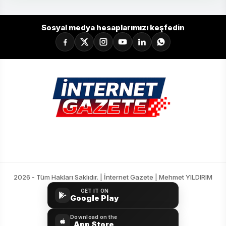
18
Mısırlı.com.tr Fatih Karagümrük
34
-23
30
Sosyal medya hesaplarımızı keşfedin
2026 - Tüm Hakları Saklıdır. | İnternet Gazete | Mehmet YILDIRIM
GET IT ON
Google Play
Download on the
App Store