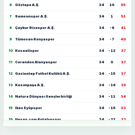
6
Göztepe A.Ş.
34
10
55
7
Samsunspor A.Ş.
34
1
51
8
Çaykur Rizespor A.Ş.
34
-6
41
9
Tümosan Konyaspor
34
-7
40
10
Kocaelispor
34
-12
37
11
Corendon Alanyaspor
34
0
37
12
Gaziantep Futbol Kulübü A.Ş.
34
-15
37
13
Kasımpaşa A.Ş.
34
-16
35
14
Natura Dünyası Gençlerbirliği
34
-11
34
15
Ikas Eyüpspor
34
-15
33
16
Hesap.com Antalyaspor
34
-22
32
17
Zecorner Kayserispor
34
-35
30