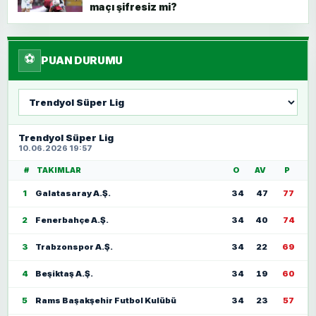
maçı şifresiz mi?
⚽
PUAN DURUMU
Lig
seç
Trendyol Süper Lig
10.06.2026 19:57
#
TAKIMLAR
O
AV
P
1
Galatasaray A.Ş.
34
47
77
2
Fenerbahçe A.Ş.
34
40
74
3
Trabzonspor A.Ş.
34
22
69
4
Beşiktaş A.Ş.
34
19
60
5
Rams Başakşehir Futbol Kulübü
34
23
57