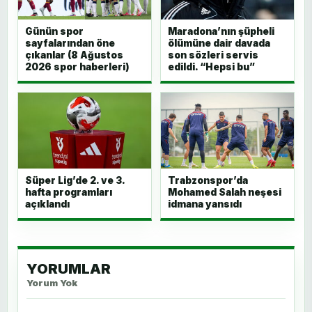
Günün spor
Maradona’nın şüpheli
sayfalarından öne
ölümüne dair davada
çıkanlar (8 Ağustos
son sözleri servis
2026 spor haberleri)
edildi. “Hepsi bu”
Süper Lig’de 2. ve 3.
Trabzonspor’da
hafta programları
Mohamed Salah neşesi
açıklandı
idmana yansıdı
YORUMLAR
Yorum Yok