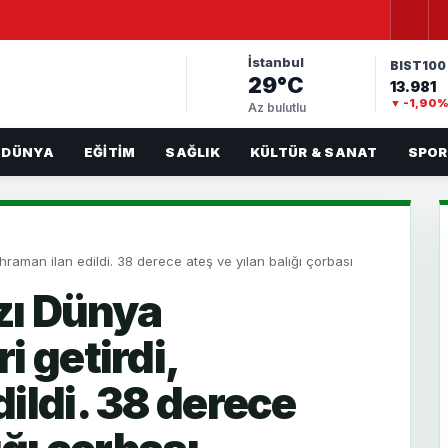
İstanbul
BIST100
29°C
13.981
▼ -1,90
Az bulutlu
DÜNYA
EĞITIM
SAĞLIK
KÜLTÜR & SANAT
SPOR
ahraman ilan edildi. 38 derece ateş ve yılan balığı çorbası
ızı Dünya
i getirdi,
ildi. 38 derece