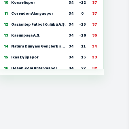
10
Kocaelispor
34
-12
37
11
Corendon Alanyaspor
34
0
37
12
Gaziantep Futbol Kulübü A.Ş.
34
-15
37
13
Kasımpaşa A.Ş.
34
-16
35
14
Natura Dünyası Gençlerbirliği
34
-11
34
15
Ikas Eyüpspor
34
-15
33
16
Hesap.com Antalyaspor
34
-22
32
17
Zecorner Kayserispor
34
-35
30
18
Mısırlı.com.tr Fatih Karagümrük
34
-23
30