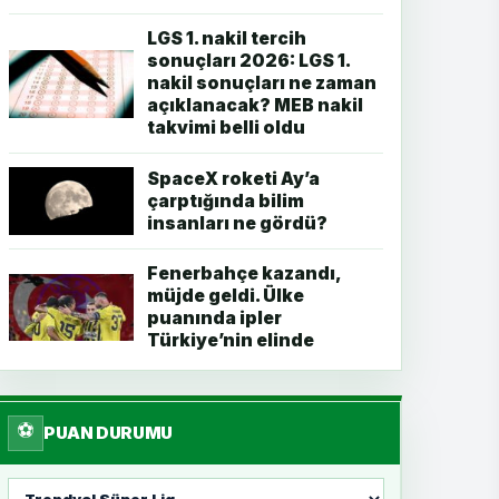
LGS 1. nakil tercih
sonuçları 2026: LGS 1.
nakil sonuçları ne zaman
açıklanacak? MEB nakil
takvimi belli oldu
SpaceX roketi Ay’a
çarptığında bilim
insanları ne gördü?
Fenerbahçe kazandı,
müjde geldi. Ülke
puanında ipler
Türkiye’nin elinde
⚽
PUAN DURUMU
Lig