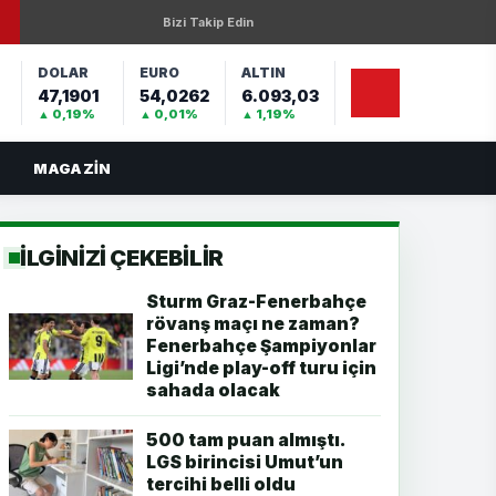
Bizi Takip Edin
DOLAR
EURO
ALTIN
47,1901
54,0262
6.093,03
%
▲ 0,19%
▲ 0,01%
▲ 1,19%
MAGAZIN
İLGİNİZİ ÇEKEBİLİR
Sturm Graz-Fenerbahçe
rövanş maçı ne zaman?
Fenerbahçe Şampiyonlar
Ligi’nde play-off turu için
sahada olacak
500 tam puan almıştı.
LGS birincisi Umut’un
tercihi belli oldu