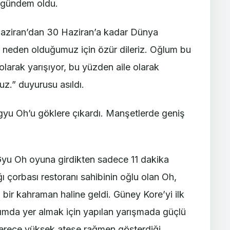
da gündem oldu.
 Haziran’dan 30 Haziran’a kadar Dünya
 neden olduğumuz için özür dileriz. Oğlum bu
larak yarışıyor, bu yüzden aile olarak
z.” duyurusu asıldı.
yu Oh’u göklere çıkardı. Manşetlerde geniş
Gyu Oh oyuna girdikten sadece 11 dakika
ığı çorbası restoranı sahibinin oğlu olan Oh,
bir kahraman haline geldi. Güney Kore’yi ilk
akımda yer almak için yapılan yarışmada güçlü
 derece yüksek ateşe rağmen gösterdiği