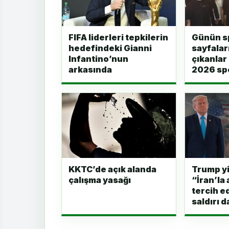
FIFA liderleri tepkilerin
Günün s
hedefindeki Gianni
sayfalar
Infantino’nun
çıkanlar
arkasında
2026 spo
KKTC’de açık alanda
Trump yi
çalışma yasağı
“İran’la
tercih 
saldırı 