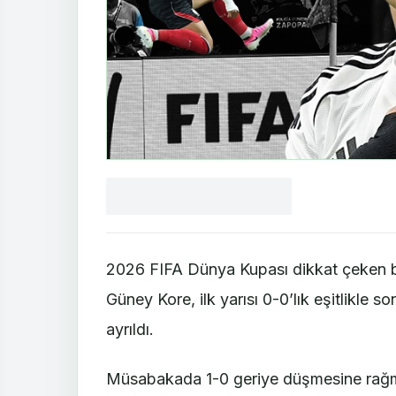
Facebook
X
LinkedIn
WhatsApp
Yorum
yaz
2026 FIFA Dünya Kupası dikkat çeken bi
Güney Kore, ilk yarısı 0-0’lık eşitlikle 
ayrıldı.
Müsabakada 1-0 geriye düşmesine rağm