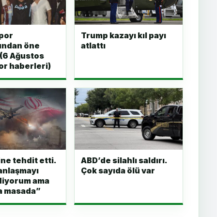
por
Trump kazayı kıl payı
ından öne
atlattı
 (6 Ağustos
r haberleri)
ne tehdit etti.
ABD’de silahlı saldırı.
 anlaşmayı
Çok sayıda ölü var
ediyorum ama
da masada”