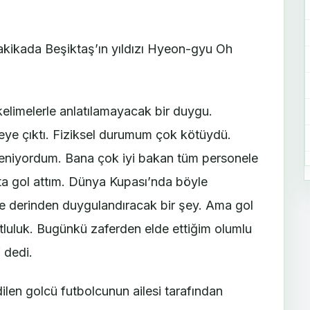
akikada Beşiktaş’ın yıldızı Hyeon-gyu Oh
limelerle anlatılamayacak bir duygu.
e çıktı. Fiziksel durumum çok kötüydü.
iyordum. Bana çok iyi bakan tüm personele
ta gol attım. Dünya Kupası’nda böyle
e derinden duygulandıracak bir şey. Ama gol
luluk. Bugünkü zaferden elde ettiğim olumlu
 dedi.
ilen golcü futbolcunun ailesi tarafından