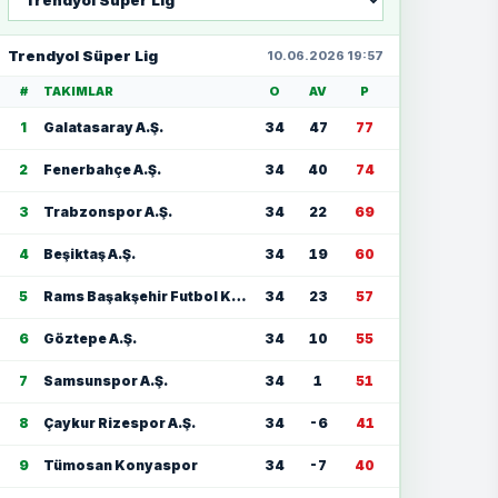
seç
Trendyol Süper Lig
10.06.2026 19:57
#
TAKIMLAR
O
AV
P
1
Galatasaray A.Ş.
34
47
77
2
Fenerbahçe A.Ş.
34
40
74
3
Trabzonspor A.Ş.
34
22
69
4
Beşiktaş A.Ş.
34
19
60
5
Rams Başakşehir Futbol Kulübü
34
23
57
6
Göztepe A.Ş.
34
10
55
7
Samsunspor A.Ş.
34
1
51
8
Çaykur Rizespor A.Ş.
34
-6
41
9
Tümosan Konyaspor
34
-7
40