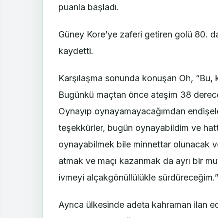
puanla başladı.
Güney Kore’ye zaferi getiren golü 80. d
kaydetti.
Karşılaşma sonunda konuşan Oh, “Bu, ke
Bugünkü maçtan önce ateşim 38 derecey
Oynayıp oynayamayacağımdan endişelen
teşekkürler, bugün oynayabildim ve hat
oynayabilmek bile minnettar olunacak v
atmak ve maçı kazanmak da ayrı bir mut
ivmeyi alçakgönüllülükle sürdüreceğim.”
Ayrıca ülkesinde adeta kahraman ilan ed