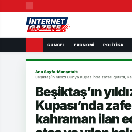
GÜNCEL
EKONOMI
POLITIKA
Ana Sayfa
›
Manşetalt
›
Beşiktaş’ın yıldızı Dünya Kupası’nda zaferi getirdi, k
Beşiktaş’ın yıld
Kupası’nda zafer
kahraman ilan ed