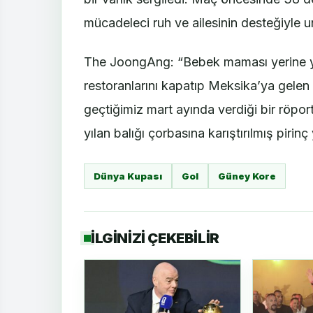
mücadeleci ruh ve ailesinin desteğiyle 
The JoongAng: “Bebek maması yerine yı
restoranlarını kapatıp Meksika’ya gelen
geçtiğimiz mart ayında verdiği bir röpo
yılan balığı çorbasına karıştırılmış pirin
Dünya Kupası
Gol
Güney Kore
İLGİNİZİ ÇEKEBİLİR