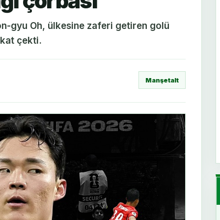
ığı çorbası
on-gyu Oh, ülkesine zaferi getiren golü
kat çekti.
Manşetalt