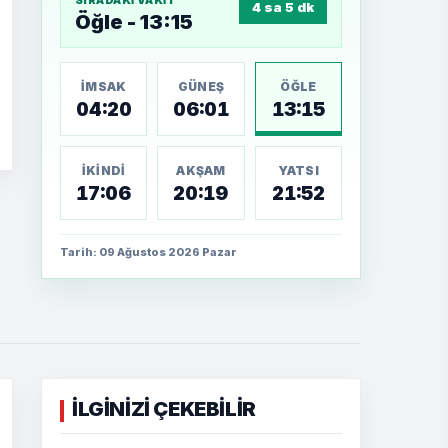
SIRADAKI VAKIT
4 sa 5 dk
Öğle - 13:15
İMSAK
GÜNEŞ
ÖĞLE
04:20
06:01
13:15
İKINDI
AKŞAM
YATSI
17:06
20:19
21:52
Tarih: 09 Ağustos 2026 Pazar
İLGİNİZİ ÇEKEBİLİR