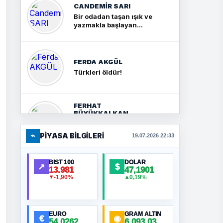
CANDEMIR SARI
Bir odadan taşan ışık ve
yazmakla başlayan
yolculuk
FERDA AKGÜL
Türkleri öldür!
FERHAT
BÜYÜKKALKAN
Ankara Zirvesi: NATO
Toplantısı mı, Yeni
⌁
PIYASA BILGILERI
19.07.2026 22:33
Ortadoğu Haritasının
Provası mı?
HÜSEYIN MÜMTAZ
BIST 100
DOLAR
↗
$
BAYAZITOĞLU
13.981
47,1901
-1,90%
0,19%
▼
▲
Hilâl Bıyık, Kara Kalpak
MURAT ÖZKAN
EURO
GRAM ALTIN
€
◉
54,0262
6.093,03