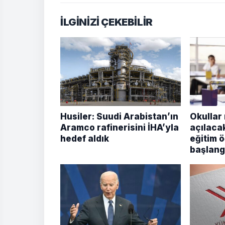
İLGİNİZİ ÇEKEBİLİR
Husiler: Suudi Arabistan’ın
Okullar
Aramco rafinerisini İHA’yla
açılaca
hedef aldık
eğitim ö
başlangı