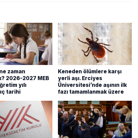
 ne zaman
Keneden ölümlere karşı
k? 2026-2027 MEB
yerli aşı. Erciyes
ğretim yılı
Üniversitesi’nde aşının ilk
ç tarihi
fazı tamamlanmak üzere