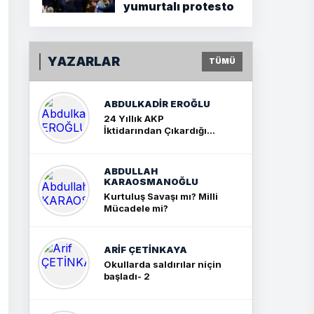
yumurtalı protesto
YAZARLAR
TÜMÜ
ABDULKADIR EROĞLU
24 Yıllık AKP
İktidarından Çıkardığım
Sonuç: İki Büyük Kavga
ABDULLAH
KARAOSMANOĞLU
Kurtuluş Savaşı mı? Milli
Mücadele mi?
ARIF ÇETİNKAYA
Okullarda saldırılar niçin
başladı- 2