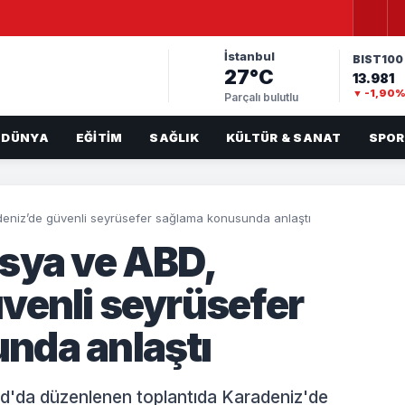
İstanbul
BIST100
27°C
13.981
▼ -1,90
Parçalı bulutlu
DÜNYA
EĞITIM
SAĞLIK
KÜLTÜR & SANAT
SPOR
eniz’de güvenli seyrüsefer sağlama konusunda anlaştı
sya ve ABD,
venli seyrüsefer
nda anlaştı
d'da düzenlenen toplantıda Karadeniz'de