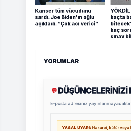
Kanser tüm vücudunu
YÖKDİL 
sardı. Joe Biden’ın oğlu
kaçta b
açıkladı. “Çok acı verici”
bitecek
kaç sor
sınav bi
YORUMLAR
DÜŞÜNCELERİNİZİ
💬
E-posta adresiniz yayınlanmayacaktır. 
YASAL UYARI:
Hakaret, küfür veya k