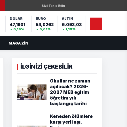
Bizi Takip Edin
DOLAR
EURO
ALTIN
47,1901
54,0262
6.093,03
%
▲ 0,19%
▲ 0,01%
▲ 1,19%
MAGAZIN
İLGİNİZİ ÇEKEBİLİR
Okullar ne zaman
açılacak? 2026-
2027 MEB eğitim
öğretim yılı
başlangıç tarihi
Keneden ölümlere
karşı yerli aşı.