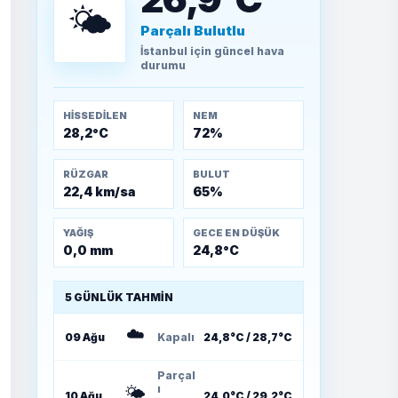
döşendi?
🌤️
Parçalı Bulutlu
TEOMAN ALPASLAN
İstanbul
için güncel hava
Kütahya-Eskişehir
durumu
Muharebeleri (10-24
Temmuz 1921)
HISSEDILEN
NEM
28,2°C
72%
RÜZGAR
BULUT
22,4 km/sa
65%
YAĞIŞ
GECE EN DÜŞÜK
0,0 mm
24,8°C
5 GÜNLÜK TAHMIN
☁️
09 Ağu
Kapalı
24,8°C / 28,7°C
Parçal
🌤️
ı
10 Ağu
24,0°C / 29,2°C