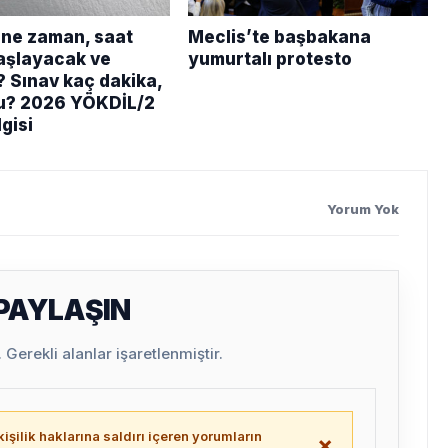
ne zaman, saat
Meclis’te başbakana
aşlayacak ve
yumurtalı protesto
? Sınav kaç dakika,
u? 2026 YÖKDİL/2
lgisi
Yorum Yok
 PAYLAŞIN
Gerekli alanlar işaretlenmiştir.
işilik haklarına saldırı içeren yorumların
×