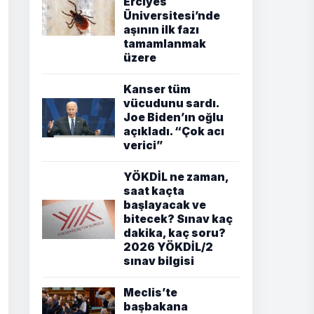
Erciyes
Üniversitesi’nde
aşının ilk fazı
tamamlanmak
üzere
Kanser tüm
vücudunu sardı.
Joe Biden’ın oğlu
açıkladı. “Çok acı
verici”
YÖKDİL ne zaman,
saat kaçta
başlayacak ve
bitecek? Sınav kaç
dakika, kaç soru?
2026 YÖKDİL/2
sınav bilgisi
Meclis’te
başbakana