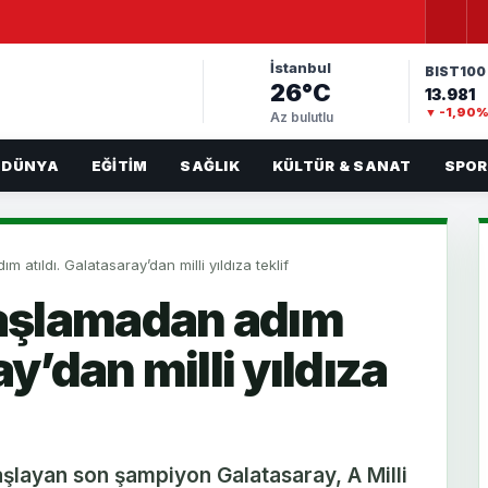
İstanbul
BIST100
26°C
13.981
▼ -1,90
Az bulutlu
DÜNYA
EĞITIM
SAĞLIK
KÜLTÜR & SANAT
SPOR
atıldı. Galatasaray’dan milli yıldıza teklif
aşlamadan adım
ay’dan milli yıldıza
aşlayan son şampiyon Galatasaray, A Milli