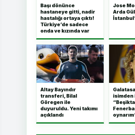
Başı dönünce
Jose Mo
hastaneye gitti, nadir
Arda Gül
hastalığı ortaya çıktı!
İstanbul
Türkiye’de sadece
onda ve kızında var
Altay Bayındır
Galatasa
transferi, Bilal
isimden i
Göregen ile
“Beşikta
duyuruldu. Yeni takımı
Fenerba
açıklandı
oynarım