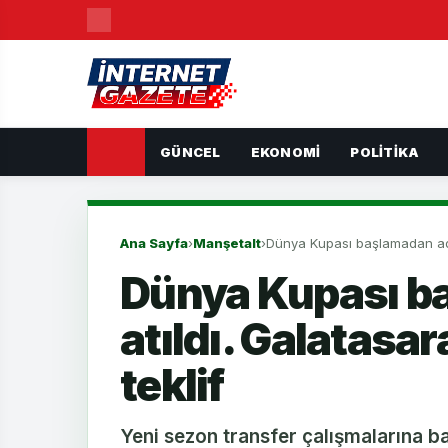
GÜNCEL
EKONOMI
POLITIKA
Ana Sayfa
›
Manşetalt
›
Dünya Kupası başlamadan adım 
Dünya Kupası b
atıldı. Galatasar
teklif
Yeni sezon transfer çalışmalarına b