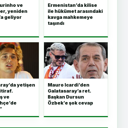
urinho ve
Ermenistan’da kilise
er, yeniden
ile hükümet arasındaki
’a geliyor
kavga mahkemeye
taşındı
ray’da yetişen
Mauro Icardi’den
tiraf.
Galatasaray’a ret.
ş ve
Başkan Dursun
hçe’de
Özbek’e şok cevap
”