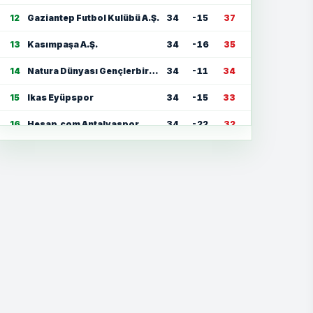
12
Gaziantep Futbol Kulübü A.Ş.
34
-15
37
13
Kasımpaşa A.Ş.
34
-16
35
14
Natura Dünyası Gençlerbirliği
34
-11
34
15
Ikas Eyüpspor
34
-15
33
16
Hesap.com Antalyaspor
34
-22
32
17
Zecorner Kayserispor
34
-35
30
18
Mısırlı.com.tr Fatih Karagümrük
34
-23
30