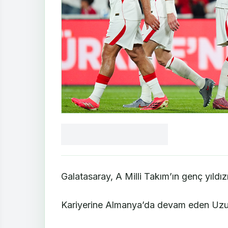
Facebook
X
LinkedIn
WhatsApp
Yorum
yaz
Galatasaray, A Milli Takım’ın genç yıld
Kariyerine Almanya’da devam eden Uzun 