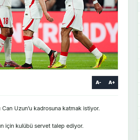
A-
A+
ızı Can Uzun’u kadrosuna katmak istiyor.
için kulübü servet talep ediyor.