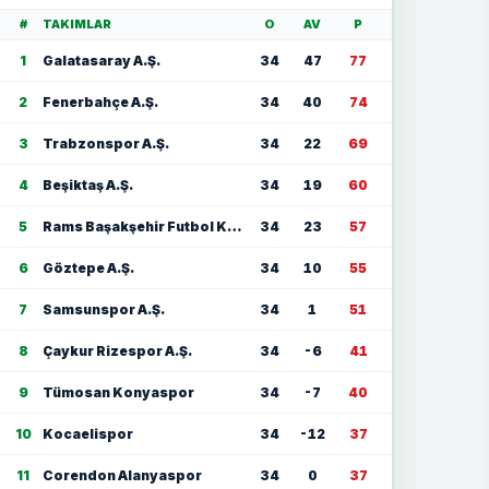
#
TAKIMLAR
O
AV
P
1
Galatasaray A.Ş.
34
47
77
2
Fenerbahçe A.Ş.
34
40
74
3
Trabzonspor A.Ş.
34
22
69
4
Beşiktaş A.Ş.
34
19
60
5
Rams Başakşehir Futbol Kulübü
34
23
57
6
Göztepe A.Ş.
34
10
55
7
Samsunspor A.Ş.
34
1
51
8
Çaykur Rizespor A.Ş.
34
-6
41
9
Tümosan Konyaspor
34
-7
40
10
Kocaelispor
34
-12
37
11
Corendon Alanyaspor
34
0
37