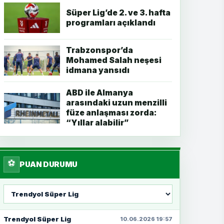
Süper Lig’de 2. ve 3. hafta
programları açıklandı
Trabzonspor’da
Mohamed Salah neşesi
idmana yansıdı
ABD ile Almanya
arasındaki uzun menzilli
füze anlaşması zorda:
“Yıllar alabilir”
⚽
PUAN DURUMU
Lig
seç
Trendyol Süper Lig
10.06.2026 19:57