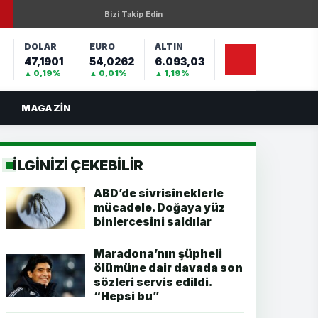
Bizi Takip Edin
DOLAR
EURO
ALTIN
47,1901
54,0262
6.093,03
%
▲ 0,19%
▲ 0,01%
▲ 1,19%
MAGAZIN
İLGİNİZİ ÇEKEBİLİR
ABD’de sivrisineklerle
mücadele. Doğaya yüz
binlercesini saldılar
Maradona’nın şüpheli
ölümüne dair davada son
sözleri servis edildi.
“Hepsi bu”