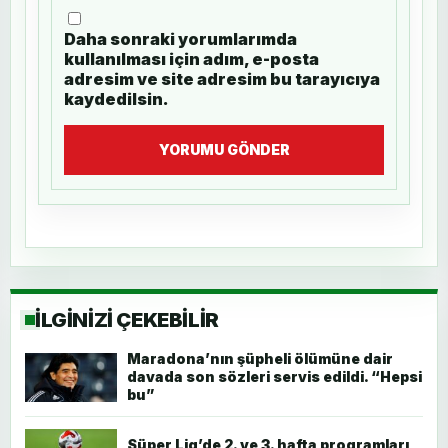
Daha sonraki yorumlarımda
kullanılması için adım, e-posta
adresim ve site adresim bu tarayıcıya
kaydedilsin.
YORUMU GÖNDER
İLGİNİZİ ÇEKEBİLİR
Maradona’nın şüpheli ölümüne dair
davada son sözleri servis edildi. “Hepsi
bu”
Süper Lig’de 2. ve 3. hafta programları