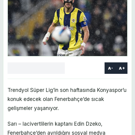
A-
A+
Facebook
X
LinkedIn
WhatsApp
Yorum
yaz
Trendyol Süper Lig’in son haftasında Konyaspor’u
konuk edecek olan Fenerbahçe’de sıcak
gelişmeler yaşanıyor.
Sarı – lacivertlilerin kaptanı Edin Dzeko,
Fenerbahçe’den ayrıldığını sosyal medya