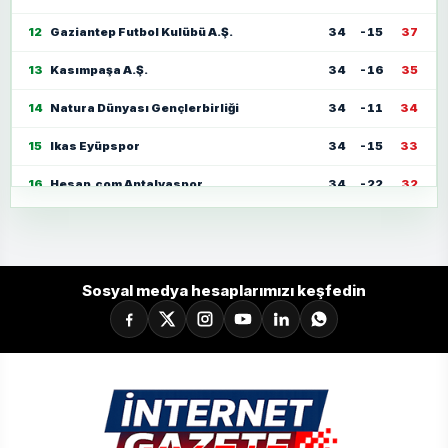
12
Gaziantep Futbol Kulübü A.Ş.
34
-15
37
13
Kasımpaşa A.Ş.
34
-16
35
14
Natura Dünyası Gençlerbirliği
34
-11
34
15
Ikas Eyüpspor
34
-15
33
16
Hesap.com Antalyaspor
34
-22
32
17
Zecorner Kayserispor
34
-35
30
18
Mısırlı.com.tr Fatih Karagümrük
34
-23
30
Sosyal medya hesaplarımızı keşfedin