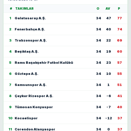
#
TAKIMLAR
O
AV
P
1
Galatasaray A.Ş.
34
47
77
2
Fenerbahçe A.Ş.
34
40
74
3
Trabzonspor A.Ş.
34
22
69
4
Beşiktaş A.Ş.
34
19
60
5
Rams Başakşehir Futbol Kulübü
34
23
57
6
Göztepe A.Ş.
34
10
55
7
Samsunspor A.Ş.
34
1
51
8
Çaykur Rizespor A.Ş.
34
-6
41
9
Tümosan Konyaspor
34
-7
40
10
Kocaelispor
34
-12
37
11
Corendon Alanyaspor
34
0
37