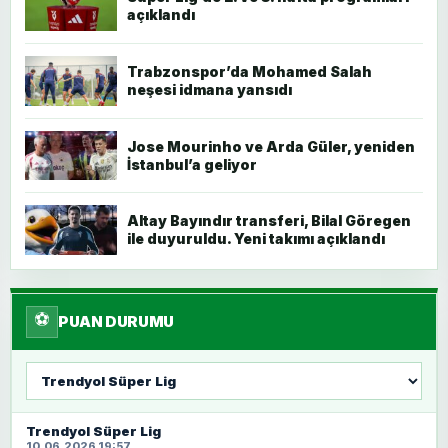
açıklandı
Trabzonspor’da Mohamed Salah
neşesi idmana yansıdı
Jose Mourinho ve Arda Güler, yeniden
İstanbul’a geliyor
Altay Bayındır transferi, Bilal Göregen
ile duyuruldu. Yeni takımı açıklandı
⚽
PUAN DURUMU
Lig
seç
Trendyol Süper Lig
10.06.2026 19:57