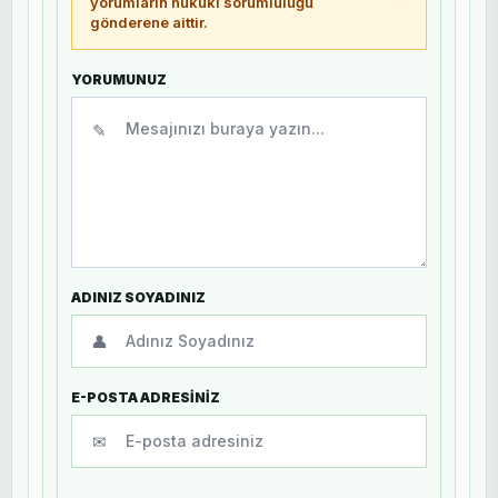
yorumların hukuki sorumluluğu
gönderene aittir.
YORUMUNUZ
✎
ADINIZ SOYADINIZ
👤
E-POSTA ADRESİNİZ
✉