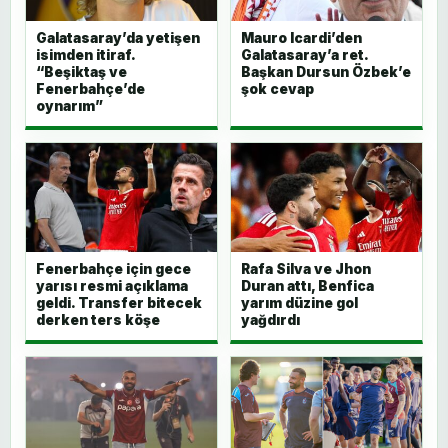
Galatasaray’da yetişen
Mauro Icardi’den
isimden itiraf.
Galatasaray’a ret.
“Beşiktaş ve
Başkan Dursun Özbek’e
Fenerbahçe’de
şok cevap
oynarım”
Fenerbahçe için gece
Rafa Silva ve Jhon
yarısı resmi açıklama
Duran attı, Benfica
geldi. Transfer bitecek
yarım düzine gol
derken ters köşe
yağdırdı