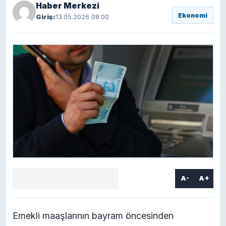
Haber Merkezi
Ekonomi
Giriş:
13.05.2026 08:00
A-
A+
Facebook
X
LinkedIn
WhatsApp
Yorum
yaz
Emekli maaşlarının bayram öncesinden