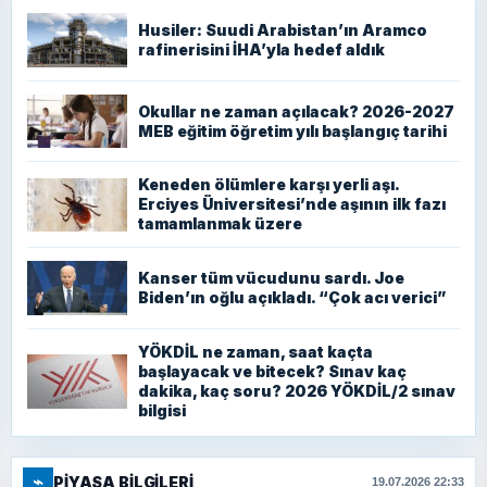
Husiler: Suudi Arabistan’ın Aramco
rafinerisini İHA’yla hedef aldık
Okullar ne zaman açılacak? 2026-2027
MEB eğitim öğretim yılı başlangıç tarihi
Keneden ölümlere karşı yerli aşı.
Erciyes Üniversitesi’nde aşının ilk fazı
tamamlanmak üzere
Kanser tüm vücudunu sardı. Joe
Biden’ın oğlu açıkladı. “Çok acı verici”
YÖKDİL ne zaman, saat kaçta
başlayacak ve bitecek? Sınav kaç
dakika, kaç soru? 2026 YÖKDİL/2 sınav
bilgisi
⌁
PIYASA BILGILERI
19.07.2026 22:33