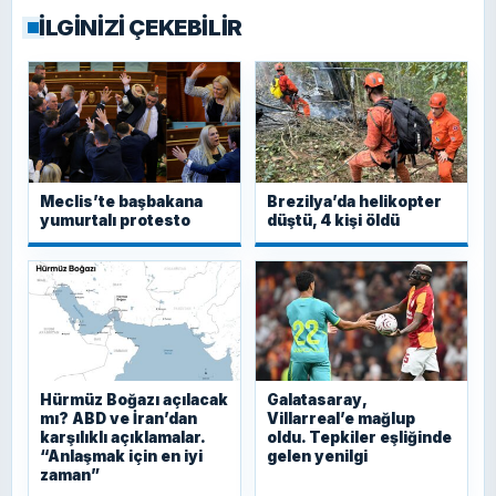
İLGİNİZİ ÇEKEBİLİR
Meclis’te başbakana
Brezilya’da helikopter
yumurtalı protesto
düştü, 4 kişi öldü
Hürmüz Boğazı açılacak
Galatasaray,
mı? ABD ve İran’dan
Villarreal’e mağlup
karşılıklı açıklamalar.
oldu. Tepkiler eşliğinde
“Anlaşmak için en iyi
gelen yenilgi
zaman”