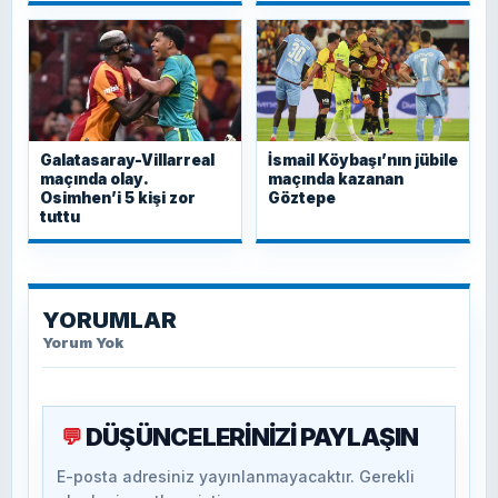
Galatasaray-Villarreal
İsmail Köybaşı’nın jübile
maçında olay.
maçında kazanan
Osimhen’i 5 kişi zor
Göztepe
tuttu
YORUMLAR
Yorum Yok
DÜŞÜNCELERİNİZİ PAYLAŞIN
💬
E-posta adresiniz yayınlanmayacaktır. Gerekli