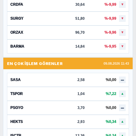
CRDFA
30,64
%-9,99
▼
SURGY
51,80
%-9,99
▼
ORZAX
96,70
%-9,96
▼
BARMA
14,84
%-9,95
▼
EN ÇOK İŞLEM GÖRENLER
09.08.2026 11:43
SASA
2,58
%0,00
▬
TSPOR
1,04
%7,22
▲
PSGYO
3,70
%0,00
▬
HEKTS
2,93
%0,34
▲
ISCTR
12,36
%0,24
▲