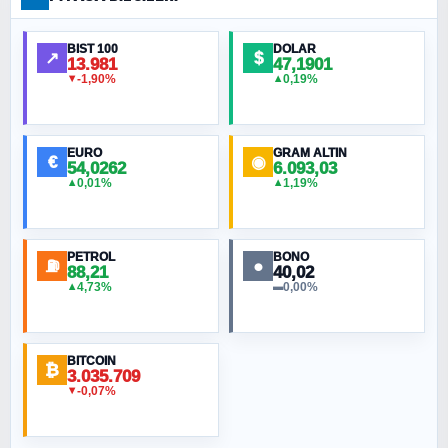
BIST 100
DOLAR
↗
$
13.981
47,1901
-1,90%
0,19%
▼
▲
EURO
GRAM ALTIN
€
◉
54,0262
6.093,03
0,01%
1,19%
▲
▲
PETROL
BONO
⛽
●
88,21
40,02
4,73%
0,00%
▲
▬
BITCOIN
₿
3.035.709
-0,07%
▼