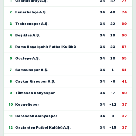
1
Galatasaray A.Ş.
34
47
77
2
Fenerbahçe A.Ş.
34
40
74
3
Trabzonspor A.Ş.
34
22
69
4
Beşiktaş A.Ş.
34
19
60
5
Rams Başakşehir Futbol Kulübü
34
23
57
6
Göztepe A.Ş.
34
10
55
7
Samsunspor A.Ş.
34
1
51
8
Çaykur Rizespor A.Ş.
34
-6
41
9
Tümosan Konyaspor
34
-7
40
10
Kocaelispor
34
-12
37
11
Corendon Alanyaspor
34
0
37
12
Gaziantep Futbol Kulübü A.Ş.
34
-15
37