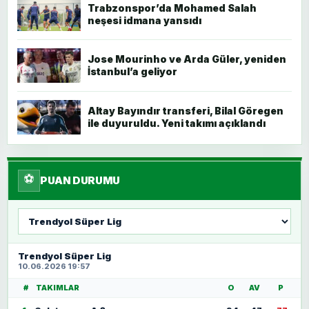
Trabzonspor’da Mohamed Salah
neşesi idmana yansıdı
Jose Mourinho ve Arda Güler, yeniden
İstanbul’a geliyor
Altay Bayındır transferi, Bilal Göregen
ile duyuruldu. Yeni takımı açıklandı
⚽
PUAN DURUMU
Lig
seç
Trendyol Süper Lig
10.06.2026 19:57
#
TAKIMLAR
O
AV
P