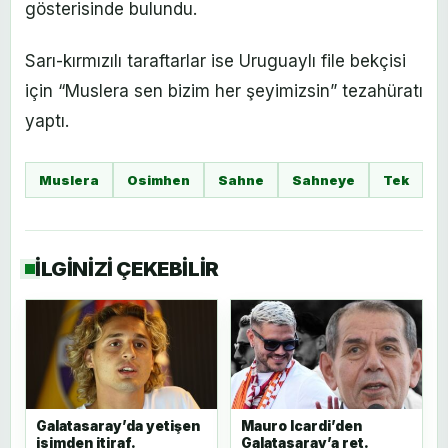
gösterisinde bulundu.
Sarı-kırmızılı taraftarlar ise Uruguaylı file bekçisi
için “Muslera sen bizim her şeyimizsin” tezahüratı
yaptı.
Muslera
Osimhen
Sahne
Sahneye
Tek
İLGİNİZİ ÇEKEBİLİR
Galatasaray’da yetişen
Mauro Icardi’den
isimden itiraf.
Galatasaray’a ret.