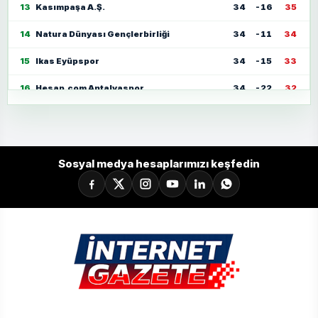
13
Kasımpaşa A.Ş.
34
-16
35
14
Natura Dünyası Gençlerbirliği
34
-11
34
15
Ikas Eyüpspor
34
-15
33
16
Hesap.com Antalyaspor
34
-22
32
17
Zecorner Kayserispor
34
-35
30
18
Mısırlı.com.tr Fatih Karagümrük
34
-23
30
Sosyal medya hesaplarımızı keşfedin