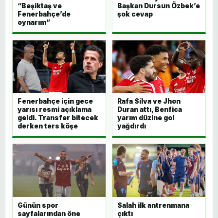
“Beşiktaş ve
Başkan Dursun Özbek’e
Fenerbahçe’de
şok cevap
oynarım”
Fenerbahçe için gece
Rafa Silva ve Jhon
yarısı resmi açıklama
Duran attı, Benfica
geldi. Transfer bitecek
yarım düzine gol
derken ters köşe
yağdırdı
Günün spor
Salah ilk antrenmana
sayfalarından öne
çıktı