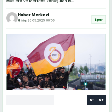
Muslera ve Mertens konuşulan is...
Haber Merkezi
Spor
Giriş:
26.05.2025 00:06
A-
A+
Facebook
X
LinkedIn
WhatsApp
Yorum
yaz