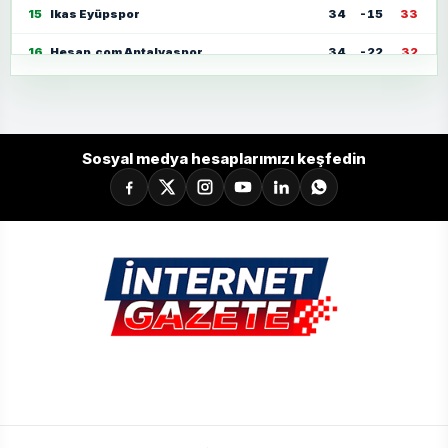
15
Ikas Eyüpspor
34
-15
33
16
Hesap.com Antalyaspor
34
-22
32
17
Zecorner Kayserispor
34
-35
30
18
Mısırlı.com.tr Fatih Karagümrük
34
-23
30
Sosyal medya hesaplarımızı keşfedin