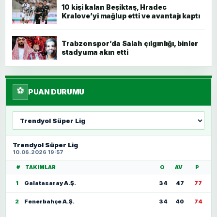
10 kişi kalan Beşiktaş, Hradec
Kralove’yi mağlup etti ve avantajı kaptı
Trabzonspor’da Salah çılgınlığı, binler
stadyuma akın etti
⚽
PUAN DURUMU
Lig
seç
Trendyol Süper Lig
10.06.2026 19:57
#
TAKIMLAR
O
AV
P
1
Galatasaray A.Ş.
34
47
77
2
Fenerbahçe A.Ş.
34
40
74