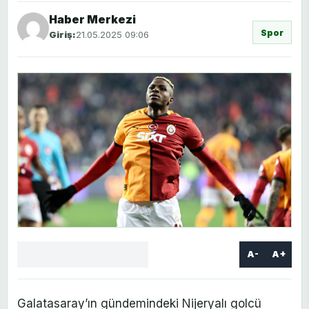
Haber Merkezi
Spor
Giriş:
21.05.2025 09:06
A-
A+
Facebook
X
LinkedIn
WhatsApp
Yorum
yaz
Galatasaray’ın gündemindeki Nijeryalı golcü