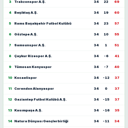
3
Trabzonspor A.Ş.
34
22
69
4
Beşiktaş A.Ş.
34
19
60
5
Rams Başakşehir Futbol Kulübü
34
23
57
6
Göztepe A.Ş.
34
10
55
7
Samsunspor A.Ş.
34
1
51
8
Çaykur Rizespor A.Ş.
34
-6
41
9
Tümosan Konyaspor
34
-7
40
10
Kocaelispor
34
-12
37
11
Corendon Alanyaspor
34
0
37
12
Gaziantep Futbol Kulübü A.Ş.
34
-15
37
13
Kasımpaşa A.Ş.
34
-16
35
14
Natura Dünyası Gençlerbirliği
34
-11
34