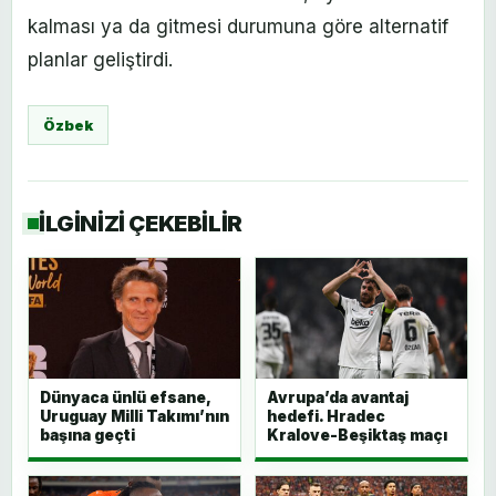
kalması ya da gitmesi durumuna göre alternatif
planlar geliştirdi.
Özbek
İLGİNİZİ ÇEKEBİLİR
Dünyaca ünlü efsane,
Avrupa’da avantaj
Uruguay Milli Takımı’nın
hedefi. Hradec
başına geçti
Kralove-Beşiktaş maçı