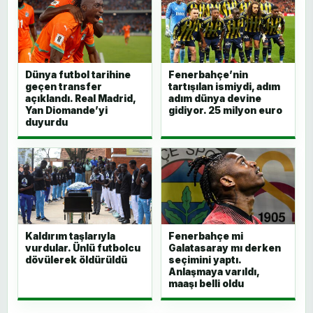
Dünya futbol tarihine
Fenerbahçe’nin
geçen transfer
tartışılan ismiydi, adım
açıklandı. Real Madrid,
adım dünya devine
Yan Diomande’yi
gidiyor. 25 milyon euro
duyurdu
Kaldırım taşlarıyla
Fenerbahçe mi
vurdular. Ünlü futbolcu
Galatasaray mı derken
dövülerek öldürüldü
seçimini yaptı.
Anlaşmaya varıldı,
maaşı belli oldu