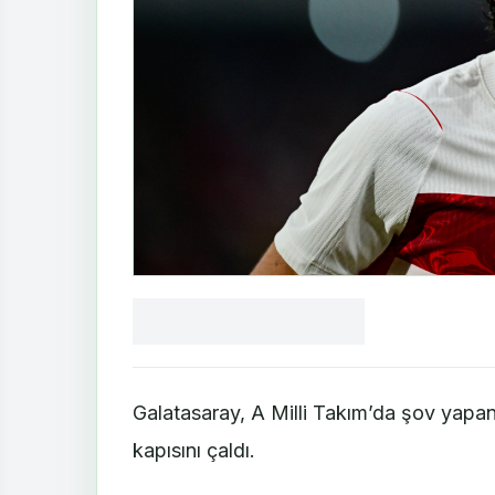
Facebook
X
LinkedIn
WhatsApp
Yorum
yaz
Galatasaray, A Milli Takım’da şov yapan
kapısını çaldı.