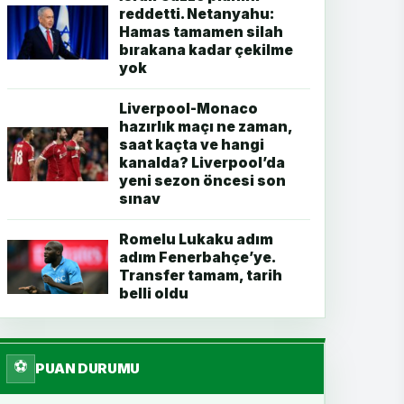
reddetti. Netanyahu:
Hamas tamamen silah
bırakana kadar çekilme
yok
Liverpool-Monaco
hazırlık maçı ne zaman,
saat kaçta ve hangi
kanalda? Liverpool’da
yeni sezon öncesi son
sınav
Romelu Lukaku adım
adım Fenerbahçe’ye.
Transfer tamam, tarih
belli oldu
⚽
PUAN DURUMU