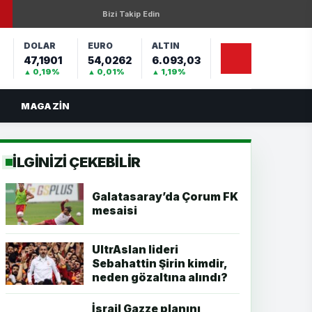
Bizi Takip Edin
DOLAR
EURO
ALTIN
47,1901
54,0262
6.093,03
%
▲ 0,19%
▲ 0,01%
▲ 1,19%
MAGAZIN
İLGİNİZİ ÇEKEBİLİR
Galatasaray’da Çorum FK
mesaisi
UltrAslan lideri
Sebahattin Şirin kimdir,
neden gözaltına alındı?
İsrail Gazze planını