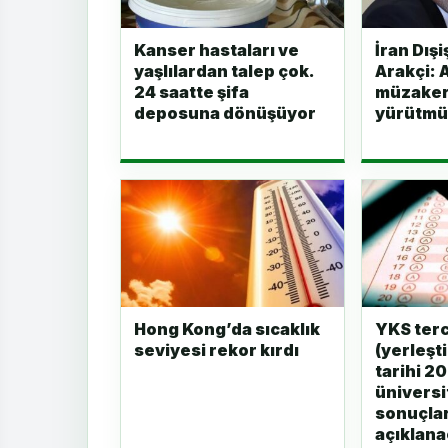
Kanser hastaları ve
İran Dışi
yaşlılardan talep çok.
Arakçi: 
24 saatte şifa
müzake
deposuna dönüşüyor
yürütmü
Hong Kong’da sıcaklık
YKS terc
seviyesi rekor kırdı
(yerleşt
tarihi 2
üniversi
sonuçlar
açıklan