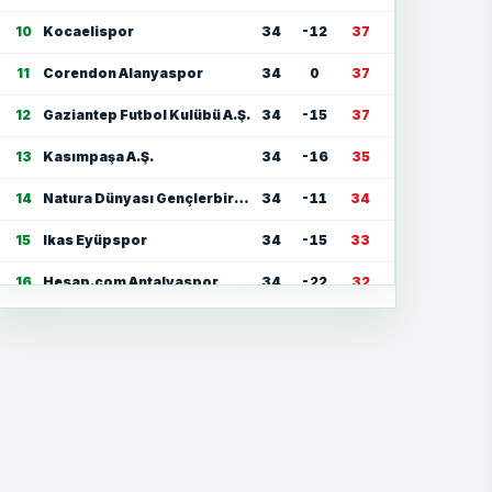
10
Kocaelispor
34
-12
37
11
Corendon Alanyaspor
34
0
37
12
Gaziantep Futbol Kulübü A.Ş.
34
-15
37
13
Kasımpaşa A.Ş.
34
-16
35
14
Natura Dünyası Gençlerbirliği
34
-11
34
15
Ikas Eyüpspor
34
-15
33
16
Hesap.com Antalyaspor
34
-22
32
17
Zecorner Kayserispor
34
-35
30
18
Mısırlı.com.tr Fatih Karagümrük
34
-23
30