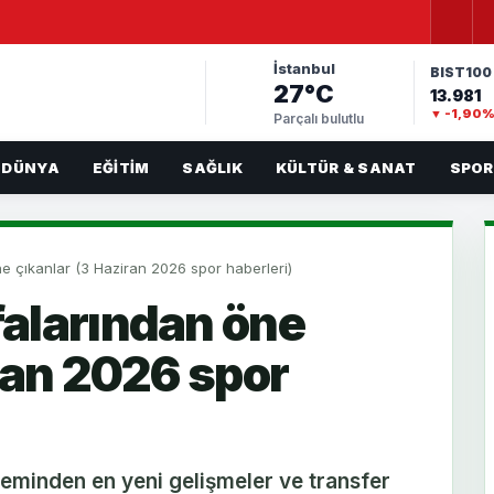
İstanbul
BIST100
27°C
13.981
▼ -1,90
Parçalı bulutlu
DÜNYA
EĞITIM
SAĞLIK
KÜLTÜR & SANAT
SPOR
 çıkanlar (3 Haziran 2026 spor haberleri)
alarından öne
ran 2026 spor
eminden en yeni gelişmeler ve transfer