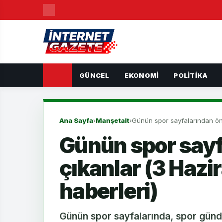
GÜNCEL
EKONOMI
POLITIKA
Ana Sayfa
›
Manşetalt
›
Günün spor sayfalarından öne
Günün spor sayf
çıkanlar (3 Hazi
haberleri)
Günün spor sayfalarında, spor günd