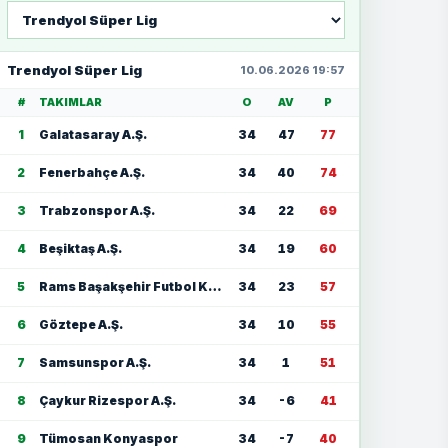
Lig
seç
Trendyol Süper Lig
10.06.2026 19:57
#
TAKIMLAR
O
AV
P
1
Galatasaray A.Ş.
34
47
77
2
Fenerbahçe A.Ş.
34
40
74
3
Trabzonspor A.Ş.
34
22
69
4
Beşiktaş A.Ş.
34
19
60
5
Rams Başakşehir Futbol Kulübü
34
23
57
6
Göztepe A.Ş.
34
10
55
7
Samsunspor A.Ş.
34
1
51
8
Çaykur Rizespor A.Ş.
34
-6
41
9
Tümosan Konyaspor
34
-7
40