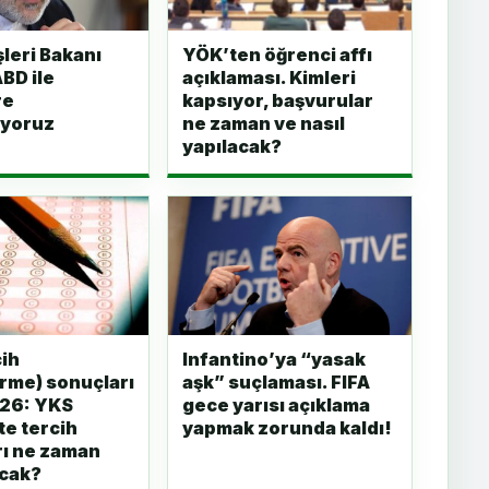
şleri Bakanı
YÖK’ten öğrenci affı
ABD ile
açıklaması. Kimleri
re
kapsıyor, başvurular
yoruz
ne zaman ve nasıl
yapılacak?
ih
Infantino’ya “yasak
irme) sonuçları
aşk” suçlaması. FIFA
026: YKS
gece yarısı açıklama
te tercih
yapmak zorunda kaldı!
ı ne zaman
acak?