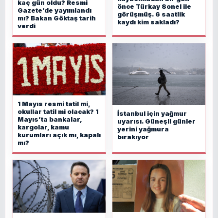
kaç gün oldu? Resmi
önce Türkay Sonel ile
Gazete’de yayımlandı
görüşmüş. 6 saatlik
mı? Bakan Göktaş tarih
kaydı kim sakladı?
verdi
1 Mayıs resmi tatil mi,
okullar tatil mi olacak? 1
İstanbul için yağmur
Mayıs’ta bankalar,
uyarısı. Güneşli günler
kargolar, kamu
yerini yağmura
kurumları açık mı, kapalı
bırakıyor
mı?