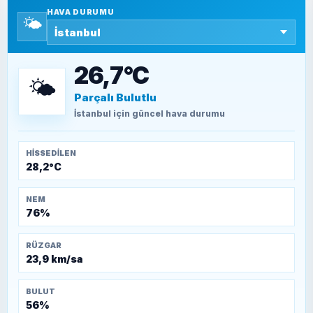
HAVA DURUMU
🌤️
SEYFULLAH ÇİÇEK
15 Temmuz’a giden yolun taşları nasıl
döşendi?
26,7°C
🌤️
Parçalı Bulutlu
TEOMAN ALPASLAN
Kütahya-Eskişehir Muharebeleri (10-24
İstanbul
için güncel hava durumu
Temmuz 1921)
HISSEDILEN
28,2°C
NEM
76%
RÜZGAR
23,9 km/sa
BULUT
56%