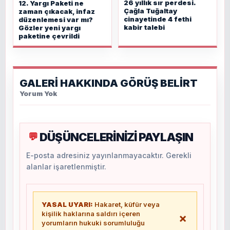
26 yıllık sır perdesi.
12. Yargı Paketi ne
Çağla Tuğaltay
zaman çıkacak, infaz
cinayetinde 4 fethi
düzenlemesi var mı?
kabir talebi
Gözler yeni yargı
paketine çevrildi
GALERİ HAKKINDA GÖRÜŞ BELİRT
Yorum Yok
DÜŞÜNCELERİNİZİ PAYLAŞIN
💬
E-posta adresiniz yayınlanmayacaktır. Gerekli
alanlar işaretlenmiştir.
YASAL UYARI:
Hakaret, küfür veya
kişilik haklarına saldırı içeren
×
yorumların hukuki sorumluluğu