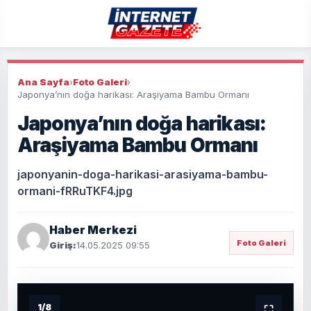
Ana Sayfa
›
Foto Galeri
›
Japonya’nın doğa harikası: Araşiyama Bambu Ormanı
Japonya’nın doğa harikası:
Araşiyama Bambu Ormanı
japonyanin-doga-harikasi-arasiyama-bambu-
ormani-fRRuTKF4.jpg
Haber Merkezi
Foto Galeri
Giriş:
14.05.2025 09:55
1
/
8
⛶