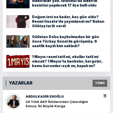
elektrikler yok. İstanbul’da elektrik
kesintisi yapılacak 17 ilçe belli oldu
Doğum izni ne kadar, kaç gün oldu?
Resmi Gazete’de yayımlandı mı? Bakan
Göktaş tarih verdi
Gülistan Doku kaybolmadan bir gün
önce Türkay Sonel ile görüşmüş. 6
saatlik kaydı kim sakladı?
1 Mayıs resmi tatil mi, okullar tatil mi
olacak? 1 Mayıs’ta bankalar, kargolar,
kamu kurumları açık mı, kapalı mı?
YAZARLAR
TÜMÜ
ABDULKADIR EROĞLU
24 Yıllık AKP İktidarından Çıkardığım
Sonuç: İki Büyük Kavga