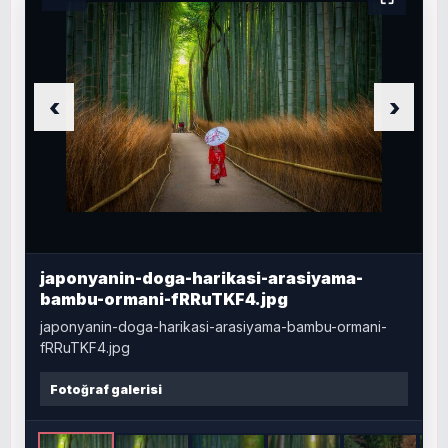
‹
›
japonyanin-doga-harikasi-arasiyama-
bambu-ormani-fRRuTKF4.jpg
japonyanin-doga-harikasi-arasiyama-bambu-ormani-
fRRuTKF4.jpg
Fotoğraf galerisi