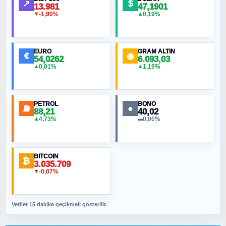
↗
$
13.981
47,1901
-1,90%
0,19%
▼
▲
HÜSEYIN MÜMTAZ BAYAZITOĞLU
Hilâl Bıyık, Kara Kalpak
EURO
GRAM ALTIN
€
◉
54,0262
6.093,03
0,01%
1,19%
▲
▲
MURAT ÖZKAN
Toplumdaki Ur: Kesin İnançlılar
PETROL
BONO
⛽
●
88,21
40,02
NURETTIN BÖLÜK
4,73%
0,00%
▲
▬
Şura suresi 10. Ayet
BITCOIN
ORHAN KILIÇOĞLU
₿
3.035.709
Fahişeye beyinli bir müstevli alçağına
-0,07%
▼
cevabımdır
Veriler 15 dakika geçikmeli gösterilir.
SAVAŞ ŞAHİN
Yazara ait yazı bulunamadı