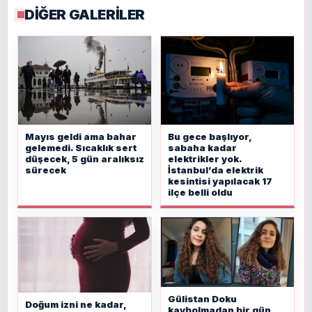
DİĞER GALERİLER
Mayıs geldi ama bahar
Bu gece başlıyor,
gelemedi. Sıcaklık sert
sabaha kadar
düşecek, 5 gün aralıksız
elektrikler yok.
sürecek
İstanbul’da elektrik
kesintisi yapılacak 17
ilçe belli oldu
Gülistan Doku
Doğum izni ne kadar,
kaybolmadan bir gün