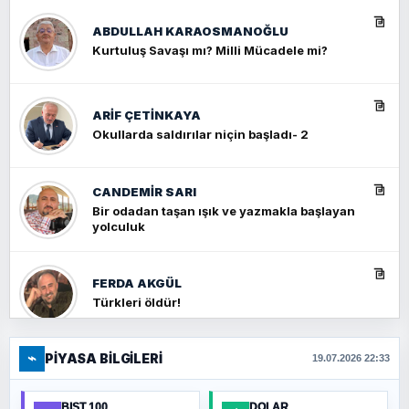
ABDULLAH KARAOSMANOĞLU
Kurtuluş Savaşı mı? Milli Mücadele mi?
ARIF ÇETİNKAYA
Okullarda saldırılar niçin başladı- 2
CANDEMIR SARI
Bir odadan taşan ışık ve yazmakla başlayan
yolculuk
FERDA AKGÜL
Türkleri öldür!
⌁
PIYASA BILGILERI
FERHAT BÜYÜKKALKAN
19.07.2026 22:33
Ankara Zirvesi: NATO Toplantısı mı, Yeni
Ortadoğu Haritasının Provası mı?
BIST 100
DOLAR