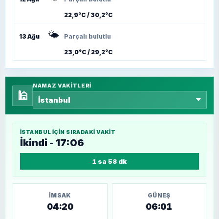
22,9°C / 30,2°C
🌤️
13 Ağu
Parçalı bulutlu
23,0°C / 29,2°C
NAMAZ VAKITLERI
🕌
İSTANBUL
IÇIN SIRADAKI VAKIT
İkindi - 17:06
1 sa 58 dk
İMSAK
GÜNEŞ
04:20
06:01