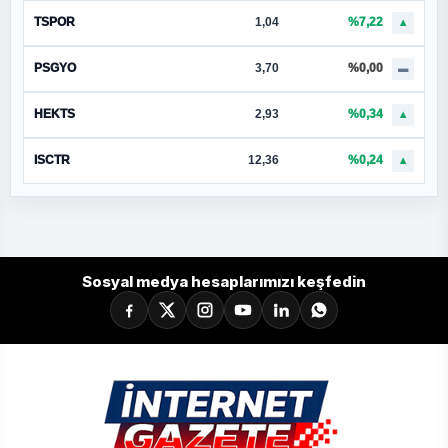
TSPOR
1,04
%7,22
▲
PSGYO
3,70
%0,00
▬
HEKTS
2,93
%0,34
▲
ISCTR
12,36
%0,24
▲
Sosyal medya hesaplarımızı keşfedin