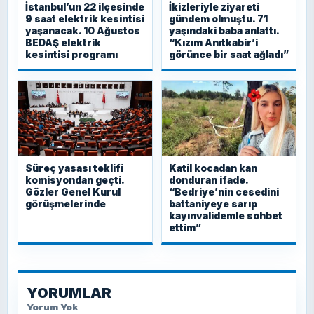
İstanbul’un 22 ilçesinde
İkizleriyle ziyareti
9 saat elektrik kesintisi
gündem olmuştu. 71
yaşanacak. 10 Ağustos
yaşındaki baba anlattı.
BEDAŞ elektrik
“Kızım Anıtkabir’i
kesintisi programı
görünce bir saat ağladı”
Süreç yasası teklifi
Katil kocadan kan
komisyondan geçti.
donduran ifade.
Gözler Genel Kurul
“Bedriye’nin cesedini
görüşmelerinde
battaniyeye sarıp
kayınvalidemle sohbet
ettim”
YORUMLAR
Yorum Yok