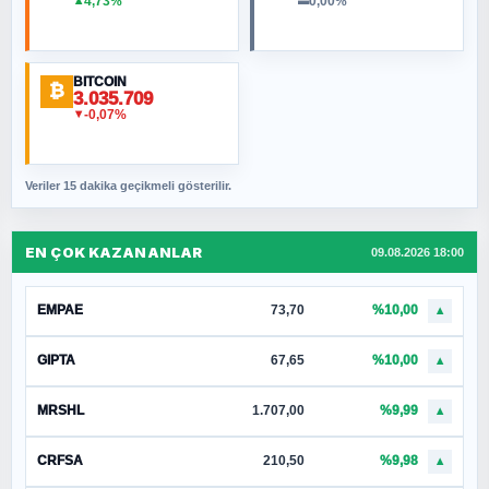
4,73%
0,00%
▲
▬
BITCOIN
₿
3.035.709
-0,07%
▼
Veriler 15 dakika geçikmeli gösterilir.
EN ÇOK KAZANANLAR
09.08.2026 18:00
EMPAE
73,70
%10,00
▲
GIPTA
67,65
%10,00
▲
MRSHL
1.707,00
%9,99
▲
CRFSA
210,50
%9,98
▲