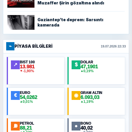
Muzaffer Şirin gözaltına alındı
Gaziantep’te deprem: Sarsıntı
kamerada
⌁
PIYASA BILGILERI
19.07.2026 22:33
BIST 100
DOLAR
↗
$
13.981
47,1901
-1,90%
0,19%
▼
▲
EURO
GRAM ALTIN
€
◉
54,0262
6.093,03
0,01%
1,19%
▲
▲
PETROL
BONO
⛽
●
88,21
40,02