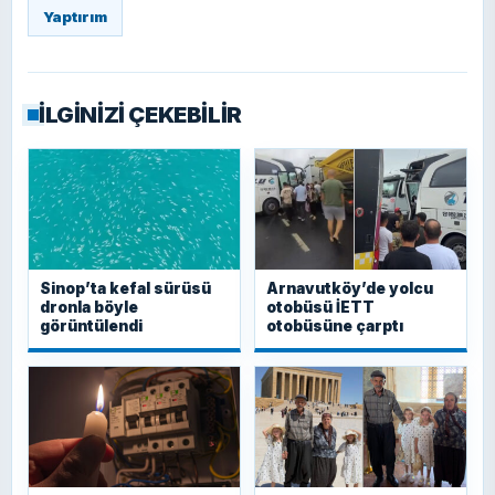
Yaptırım
İLGİNİZİ ÇEKEBİLİR
Sinop’ta kefal sürüsü
Arnavutköy’de yolcu
dronla böyle
otobüsü İETT
görüntülendi
otobüsüne çarptı