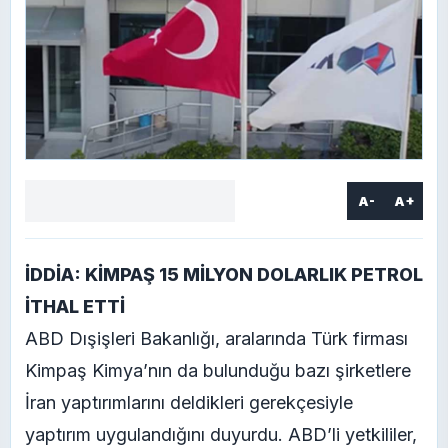
A-
A+
Facebook
X
LinkedIn
WhatsApp
Yorum
yaz
İDDİA: KİMPAŞ 15 MİLYON DOLARLIK PETROL
İTHAL ETTİ
ABD Dışişleri Bakanlığı, aralarında Türk firması
Kimpaş Kimya’nın da bulunduğu bazı şirketlere
İran yaptırımlarını deldikleri gerekçesiyle
yaptırım uygulandığını duyurdu. ABD’li yetkililer,