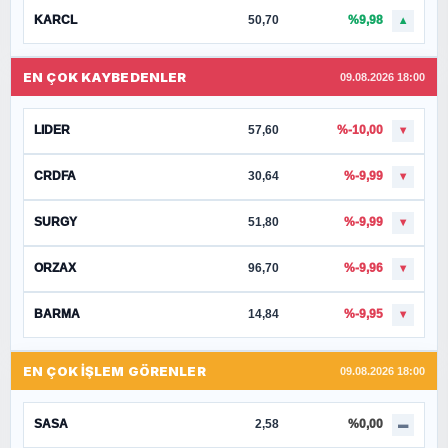
KARCL
50,70
%9,98
▲
EN ÇOK KAYBEDENLER
09.08.2026 18:00
LIDER
57,60
%-10,00
▼
CRDFA
30,64
%-9,99
▼
SURGY
51,80
%-9,99
▼
ORZAX
96,70
%-9,96
▼
BARMA
14,84
%-9,95
▼
EN ÇOK İŞLEM GÖRENLER
09.08.2026 18:00
SASA
2,58
%0,00
▬