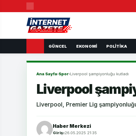
GÜNCEL
EKONOMI
POLITIKA
Ana Sayfa
›
Spor
›
Liverpool şampiyonluğu kutladı
Liverpool şampi
Liverpool, Premier Lig şampiyonluğun
Haber Merkezi
Giriş:
26.05.2025 21:35