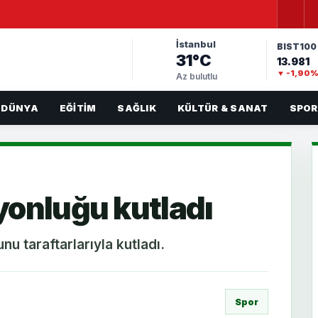
İstanbul
BIST100
31°C
13.981
▼ -1,90
Az bulutlu
DÜNYA
EĞITIM
SAĞLIK
KÜLTÜR & SANAT
SPOR
yonluğu kutladı
u taraftarlarıyla kutladı.
Spor