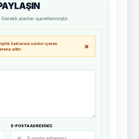
 PAYLAŞIN
Gerekli alanlar işaretlenmiştir.
şilik haklarına saldırı içeren
×
ene aittir.
E-POSTA ADRESİNİZ
✉