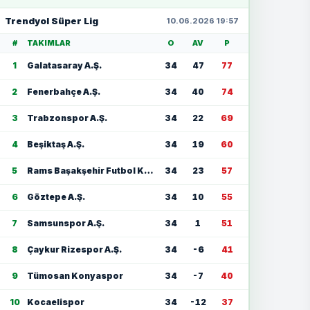
Trendyol Süper Lig
10.06.2026 19:57
#
TAKIMLAR
O
AV
P
1
Galatasaray A.Ş.
34
47
77
2
Fenerbahçe A.Ş.
34
40
74
3
Trabzonspor A.Ş.
34
22
69
4
Beşiktaş A.Ş.
34
19
60
5
Rams Başakşehir Futbol Kulübü
34
23
57
6
Göztepe A.Ş.
34
10
55
7
Samsunspor A.Ş.
34
1
51
8
Çaykur Rizespor A.Ş.
34
-6
41
9
Tümosan Konyaspor
34
-7
40
10
Kocaelispor
34
-12
37