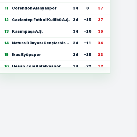
11
Corendon Alanyaspor
34
0
37
12
Gaziantep Futbol Kulübü A.Ş.
34
-15
37
13
Kasımpaşa A.Ş.
34
-16
35
14
Natura Dünyası Gençlerbirliği
34
-11
34
15
Ikas Eyüpspor
34
-15
33
16
Hesap.com Antalyaspor
34
-22
32
17
Zecorner Kayserispor
34
-35
30
18
Mısırlı.com.tr Fatih Karagümrük
34
-23
30