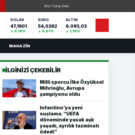
Bizi Takip Edin
DOLAR
EURO
ALTIN
47,1901
54,0262
6.093,03
%
▲ 0,19%
▲ 0,01%
▲ 1,19%
MAGAZIN
İLGİNİZİ ÇEKEBİLİR
Milli sporcu İlke Özyüksel
Mihrioğlu, Avrupa
şampiyonu oldu
Infantino’ya yeni
suçlama. “UEFA
döneminde yasak aşk
yaşadı, ayrılık tazminatı
ödedi”