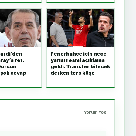
ardi’den
Fenerbahçe için gece
ray’a ret.
yarısı resmi açıklama
Dursun
geldi. Transfer bitecek
 şok cevap
derken ters köşe
Yorum Yok