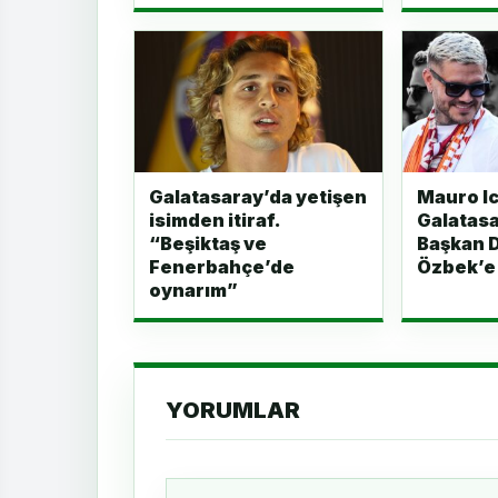
Galatasaray’da yetişen
Mauro Ic
isimden itiraf.
Galatasa
“Beşiktaş ve
Başkan 
Fenerbahçe’de
Özbek’e
oynarım”
YORUMLAR