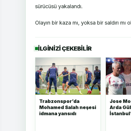
sürücüsü yakalandı.
Olayın bir kaza mı, yoksa bir saldırı m
İLGİNİZİ ÇEKEBİLİR
Trabzonspor’da
Jose Mo
Mohamed Salah neşesi
Arda Gül
idmana yansıdı
İstanbul