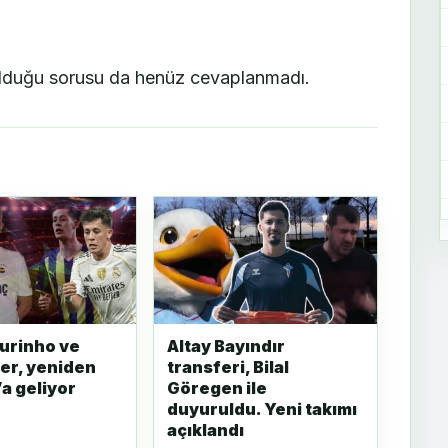
ı olduğu sorusu da henüz cevaplanmadı.
urinho ve
Altay Bayındır
er, yeniden
transferi, Bilal
’a geliyor
Göregen ile
duyuruldu. Yeni takımı
açıklandı