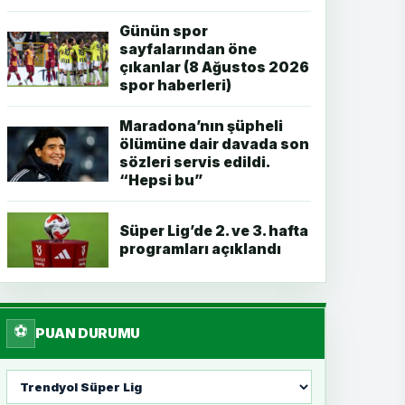
Günün spor
sayfalarından öne
çıkanlar (8 Ağustos 2026
spor haberleri)
Maradona’nın şüpheli
ölümüne dair davada son
sözleri servis edildi.
“Hepsi bu”
Süper Lig’de 2. ve 3. hafta
programları açıklandı
⚽
PUAN DURUMU
Lig
seç