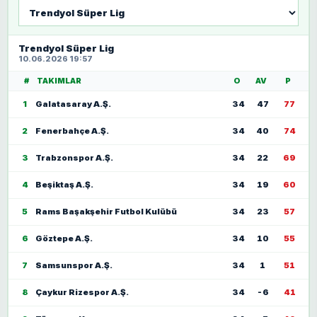
Lig
seç
Trendyol Süper Lig
10.06.2026 19:57
#
TAKIMLAR
O
AV
P
1
Galatasaray A.Ş.
34
47
77
2
Fenerbahçe A.Ş.
34
40
74
3
Trabzonspor A.Ş.
34
22
69
4
Beşiktaş A.Ş.
34
19
60
5
Rams Başakşehir Futbol Kulübü
34
23
57
6
Göztepe A.Ş.
34
10
55
7
Samsunspor A.Ş.
34
1
51
8
Çaykur Rizespor A.Ş.
34
-6
41