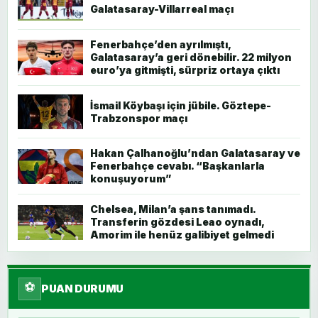
Galatasaray-Villarreal maçı
Fenerbahçe’den ayrılmıştı,
Galatasaray’a geri dönebilir. 22 milyon
euro’ya gitmişti, sürpriz ortaya çıktı
İsmail Köybaşı için jübile. Göztepe-
Trabzonspor maçı
Hakan Çalhanoğlu’ndan Galatasaray ve
Fenerbahçe cevabı. “Başkanlarla
konuşuyorum”
Chelsea, Milan’a şans tanımadı.
Transferin gözdesi Leao oynadı,
Amorim ile henüz galibiyet gelmedi
⚽
PUAN DURUMU