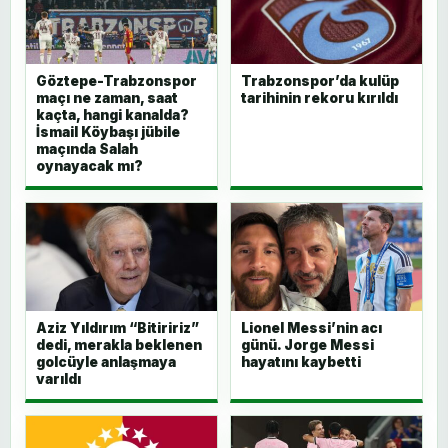
Göztepe-Trabzonspor
Trabzonspor’da kulüp
maçı ne zaman, saat
tarihinin rekoru kırıldı
kaçta, hangi kanalda?
İsmail Köybaşı jübile
maçında Salah
oynayacak mı?
Aziz Yıldırım “Bitiririz”
Lionel Messi’nin acı
dedi, merakla beklenen
günü. Jorge Messi
golcüyle anlaşmaya
hayatını kaybetti
varıldı