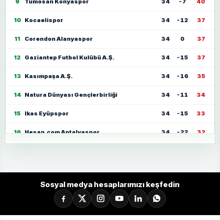
9
Tümosan Konyaspor
34
-7
40
10
Kocaelispor
34
-12
37
11
Corendon Alanyaspor
34
0
37
12
Gaziantep Futbol Kulübü A.Ş.
34
-15
37
13
Kasımpaşa A.Ş.
34
-16
35
14
Natura Dünyası Gençlerbirliği
34
-11
34
15
Ikas Eyüpspor
34
-15
33
16
Hesap.com Antalyaspor
34
-22
32
17
Zecorner Kayserispor
34
-35
30
18
Mısırlı.com.tr Fatih Karagümrük
34
-23
30
Sosyal medya hesaplarımızı keşfedin