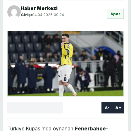
Haber Merkezi
Spor
Giriş:
04.04.2025 09:24
A-
A+
Facebook
X
LinkedIn
WhatsApp
Yorum
yaz
Türkiye Kupası’nda oynanan
Fenerbahçe-