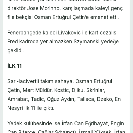
direktör Jose Morinho, karşılaşmada kaleyi genç
file bekçisi Osman Ertuğrul Çetin’e emanet etti.
Fenerbahçede kaleci Livakovic ile kart cezalısı
Fred kadroda yer almazken Szymanski yedeğe
çekildi.
İLK 11
Sarı-lacivertli takım sahaya, Osman Ertuğrul
Çetin, Mert Müldür, Kostic, Djiku, Skriniar,
Amrabat, Tadic, Oğuz Aydın, Talisca, Dzeko, En
Nesyri ilk 11 ile çıktı.
Yedek kulübesinde ise İrfan Can Eğribayat, Engin
Can Biterce, Çağlar Söyüncü, İsmail Yüksek, İrfan