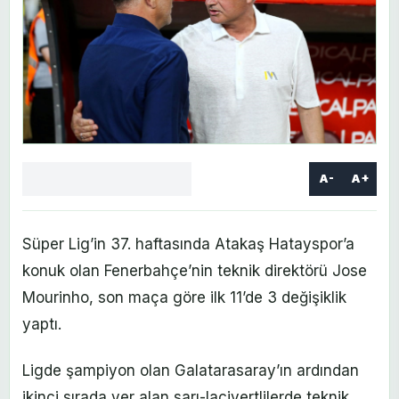
A-
A+
Facebook
X
LinkedIn
WhatsApp
Yorum
yaz
Süper Lig’in 37. haftasında Atakaş Hatayspor’a
konuk olan Fenerbahçe’nin teknik direktörü Jose
Mourinho, son maça göre ilk 11’de 3 değişiklik
yaptı.
Ligde şampiyon olan Galatarasaray’ın ardından
ikinci sırada yer alan sarı-lacivertlilerde teknik