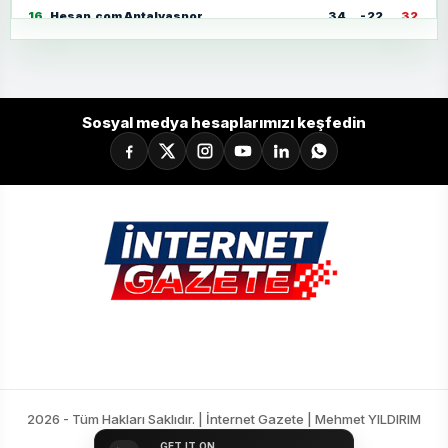
16
Hesap.com Antalyaspor
34
-22
32
17
Zecorner Kayserispor
34
-35
30
18
Mısırlı.com.tr Fatih Karagümrük
34
-23
30
Sosyal medya hesaplarımızı keşfedin
2026 - Tüm Hakları Saklıdır. | İnternet Gazete | Mehmet YILDIRIM
GET IT ON