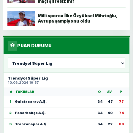
maçı şifresiz mi?
Milli sporcu İlke Özyüksel Mihrioğlu,
Avrupa şampiyonu oldu
⚽
PUAN DURUMU
Lig
seç
Trendyol Süper Lig
10.06.2026 19:57
#
TAKIMLAR
O
AV
P
1
Galatasaray A.Ş.
34
47
77
2
Fenerbahçe A.Ş.
34
40
74
3
Trabzonspor A.Ş.
34
22
69