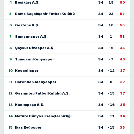
4
Beşiktaş A.Ş.
34
19
60
5
Rams Başakşehir Futbol Kulübü
34
23
57
6
Göztepe A.Ş.
34
10
55
7
Samsunspor A.Ş.
34
1
51
8
Çaykur Rizespor A.Ş.
34
-6
41
9
Tümosan Konyaspor
34
-7
40
10
Kocaelispor
34
-12
37
11
Corendon Alanyaspor
34
0
37
12
Gaziantep Futbol Kulübü A.Ş.
34
-15
37
13
Kasımpaşa A.Ş.
34
-16
35
14
Natura Dünyası Gençlerbirliği
34
-11
34
15
Ikas Eyüpspor
34
-15
33