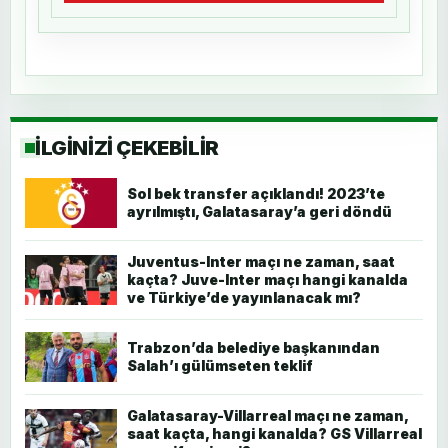
İLGİNİZİ ÇEKEBİLİR
Sol bek transfer açıklandı! 2023’te
ayrılmıştı, Galatasaray’a geri döndü
Juventus-Inter maçı ne zaman, saat
kaçta? Juve-Inter maçı hangi kanalda
ve Türkiye’de yayınlanacak mı?
Trabzon’da belediye başkanından
Salah’ı gülümseten teklif
Galatasaray-Villarreal maçı ne zaman,
saat kaçta, hangi kanalda? GS Villarreal