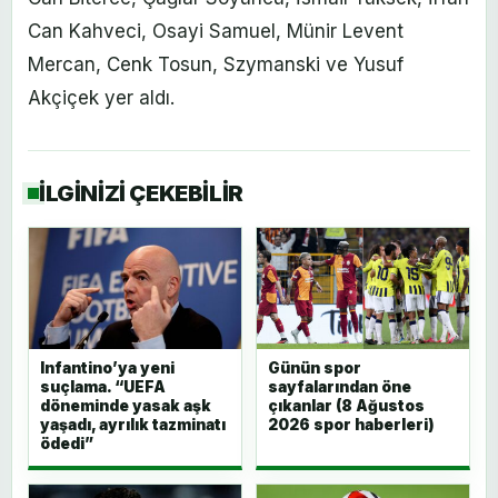
Can Kahveci, Osayi Samuel, Münir Levent
Mercan, Cenk Tosun, Szymanski ve Yusuf
Akçiçek yer aldı.
İLGİNİZİ ÇEKEBİLİR
Infantino’ya yeni
Günün spor
suçlama. “UEFA
sayfalarından öne
döneminde yasak aşk
çıkanlar (8 Ağustos
yaşadı, ayrılık tazminatı
2026 spor haberleri)
ödedi”