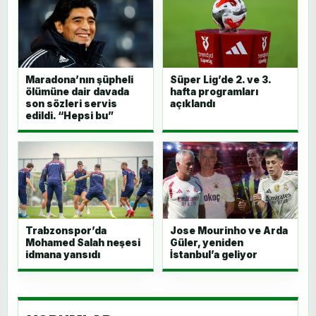
Maradona’nın şüpheli
Süper Lig’de 2. ve 3.
ölümüne dair davada
hafta programları
son sözleri servis
açıklandı
edildi. “Hepsi bu”
Trabzonspor’da
Jose Mourinho ve Arda
Mohamed Salah neşesi
Güler, yeniden
idmana yansıdı
İstanbul’a geliyor