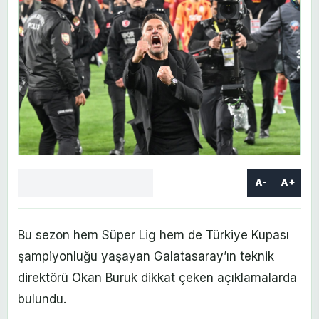
A-
A+
Facebook
X
LinkedIn
WhatsApp
Yorum
yaz
Bu sezon hem Süper Lig hem de Türkiye Kupası
şampiyonluğu yaşayan Galatasaray’ın teknik
direktörü Okan Buruk dikkat çeken açıklamalarda
bulundu.