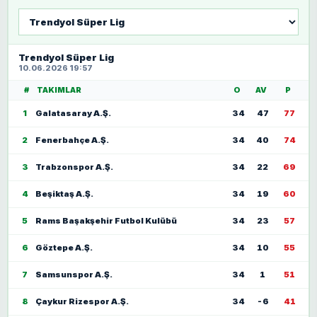
Lig
seç
Trendyol Süper Lig
10.06.2026 19:57
#
TAKIMLAR
O
AV
P
1
Galatasaray A.Ş.
34
47
77
2
Fenerbahçe A.Ş.
34
40
74
3
Trabzonspor A.Ş.
34
22
69
4
Beşiktaş A.Ş.
34
19
60
5
Rams Başakşehir Futbol Kulübü
34
23
57
6
Göztepe A.Ş.
34
10
55
7
Samsunspor A.Ş.
34
1
51
8
Çaykur Rizespor A.Ş.
34
-6
41