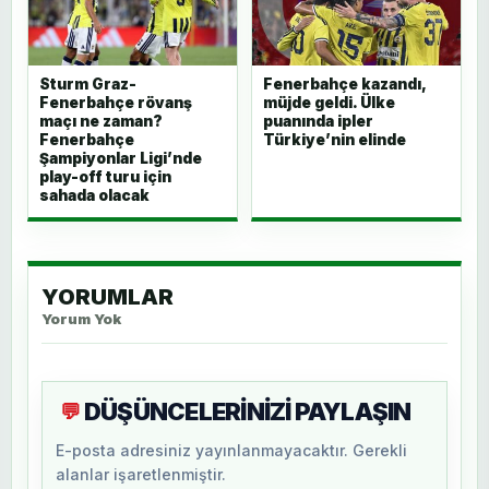
Sturm Graz-
Fenerbahçe kazandı,
Fenerbahçe rövanş
müjde geldi. Ülke
maçı ne zaman?
puanında ipler
Fenerbahçe
Türkiye’nin elinde
Şampiyonlar Ligi’nde
play-off turu için
sahada olacak
YORUMLAR
Yorum Yok
DÜŞÜNCELERİNİZİ PAYLAŞIN
💬
E-posta adresiniz yayınlanmayacaktır. Gerekli
alanlar işaretlenmiştir.