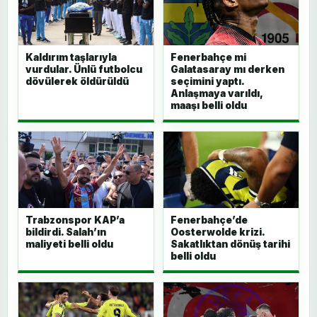
Kaldırım taşlarıyla
Fenerbahçe mi
vurdular. Ünlü futbolcu
Galatasaray mı derken
dövülerek öldürüldü
seçimini yaptı.
Anlaşmaya varıldı,
maaşı belli oldu
Trabzonspor KAP’a
Fenerbahçe’de
bildirdi. Salah’ın
Oosterwolde krizi.
maliyeti belli oldu
Sakatlıktan dönüş tarihi
belli oldu