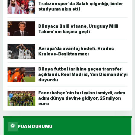
Trabzonspor’da Salah çılgınlığı, binler
stadyuma akın etti
Dünyaca ünlü efsane, Uruguay Milli
Takımı’nın başına geçti
Avrupa’da avantaj hedefi. Hradec
Kralove-Beşiktaş maçı
Dünya futbol tarihine geçen transfer
açıklandı. Real Madrid, Yan Diomande’yi
duyurdu
Fenerbahçe’nin tartışılan ismiydi, adım
adım dünya devine gidiyor. 25 milyon
euro
⚽
PUAN DURUMU