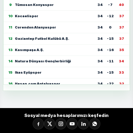
9
Tümosan Konyaspor
34
-7
40
10
Kocaelispor
34
-12
37
11
Corendon Alanyaspor
34
0
37
12
Gaziantep Futbol Kulübü A.Ş.
34
-15
37
13
Kasımpaşa A.Ş.
34
-16
35
14
Natura Dünyası Gençlerbirliği
34
-11
34
15
Ikas Eyüpspor
34
-15
33
16
Hesap.com Antalyaspor
34
-22
32
17
Zecorner Kayserispor
34
-35
30
18
Mısırlı.com.tr Fatih Karagümrük
34
-23
30
Sosyal medya hesaplarımızı keşfedin