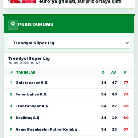
euro’ya gitmişti, sürpriz ortaya çıktı
⚽
PUAN DURUMU
Lig
seç
Trendyol Süper Lig
10.06.2026 19:57
#
TAKIMLAR
O
AV
P
1
Galatasaray A.Ş.
34
47
77
2
Fenerbahçe A.Ş.
34
40
74
3
Trabzonspor A.Ş.
34
22
69
4
Beşiktaş A.Ş.
34
19
60
5
Rams Başakşehir Futbol Kulübü
34
23
57