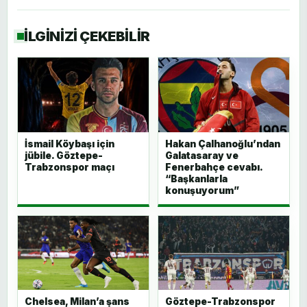
İLGİNİZİ ÇEKEBİLİR
İsmail Köybaşı için
Hakan Çalhanoğlu’ndan
jübile. Göztepe-
Galatasaray ve
Trabzonspor maçı
Fenerbahçe cevabı.
“Başkanlarla
konuşuyorum”
Chelsea, Milan’a şans
Göztepe-Trabzonspor