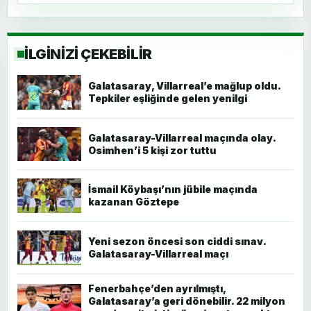
İLGİNİZİ ÇEKEBİLİR
Galatasaray, Villarreal’e mağlup oldu.
Tepkiler eşliğinde gelen yenilgi
Galatasaray-Villarreal maçında olay.
Osimhen’i 5 kişi zor tuttu
İsmail Köybaşı’nın jübile maçında
kazanan Göztepe
Yeni sezon öncesi son ciddi sınav.
Galatasaray-Villarreal maçı
Fenerbahçe’den ayrılmıştı,
Galatasaray’a geri dönebilir. 22 milyon