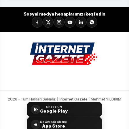
18
Mısırlı.com.tr Fatih Karagümrük
34
-23
30
Sosyal medya hesaplarımızı keşfedin
2026 - Tüm Hakları Saklıdır. | İnternet Gazete | Mehmet YILDIRIM
GET IT ON
Google Play
Download on the
App Store