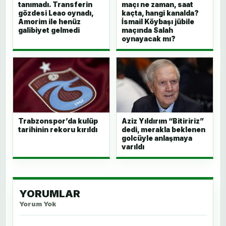
tanımadı. Transferin
maçı ne zaman, saat
gözdesi Leao oynadı,
kaçta, hangi kanalda?
Amorim ile henüz
İsmail Köybaşı jübile
galibiyet gelmedi
maçında Salah
oynayacak mı?
Trabzonspor’da kulüp
Aziz Yıldırım “Bitiririz”
tarihinin rekoru kırıldı
dedi, merakla beklenen
golcüyle anlaşmaya
varıldı
YORUMLAR
Yorum Yok