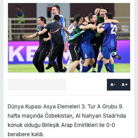
A-
A+
Facebook
X
LinkedIn
WhatsApp
Yorum
yaz
Dünya Kupası Asya Elemeleri 3. Tur A Grubu 9.
hafta maçında Özbekistan, Al Nahyan Stadı’nda
konuk olduğu Birleşik Arap Emirlikleri ile 0-0
berabere kaldı.