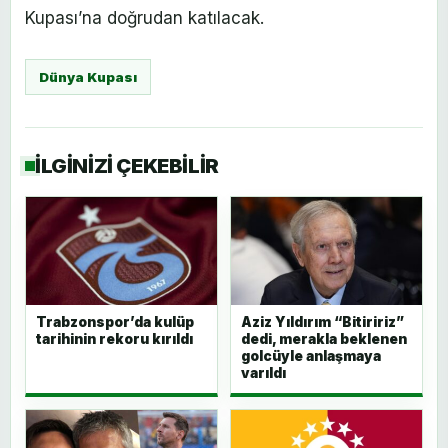
Kupası’na doğrudan katılacak.
Dünya Kupası
İLGİNİZİ ÇEKEBİLİR
Trabzonspor’da kulüp
Aziz Yıldırım “Bitiririz”
tarihinin rekoru kırıldı
dedi, merakla beklenen
golcüyle anlaşmaya
varıldı