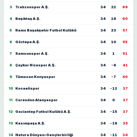
3
Trabzonspor A.Ş.
34
22
69
4
Beşiktaş A.Ş.
34
19
60
5
Rams Başakşehir Futbol Kulübü
34
23
57
6
Göztepe A.Ş.
34
10
55
7
Samsunspor A.Ş.
34
1
51
8
Çaykur Rizespor A.Ş.
34
-6
41
9
Tümosan Konyaspor
34
-7
40
10
Kocaelispor
34
-12
37
11
Corendon Alanyaspor
34
0
37
12
Gaziantep Futbol Kulübü A.Ş.
34
-15
37
13
Kasımpaşa A.Ş.
34
-16
35
14
Natura Dünyası Gençlerbirliği
34
-11
34