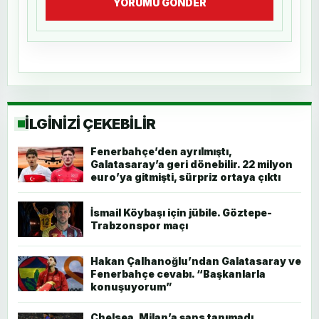
YORUMU GÖNDER
İLGİNİZİ ÇEKEBİLİR
Fenerbahçe’den ayrılmıştı,
Galatasaray’a geri dönebilir. 22 milyon
euro’ya gitmişti, sürpriz ortaya çıktı
İsmail Köybaşı için jübile. Göztepe-
Trabzonspor maçı
Hakan Çalhanoğlu’ndan Galatasaray ve
Fenerbahçe cevabı. “Başkanlarla
konuşuyorum”
Chelsea, Milan’a şans tanımadı.