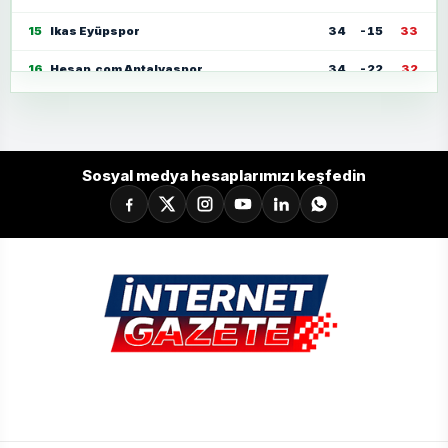
15
Ikas Eyüpspor
34
-15
33
16
Hesap.com Antalyaspor
34
-22
32
17
Zecorner Kayserispor
34
-35
30
18
Mısırlı.com.tr Fatih Karagümrük
34
-23
30
Sosyal medya hesaplarımızı keşfedin