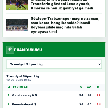
Transferin gözdesi Leao oynadı,
Amorim ile henüz galibiyet gelmedi
Göztepe-Trabzonspor maçı ne zaman,
saat kaçta, hangi kanalda? İsmail
Köybaşı jübile maçında Salah
oynayacak mı?
⚽
PUAN DURUMU
Lig
seç
Trendyol Süper Lig
10.06.2026 19:57
#
TAKIMLAR
O
AV
P
1
Galatasaray A.Ş.
34
47
77
2
Fenerbahçe A.Ş.
34
40
74