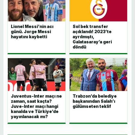
Lionel Messi’nin acı
Sol bek transfer
günü. Jorge Messi
açıklandı! 2023’te
hayatını kaybetti
ayrılmıştı,
Galatasaray’a geri
döndü
Juventus-Inter maçı ne
Trabzon’da belediye
zaman, saat kaçta?
başkanından Salah’ı
Juve-Inter maçı hangi
gülümseten teklif
kanalda ve Türkiye’de
yayınlanacak mı?