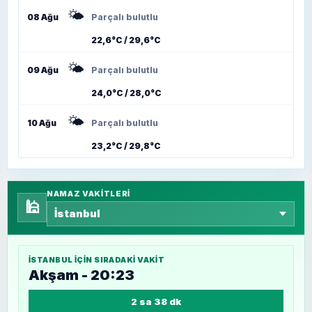
🌤️
08 Ağu
Parçalı bulutlu
22,6°C / 29,6°C
🌤️
09 Ağu
Parçalı bulutlu
24,0°C / 28,0°C
🌤️
10 Ağu
Parçalı bulutlu
23,2°C / 29,8°C
NAMAZ VAKITLERI
🕌
İSTANBUL
IÇIN SIRADAKI VAKIT
Akşam - 20:23
2 sa 38 dk