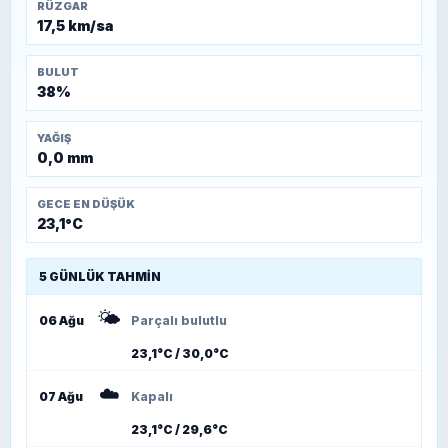
RÜZGAR
17,5 km/sa
BULUT
38%
YAĞIŞ
0,0 mm
GECE EN DÜŞÜK
23,1°C
5 GÜNLÜK TAHMIN
🌤️
06 Ağu
Parçalı bulutlu
23,1°C / 30,0°C
☁️
07 Ağu
Kapalı
23,1°C / 29,6°C