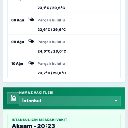
23,1°C / 29,6°C
🌤️
08 Ağu
Parçalı bulutlu
22,6°C / 29,6°C
🌤️
09 Ağu
Parçalı bulutlu
24,0°C / 28,0°C
🌤️
10 Ağu
Parçalı bulutlu
23,2°C / 29,8°C
NAMAZ VAKITLERI
🕌
İSTANBUL
IÇIN SIRADAKI VAKIT
Akşam - 20:23