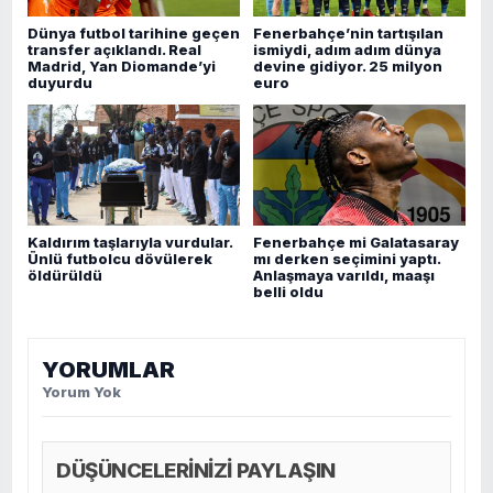
Dünya futbol tarihine geçen
Fenerbahçe’nin tartışılan
transfer açıklandı. Real
ismiydi, adım adım dünya
Madrid, Yan Diomande’yi
devine gidiyor. 25 milyon
duyurdu
euro
Kaldırım taşlarıyla vurdular.
Fenerbahçe mi Galatasaray
Ünlü futbolcu dövülerek
mı derken seçimini yaptı.
öldürüldü
Anlaşmaya varıldı, maaşı
belli oldu
YORUMLAR
Yorum Yok
DÜŞÜNCELERİNİZİ PAYLAŞIN