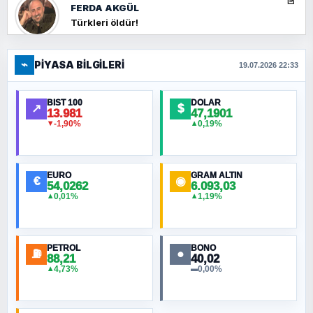
FERDA AKGÜL
Türkleri öldür!
⌁
PIYASA BILGILERI
FERHAT BÜYÜKKALKAN
19.07.2026 22:33
Ankara Zirvesi: NATO Toplantısı mı, Yeni
Ortadoğu Haritasının Provası mı?
BIST 100
DOLAR
↗
$
13.981
47,1901
-1,90%
0,19%
▼
▲
HÜSEYIN MÜMTAZ BAYAZITOĞLU
Hilâl Bıyık, Kara Kalpak
EURO
GRAM ALTIN
€
◉
54,0262
6.093,03
0,01%
1,19%
▲
▲
MURAT ÖZKAN
Toplumdaki Ur: Kesin İnançlılar
PETROL
BONO
⛽
●
88,21
40,02
NURETTIN BÖLÜK
4,73%
0,00%
▲
▬
Şura suresi 10. Ayet