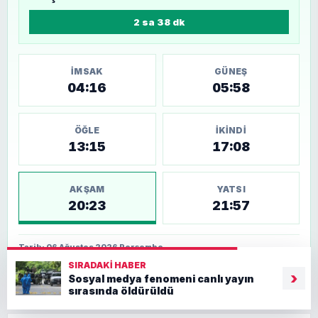
2 sa 38 dk
İMSAK
GÜNEŞ
04:16
05:58
ÖĞLE
İKINDI
13:15
17:08
AKŞAM
YATSI
20:23
21:57
Tarih: 06 Ağustos 2026 Perşembe
SIRADAKI HABER
›
Sosyal medya fenomeni canlı yayın
sırasında öldürüldü