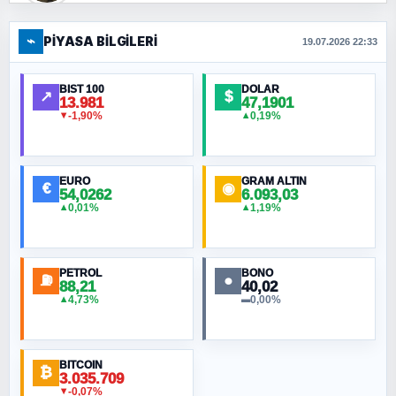
⌁
PIYASA BILGILERI
FERHAT BÜYÜKKALKAN
19.07.2026 22:33
Ankara Zirvesi: NATO Toplantısı mı, Yeni
Ortadoğu Haritasının Provası mı?
BIST 100
DOLAR
↗
$
13.981
47,1901
-1,90%
0,19%
▼
▲
HÜSEYIN MÜMTAZ BAYAZITOĞLU
Hilâl Bıyık, Kara Kalpak
EURO
GRAM ALTIN
€
◉
54,0262
6.093,03
0,01%
1,19%
▲
▲
MURAT ÖZKAN
Toplumdaki Ur: Kesin İnançlılar
PETROL
BONO
⛽
●
88,21
40,02
NURETTIN BÖLÜK
4,73%
0,00%
▲
▬
Şura suresi 10. Ayet
BITCOIN
ORHAN KILIÇOĞLU
₿
3.035.709
Fahişeye beyinli bir müstevli alçağına
-0,07%
▼