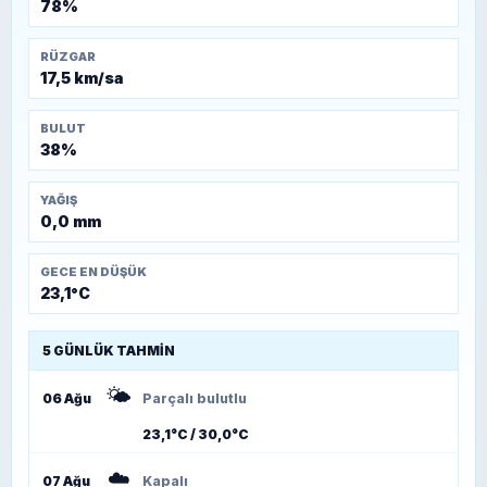
78%
RÜZGAR
17,5 km/sa
BULUT
38%
YAĞIŞ
0,0 mm
GECE EN DÜŞÜK
23,1°C
5 GÜNLÜK TAHMIN
🌤️
06 Ağu
Parçalı bulutlu
23,1°C / 30,0°C
☁️
07 Ağu
Kapalı