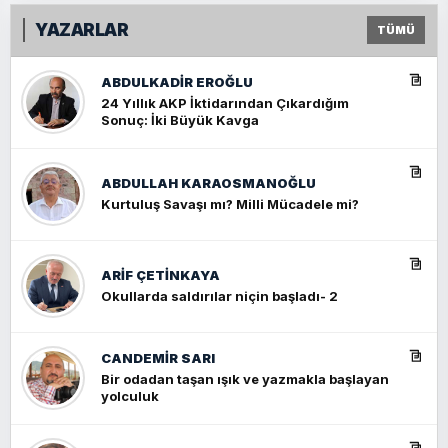
YAZARLAR
TÜMÜ
ABDULKADIR EROĞLU
24 Yıllık AKP İktidarından Çıkardığım
Sonuç: İki Büyük Kavga
ABDULLAH KARAOSMANOĞLU
Kurtuluş Savaşı mı? Milli Mücadele mi?
ARIF ÇETİNKAYA
Okullarda saldırılar niçin başladı- 2
CANDEMIR SARI
Bir odadan taşan ışık ve yazmakla başlayan
yolculuk