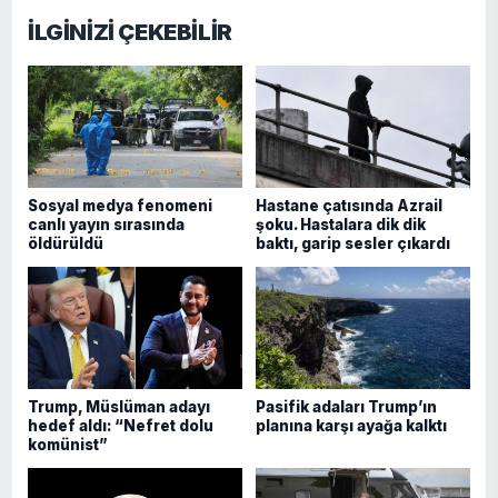
İLGİNİZİ ÇEKEBİLİR
Sosyal medya fenomeni
Hastane çatısında Azrail
canlı yayın sırasında
şoku. Hastalara dik dik
öldürüldü
baktı, garip sesler çıkardı
Trump, Müslüman adayı
Pasifik adaları Trump’ın
hedef aldı: “Nefret dolu
planına karşı ayağa kalktı
komünist”