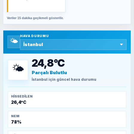
cevabımdır
Veriler 15 dakika geçikmeli gösterilir.
SAVAŞ ŞAHİN
Yazara ait yazı bulunamadı
HAVA DURUMU
🌤️
SEYFULLAH ÇİÇEK
15 Temmuz’a giden yolun taşları nasıl
döşendi?
24,8°C
🌤️
Parçalı Bulutlu
TEOMAN ALPASLAN
Kütahya-Eskişehir Muharebeleri (10-24
İstanbul
için güncel hava durumu
Temmuz 1921)
HISSEDILEN
26,4°C
NEM
78%