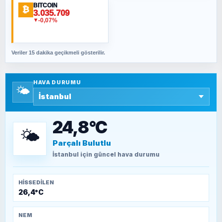
BITCOIN
ORHAN KILIÇOĞLU
₿
3.035.709
Fahişeye beyinli bir müstevli alçağına
-0,07%
▼
cevabımdır
Veriler 15 dakika geçikmeli gösterilir.
SAVAŞ ŞAHİN
Yazara ait yazı bulunamadı
HAVA DURUMU
🌤️
SEYFULLAH ÇİÇEK
15 Temmuz’a giden yolun taşları nasıl
döşendi?
24,8°C
🌤️
Parçalı Bulutlu
TEOMAN ALPASLAN
Kütahya-Eskişehir Muharebeleri (10-24
İstanbul
için güncel hava durumu
Temmuz 1921)
HISSEDILEN
26,4°C
NEM