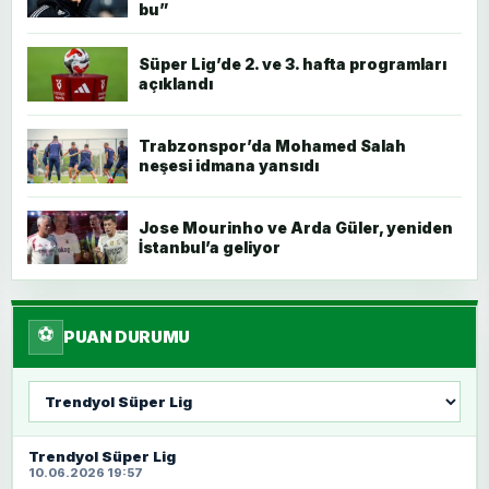
bu”
Süper Lig’de 2. ve 3. hafta programları
açıklandı
Trabzonspor’da Mohamed Salah
neşesi idmana yansıdı
Jose Mourinho ve Arda Güler, yeniden
İstanbul’a geliyor
⚽
PUAN DURUMU
Lig
seç
Trendyol Süper Lig
10.06.2026 19:57