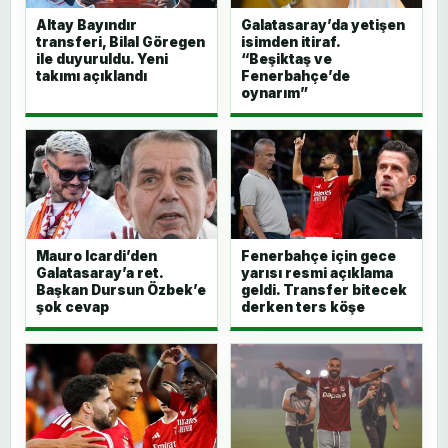
Altay Bayındır
Galatasaray’da yetişen
transferi, Bilal Göregen
isimden itiraf.
ile duyuruldu. Yeni
“Beşiktaş ve
takımı açıklandı
Fenerbahçe’de
oynarım”
Mauro Icardi’den
Fenerbahçe için gece
Galatasaray’a ret.
yarısı resmi açıklama
Başkan Dursun Özbek’e
geldi. Transfer bitecek
şok cevap
derken ters köşe