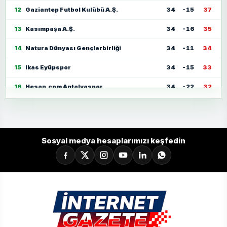
12
Gaziantep Futbol Kulübü A.Ş.
34
-15
37
13
Kasımpaşa A.Ş.
34
-16
35
14
Natura Dünyası Gençlerbirliği
34
-11
34
15
Ikas Eyüpspor
34
-15
33
16
Hesap.com Antalyaspor
34
-22
32
17
Zecorner Kayserispor
34
-35
30
18
Mısırlı.com.tr Fatih Karagümrük
34
-23
30
Sosyal medya hesaplarımızı keşfedin