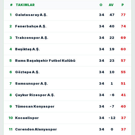
#
TAKIMLAR
O
AV
P
1
Galatasaray A.Ş.
34
47
77
2
Fenerbahçe A.Ş.
34
40
74
3
Trabzonspor A.Ş.
34
22
69
4
Beşiktaş A.Ş.
34
19
60
5
Rams Başakşehir Futbol Kulübü
34
23
57
6
Göztepe A.Ş.
34
10
55
7
Samsunspor A.Ş.
34
1
51
8
Çaykur Rizespor A.Ş.
34
-6
41
9
Tümosan Konyaspor
34
-7
40
10
Kocaelispor
34
-12
37
11
Corendon Alanyaspor
34
0
37