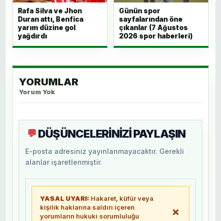
Rafa Silva ve Jhon
Günün spor
Duran attı, Benfica
sayfalarından öne
yarım düzine gol
çıkanlar (7 Ağustos
yağdırdı
2026 spor haberleri)
YORUMLAR
Yorum Yok
DÜŞÜNCELERİNİZİ PAYLAŞIN
💬
E-posta adresiniz yayınlanmayacaktır. Gerekli
alanlar işaretlenmiştir.
YASAL UYARI:
Hakaret, küfür veya
kişilik haklarına saldırı içeren
×
yorumların hukuki sorumluluğu