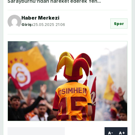
Sarayburnu’ndan hareket ederek Yen...
Haber Merkezi
Spor
Giriş:
25.05.2025 21:06
A-
A+
Facebook
X
LinkedIn
WhatsApp
Yorum