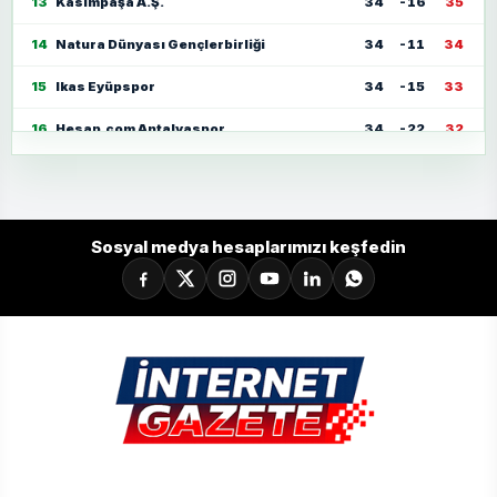
13
Kasımpaşa A.Ş.
34
-16
35
14
Natura Dünyası Gençlerbirliği
34
-11
34
15
Ikas Eyüpspor
34
-15
33
16
Hesap.com Antalyaspor
34
-22
32
17
Zecorner Kayserispor
34
-35
30
18
Mısırlı.com.tr Fatih Karagümrük
34
-23
30
Sosyal medya hesaplarımızı keşfedin