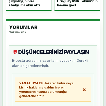
çılgınlığı, binler
Uruguay Milli Takımı’nın
stadyuma akın etti
başına geçti
YORUMLAR
Yorum Yok
DÜŞÜNCELERİNİZİ PAYLAŞIN
💬
E-posta adresiniz yayınlanmayacaktır. Gerekli
alanlar işaretlenmiştir.
YASAL UYARI:
Hakaret, küfür veya
kişilik haklarına saldırı içeren
×
yorumların hukuki sorumluluğu
gönderene aittir.