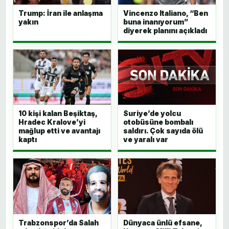
Trump: İran ile anlaşma
Vincenzo Italiano, “Ben
yakın
buna inanıyorum”
diyerek planını açıkladı
10 kişi kalan Beşiktaş,
Suriye’de yolcu
Hradec Kralove’yi
otobüsüne bombalı
mağlup etti ve avantajı
saldırı. Çok sayıda ölü
kaptı
ve yaralı var
Trabzonspor’da Salah
Dünyaca ünlü efsane,