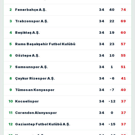
2
Fenerbahçe A.Ş.
34
40
74
3
Trabzonspor A.Ş.
34
22
69
4
Beşiktaş A.Ş.
34
19
60
5
Rams Başakşehir Futbol Kulübü
34
23
57
6
Göztepe A.Ş.
34
10
55
7
Samsunspor A.Ş.
34
1
51
8
Çaykur Rizespor A.Ş.
34
-6
41
9
Tümosan Konyaspor
34
-7
40
10
Kocaelispor
34
-12
37
11
Corendon Alanyaspor
34
0
37
12
Gaziantep Futbol Kulübü A.Ş.
34
-15
37