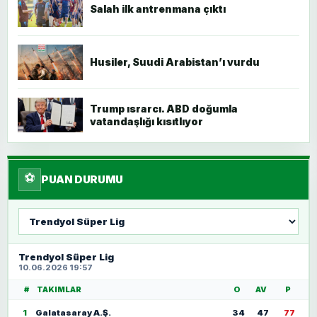
Salah ilk antrenmana çıktı
Husiler, Suudi Arabistan’ı vurdu
Trump ısrarcı. ABD doğumla
vatandaşlığı kısıtlıyor
⚽
PUAN DURUMU
Lig
seç
Trendyol Süper Lig
10.06.2026 19:57
#
TAKIMLAR
O
AV
P
1
Galatasaray A.Ş.
34
47
77