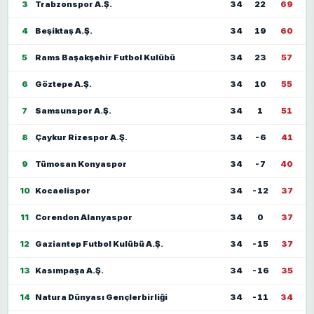
3
Trabzonspor A.Ş.
34
22
69
4
Beşiktaş A.Ş.
34
19
60
5
Rams Başakşehir Futbol Kulübü
34
23
57
6
Göztepe A.Ş.
34
10
55
7
Samsunspor A.Ş.
34
1
51
8
Çaykur Rizespor A.Ş.
34
-6
41
9
Tümosan Konyaspor
34
-7
40
10
Kocaelispor
34
-12
37
11
Corendon Alanyaspor
34
0
37
12
Gaziantep Futbol Kulübü A.Ş.
34
-15
37
13
Kasımpaşa A.Ş.
34
-16
35
14
Natura Dünyası Gençlerbirliği
34
-11
34