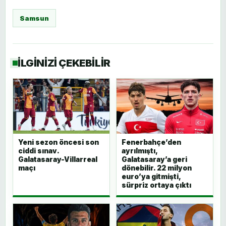
Samsun
İLGİNİZİ ÇEKEBİLİR
Yeni sezon öncesi son
Fenerbahçe’den
ciddi sınav.
ayrılmıştı,
Galatasaray-Villarreal
Galatasaray’a geri
maçı
dönebilir. 22 milyon
euro’ya gitmişti,
sürpriz ortaya çıktı