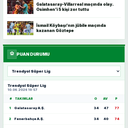
Galatasaray-Villarreal maçında olay.
Osimhen’i 5 kişi zor tuttu
İsmail Köybaşı’nın jübile maçında
kazanan Göztepe
⚽
PUAN DURUMU
Lig
seç
Trendyol Süper Lig
10.06.2026 19:57
#
TAKIMLAR
O
AV
P
1
Galatasaray A.Ş.
34
47
77
2
Fenerbahçe A.Ş.
34
40
74