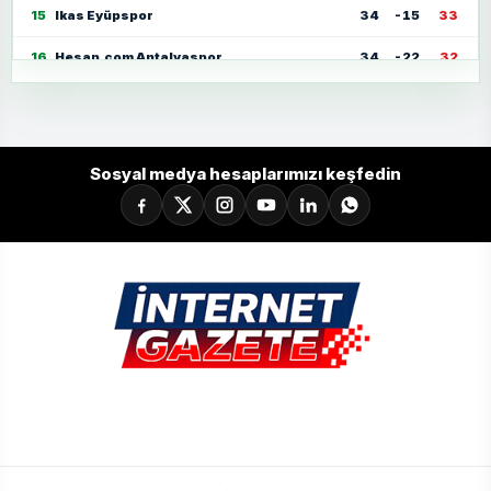
15
Ikas Eyüpspor
34
-15
33
16
Hesap.com Antalyaspor
34
-22
32
17
Zecorner Kayserispor
34
-35
30
18
Mısırlı.com.tr Fatih Karagümrük
34
-23
30
Sosyal medya hesaplarımızı keşfedin