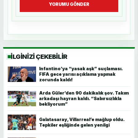
YORUMU GÖNDER
İLGİNİZİ ÇEKEBİLİR
Infantino’ya “yasak aşk” suçlaması.
FIFA gece yarısı açıklama yapmak
zorunda kaldı!
Arda Güler’den 90 dakikalık şov. Takım
arkadaşı hayran kaldı. “Sabırsızlıkla
bekliyorum”
Galatasaray, Villarreal’e mağlup oldu.
Tepkiler eşliğinde gelen yenilgi