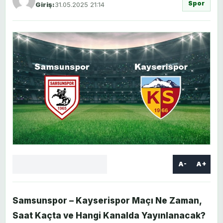
Spor
Giriş:
31.05.2025 21:14
A-
A+
Facebook
X
LinkedIn
WhatsApp
Yorum
yaz
Samsunspor – Kayserispor Maçı Ne Zaman,
Saat Kaçta ve Hangi Kanalda Yayınlanacak?