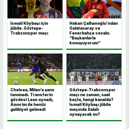
İsmail Köybaşı için
Hakan Çalhanoğlu’ndan
jübile. Göztepe-
Galatasaray ve
Trabzonspor maçı
Fenerbahçe cevabı.
“Başkanlarla
konuşuyorum”
Chelsea, Milan’a şans
Göztepe-Trabzonspor
tanımadı. Transferin
maçı ne zaman, saat
gözdesi Leao oynadı,
kaçta, hangi kanalda?
Amorim ile henüz
İsmail Köybaşı jübile
galibiyet gelmedi
maçında Salah
oynayacak mı?