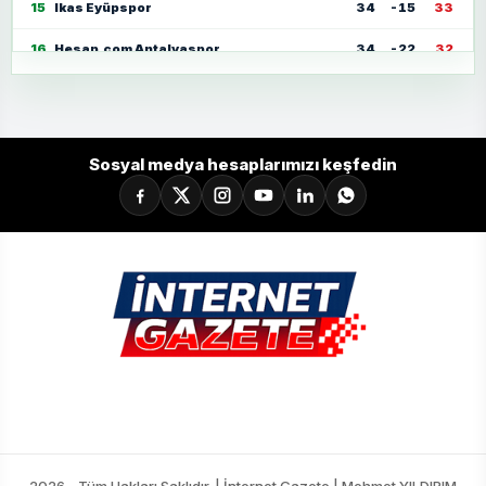
15
Ikas Eyüpspor
34
-15
33
16
Hesap.com Antalyaspor
34
-22
32
17
Zecorner Kayserispor
34
-35
30
18
Mısırlı.com.tr Fatih Karagümrük
34
-23
30
Sosyal medya hesaplarımızı keşfedin
2026 - Tüm Hakları Saklıdır. | İnternet Gazete | Mehmet YILDIRIM