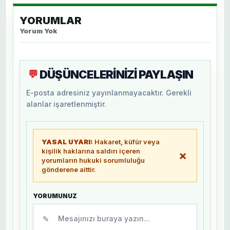
YORUMLAR
Yorum Yok
DÜŞÜNCELERİNİZİ PAYLAŞIN
💬
E-posta adresiniz yayınlanmayacaktır. Gerekli
alanlar işaretlenmiştir.
YASAL UYARI:
Hakaret, küfür veya
kişilik haklarına saldırı içeren
×
yorumların hukuki sorumluluğu
gönderene aittir.
YORUMUNUZ
✎