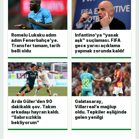
Romelu Lukaku adım
Infantino’ya “yasak
adım Fenerbahçe’ye.
aşk” suçlaması. FIFA
Transfer tamam, tarih
gece yarısı açıklama
belli oldu
yapmak zorunda kaldı!
Arda Güler’den 90
Galatasaray,
dakikalık şov. Takım
Villarreal’e mağlup
arkadaşı hayran kaldı.
oldu. Tepkiler eşliğinde
“Sabırsızlıkla
gelen yenilgi
bekliyorum”